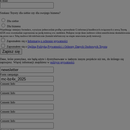
E-mail
Szukasz Toyoty dla siebie czy dla swojego biznesu?
Dla siebie
Dla biznesu
Wypełniając niniejszy formularz, wyrażasz jednocześnie prośbę o przesyłanie Ci informacji handlowych związanych z nową Toyotą
bZ4X oraz ewentualnie zaproszenia na jazdę testową ww. modelem. Podajesz swoje dane osobowe celem umożliwienia skontaktowania
się przez nas z Tobą mailowo lub telefonicznie (kontakt telefoniczny na etapie umawiania jazdy testowej).
Zapoznałem się z
Informacją o ochronie prywatności
Zapoznałem się z
Ogólną Polityką Prywatności i Ochrony Danych Osobowych Toyota
Zapisz się
Dane, które przesyłasz, nie będą użyte i dystrybuowane w żadnym innym projekcie niż ten, do którego się
zapisujesz. Więcej informacji znajdziesz w
polityce prywatności
.
Form campaign
Consent Info
Consent Info
Consent Info
Consent Info
Consent Info