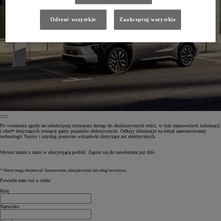
Odrzuć wszystkie
Zaakceptuj wszystkie
Po wyrażeniu zgody na subskrypcję otrzymasz dostęp do ekskluzywnych treści, w tym najnowszych informacji
i ofert* dotyczących rosnącej gamy pojazdów elektrycznych. Odkryj informacje na temat zaawansowanej
technologii Toyoty i uzyskaj pomocne wskazówki dotyczące aut elektrycznych.
Wyrusz razem z nami w ekscytującą podróż. Zapisz się do newslettera już dziś.
* Oferty mogą obejmować finansowanie, ubezpieczenie lub usługi serwisowe.
Powiedz nam coś o sobie
Imię
Nazwisko