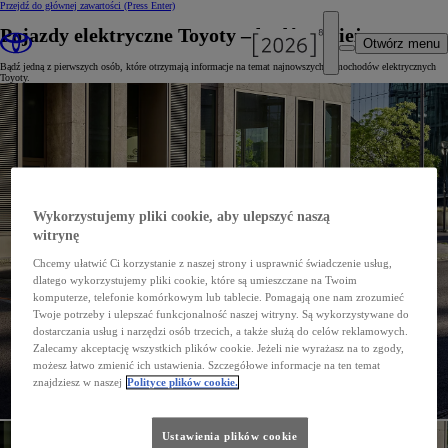
Przejdź do głównej zawartości
(Press Enter)
Pojazdy elektryczne Toyoty – bądź na bieżąco
Otwórz menu
Bądź jedną z pierwszych osób, które otrzymają informacje na temat najnowszych samochodów elektrycznych
Toyoty.
Wykorzystujemy pliki cookie, aby ulepszyć naszą
witrynę
Chcemy ułatwić Ci korzystanie z naszej strony i usprawnić świadczenie usług,
dlatego wykorzystujemy pliki cookie, które są umieszczane na Twoim
komputerze, telefonie komórkowym lub tablecie. Pomagają one nam zrozumieć
Twoje potrzeby i ulepszać funkcjonalność naszej witryny. Są wykorzystywane do
dostarczania usług i narzędzi osób trzecich, a także służą do celów reklamowych.
Zalecamy akceptację wszystkich plików cookie. Jeżeli nie wyrażasz na to zgody,
możesz łatwo zmienić ich ustawienia. Szczegółowe informacje na ten temat
znajdziesz w naszej
Polityce plików cookie.
Ustawienia plików cookie