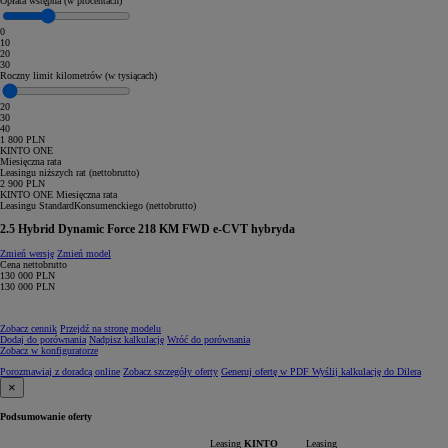
Opłata wstępna (w procentach)
0
10
20
30
Roczny limit kilometrów (w tysiącach)
20
30
40
1 800
PLN
KINTO ONE
Miesięczna rata
Leasingu niższych rat (
netto
brutto
)
2 900
PLN
KINTO ONE
Miesięczna rata
Leasingu
Standard
Konsumenckiego
(
netto
brutto
)
2.5 Hybrid Dynamic Force 218 KM FWD e-CVT hybryda
Zmień wersję
Zmień model
Cena
netto
brutto
130 000
PLN
130 000
PLN
Zobacz cennik
Przejdź na stronę modelu
Dodaj do porównania
Nadpisz kalkulację
Wróć do porównania
Zobacz w konfiguratorze
Porozmawiaj z doradcą online
Zobacz szczegóły oferty
Generuj ofertę w PDF
Wyślij kalkulację do Dilera
×
Podsumowanie oferty
Leasing
KINTO
Leasing