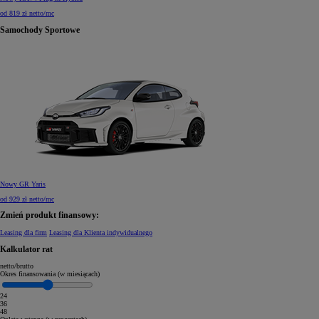
od 819 zł netto/mc
Samochody Sportowe
Nowy GR Yaris
od 929 zł netto/mc
Zmień produkt finansowy:
Leasing dla firm
Leasing dla Klienta indywidualnego
Kalkulator rat
netto
/
brutto
Okres finansowania (w miesiącach)
24
36
48