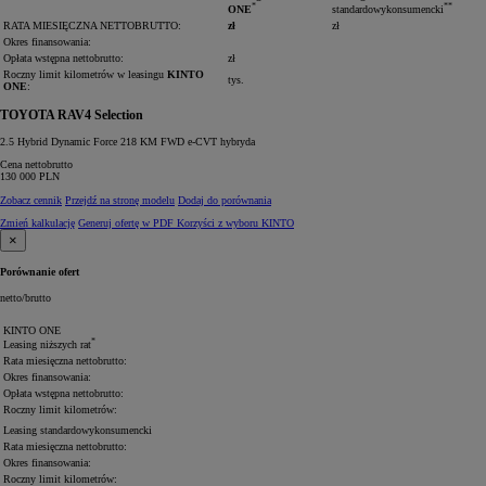
*
**
ONE
standardowy
konsumencki
RATA MIESIĘCZNA
NETTO
BRUTTO
:
zł
zł
Okres finansowania:
Opłata wstępna
netto
brutto
:
zł
Roczny limit kilometrów w leasingu
KINTO
tys.
ONE
:
TOYOTA RAV4 Selection
2.5 Hybrid Dynamic Force 218 KM FWD e-CVT hybryda
Cena
netto
brutto
130 000
PLN
Zobacz cennik
Przejdź na stronę modelu
Dodaj do porównania
Zmień kalkulację
Generuj ofertę w PDF
Korzyści z wyboru KINTO
×
Porównanie ofert
netto
/
brutto
KINTO ONE
*
Leasing niższych rat
Rata miesięczna
netto
brutto
:
Okres finansowania:
Opłata wstępna
netto
brutto
:
Roczny limit kilometrów:
Leasing
standardowy
konsumencki
Rata miesięczna
netto
brutto
:
Okres finansowania:
Roczny limit kilometrów: