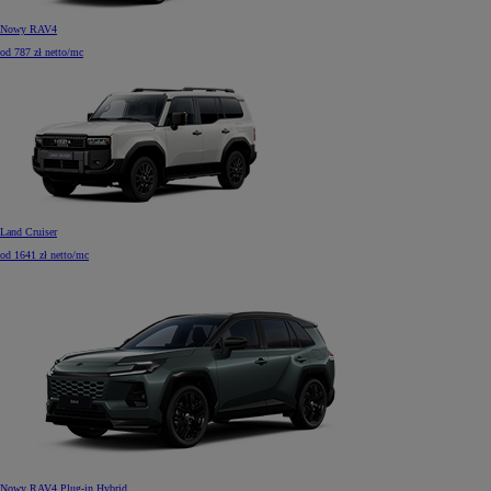
Nowy RAV4
od 787 zł netto/mc
Land Cruiser
od 1641 zł netto/mc
Nowy RAV4 Plug-in Hybrid