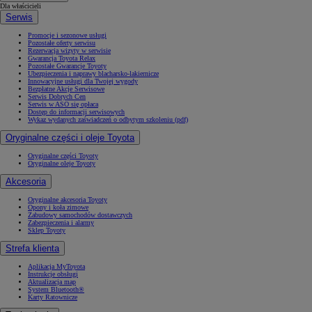
Dla właścicieli
Serwis
Promocje i sezonowe usługi
Pozostałe oferty serwisu
Rezerwacja wizyty w serwisie
Gwarancja Toyota Relax
Pozostałe Gwarancje Toyoty
Ubezpieczenia i naprawy blacharsko-lakiernicze
Innowacyjne usługi dla Twojej wygody
Bezpłatne Akcje Serwisowe
Serwis Dobrych Cen
Serwis w ASO się opłaca
Dostęp do informacji serwisowych
Wykaz wydanych zaświadczeń o odbytym szkoleniu (pdf)
Oryginalne części i oleje Toyota
Oryginalne części Toyoty
Oryginalne oleje Toyoty
Akcesoria
Oryginalne akcesoria Toyoty
Opony i koła zimowe
Zabudowy samochodów dostawczych
Zabezpieczenia i alarmy
Sklep Toyoty
Strefa klienta
Aplikacja MyToyota
Instrukcje obsługi
Aktualizacja map
System Bluetooth®
Karty Ratownicze