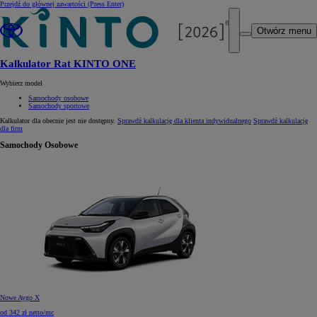
Przejdź do głównej zawartości
(Press Enter)
Otwórz menu
Kalkulator Rat KINTO ONE
Wybierz model
Samochody osobowe
Samochody sportowe
Kalkulator dla
obecnie jest nie dostępny.
Sprawdź kalkulację dla klienta indywidualnego
Sprawdź kalkulację
dla firm
Samochody Osobowe
Nowe Aygo X
od 342 zł netto/mc