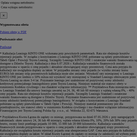
Opłata wstępna
netto
brutto
:
Cena wykupu
netto
brutto
:
×
Wygenerowana oferta
Pobierz ofertę w PDF
Porównanie ofert
Porównaj
* Kalkulacja Leasingu KINTO ONE wykonana przy powyższych parametrach. Rata nie obejmuje kosztów
rejestracji pojazdu. W związku z korzystaniem z Leasingu KINTO ONE pobierane są opłaty przewidziane w
Tabeli Opłat i Prowizji Toyota Leasing. Szczegóły Leasingu KINTO ONE i ostateczne warunki finansowania są
dostępne u Dilerów Toyoty. Kalkulacja z dnia 6.07.2026 r. Kalkulacja warunków finansowych została
przygotowana w oparciu o cenę pojazdu i aktualnie obowiązującej stopy procentowej. Cena auta przyjęta do
kalkulacji nie uwzględnia dopłaty za lakier. W przypadku zmiany ceny pojazdu (w wyniku zmiany kursu
EURO) lub zmiany stóp procentowych kalkulacja może ulec zmianie. Wysokość raty miesięcznej w Leasingu
KINTO ONE jest średnio o 50% niższa niż wysokość raty miesięcznej w Standard Leasingu oferowanym przez
Toyota Leasing na okres 3-4 lat. Przyznanie leasingu jest uzależnione od pozytywnej oceny zdolności
kredytowej potencjalnego leasingobiorcy przez Toyota Leasing. Niniejszy materiał nie stanowi oferty w
rozumieniu Kodeksu cywilnego i ma charakter wyłącznie informacyjny. ** Przykładowa Rata miesięczna netto
w Leasingu Standard dla umowy leasingu zawartej na 24, 36, 48 lub 60 miesięcy z wpłatą własną 0%, - 40%
ceny pojazdu. Rata nie obejmuje kosztów rejestracji pojazdu. Szczegóły Leasingu Standard i ostateczne
warunki finansowania są dostępne u Dilerów Toyoty. Przyznanie finansowania jest uzależnione od pozytywnej
oceny zdolności kredytowej potencjalnego leasingobiorcy. W związku z korzystaniem z Leasingu Standard
pobierane są opłaty przewidziane w Tabeli Opłat i Prowizji. Niniejszy materiał przeznaczony jest dla
przedsiębiorców, nie stanowi oferty w rozumieniu Kodeksu cywilnego i ma charakter wyłącznie informacyjny.
Finansującym jest Toyota Leasing Polska Sp. z o.o., ul. Wołoska 22, 02-675 Warszawa.
* Przykładowa Kwota Łączna do zapłaty co miesiąc, przygotowana na dzień 07.05.2026 r. przy następujących
założeniach: okres umowy 24, 36 lub 48 miesięcy, wpłata własna klienta 0%, 10%, 20% lub 30% ceny pojazdu
brutto, roczny limit przebiegu pojazdu 10 000, 15 000 lub 20 000 kilometrów. Kalkulacja warunków
finansowych została przygotowana w oparciu o cenę pojazdu i aktualnie obowiązującej stopy procentowej.
Kalkulacja nie uwzględnia kosztu rejestracji pojazdu oraz ubezpieczenia GAP. Cena auta przyjęta do kalkulacji
nie uwzględnia dopłaty za lakier. W skład Kwoty Łącznej do zapłaty co miesiąc (w zależności od wyboru przez