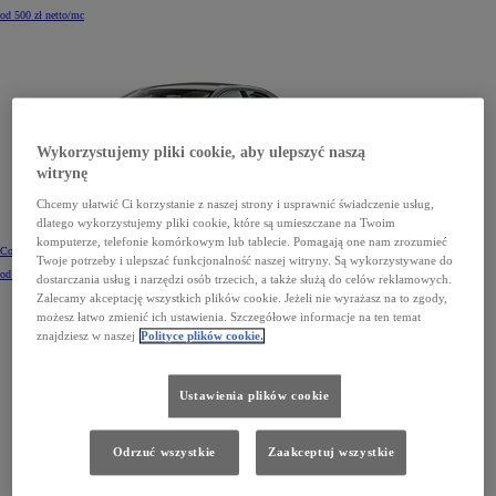
od 500 zł netto/mc
Wykorzystujemy pliki cookie, aby ulepszyć naszą
witrynę
Chcemy ułatwić Ci korzystanie z naszej strony i usprawnić świadczenie usług,
dlatego wykorzystujemy pliki cookie, które są umieszczane na Twoim
komputerze, telefonie komórkowym lub tablecie. Pomagają one nam zrozumieć
Corolla Sedan
Twoje potrzeby i ulepszać funkcjonalność naszej witryny. Są wykorzystywane do
od 541 zł netto/mc
dostarczania usług i narzędzi osób trzecich, a także służą do celów reklamowych.
Zalecamy akceptację wszystkich plików cookie. Jeżeli nie wyrażasz na to zgody,
możesz łatwo zmienić ich ustawienia. Szczegółowe informacje na ten temat
znajdziesz w naszej
Polityce plików cookie.
Ustawienia plików cookie
Odrzuć wszystkie
Zaakceptuj wszystkie