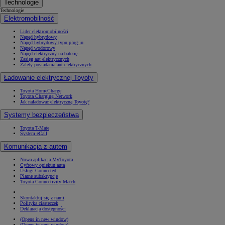
Technologie
Technologie
Elektromobilność
Lider elektromobilności
Napęd hybrydowy
Napęd hybrydowy typu plug-in
Napęd wodorowy
Napęd elektryczny na baterię
Zasięg aut elektrycznych
Zalety posiadania aut elektrycznych
Ładowanie elektrycznej Toyoty
Toyota HomeCharge
Toyota Charging Network
Jak naładować elektryczną Toyotę?
Systemy bezpieczeństwa
Toyota T-Mate
System eCall
Komunikacja z autem
Nowa aplikacja MyToyota
Cyfrowy opiekun auta
Usługi Connected
Płatne subskrypcje
Toyota Connectivity Match
Skontaktuj się z nami
Polityka ciasteczek
Deklaracja dostępności
(Opens in new window)
(Opens in new window)