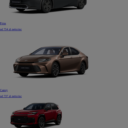
Prius
od 754 zł netto/mc
Camry
od 737 zł netto/mc