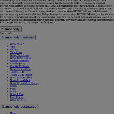
Korzystającego określonego wariantu umowy leasingu) może wchodzić obok raty leasingu również: rata
serwisowa, rata zwrotu kosztu ubezpieczenia pojazdu. Kwoty Łączne do zapłaty co miesiąc w podanych
powyżej wysokościach obowiązują do dnia 31.07.2026 r. Finansującym jest Toyota Leasing Polska Sp. z o.o.,
ul. Wołoska 22, 02-675 Warszawa. Niniejszy materiał nie stanowi oferty w rozumieniu Kodeksu cywilnego i
ma charakter informacyjny. Zawarcie umowy leasingu konsumenckiego KINTO ONE jest uzależnione od
pozytywnej oceny zdolności kredytowej. Usługa leasingu konsumenckiego KINTO ONE dostępna jest dla osób
fizycznych nieprowadzących działalności gospodarczej i dostępna jest w dwóch wariantach: umowy leasingu z
usługą serwisową lub samodzielnej umowy leasingu. Szczegóły dotyczące warunków leasingu konsumenckiego
KINTO ONE dostępne są w salonach Dilerów Toyoty.
Samochody
Samochody
Samochody osobowe
Nowe Aygo X
Yaris
GR Yaris
Yaris Cross
Nowy Yaris Cross
Nowy Urban Cruiser
Corolla Hatchback
Corolla Sedan
Corolla TS Kombi
Nowa Corolla Cross
Toyota C-HR
Toyota C-HR Plug-in
Nowa Toyota C-HR+
Nowa Toyota bZ4X
Nowa Toyota bZ4X Touring
Camry
Prius
Mirai
Nowy RAV4
Land Cruiser
Nowy GR GT
Samochody dostawcze
Hilux