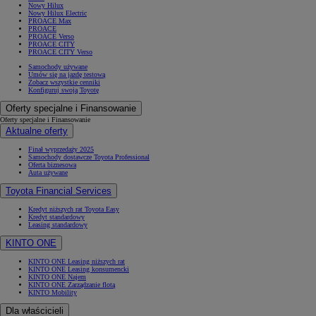
Nowy Hilux
Nowy Hilux Electric
PROACE Max
PROACE
PROACE Verso
PROACE CITY
PROACE CITY Verso
Samochody używane
Umów się na jazdę testową
Zobacz wszystkie cenniki
Konfiguruj swoją Toyotę
Oferty specjalne i Finansowanie
Oferty specjalne i Finansowanie
Aktualne oferty
Finał wyprzedaży 2025
Samochody dostawcze Toyota Professional
Oferta biznesowa
Auta używane
Toyota Financial Services
Kredyt niższych rat Toyota Easy
Kredyt standardowy
Leasing standardowy
KINTO ONE
KINTO ONE Leasing niższych rat
KINTO ONE Leasing konsumencki
KINTO ONE Najem
KINTO ONE Zarządzanie flotą
KINTO Mobility
Dla właścicieli