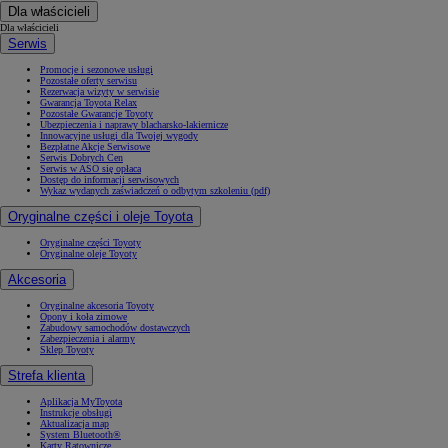
Dla właścicieli
Dla właścicieli
Serwis
Promocje i sezonowe usługi
Pozostałe oferty serwisu
Rezerwacja wizyty w serwisie
Gwarancja Toyota Relax
Pozostałe Gwarancje Toyoty
Ubezpieczenia i naprawy blacharsko-lakiernicze
Innowacyjne usługi dla Twojej wygody
Bezpłatne Akcje Serwisowe
Serwis Dobrych Cen
Serwis w ASO się opłaca
Dostęp do informacji serwisowych
Wykaz wydanych zaświadczeń o odbytym szkoleniu (pdf)
Oryginalne części i oleje Toyota
Oryginalne części Toyoty
Oryginalne oleje Toyoty
Akcesoria
Oryginalne akcesoria Toyoty
Opony i koła zimowe
Zabudowy samochodów dostawczych
Zabezpieczenia i alarmy
Sklep Toyoty
Strefa klienta
Aplikacja MyToyota
Instrukcje obsługi
Aktualizacja map
System Bluetooth®
Karty Ratownicze