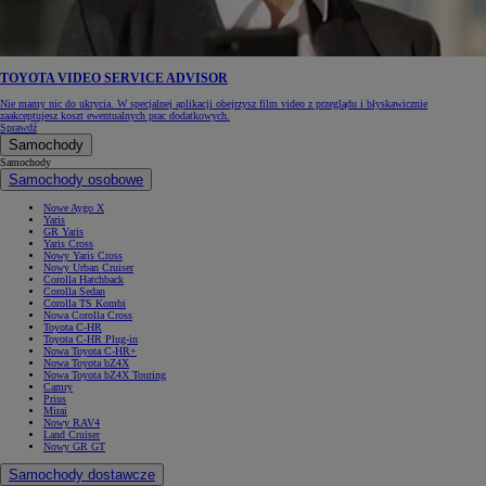
TOYOTA VIDEO SERVICE ADVISOR
Nie mamy nic do ukrycia. W specjalnej aplikacji obejrzysz film video z przeglądu i błyskawicznie
zaakceptujesz koszt ewentualnych prac dodatkowych.
Sprawdź
Samochody
Samochody
Samochody osobowe
Nowe Aygo X
Yaris
GR Yaris
Yaris Cross
Nowy Yaris Cross
Nowy Urban Cruiser
Corolla Hatchback
Corolla Sedan
Corolla TS Kombi
Nowa Corolla Cross
Toyota C-HR
Toyota C-HR Plug-in
Nowa Toyota C-HR+
Nowa Toyota bZ4X
Nowa Toyota bZ4X Touring
Camry
Prius
Mirai
Nowy RAV4
Land Cruiser
Nowy GR GT
Samochody dostawcze