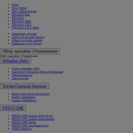
Hilux
Nowy Hilux
Nowy Hilux Electric
PROACE Max
PROACE
PROACE Verso
PROACE CITY
PROACE CITY Verso
Samochody używane
Umów się na jazdę testową
Zobacz wszystkie cenniki
Konfiguruj swoją Toyotę
Oferty specjalne i Finansowanie
Oferty specjalne i Finansowanie
Aktualne oferty
Finał wyprzedaży 2025
Samochody dostawcze Toyota Professional
Oferta biznesowa
Auta używane
Toyota Financial Services
Kredyt niższych rat Toyota Easy
Kredyt standardowy
Leasing standardowy
KINTO ONE
KINTO ONE Leasing niższych rat
KINTO ONE Leasing konsumencki
KINTO ONE Najem
KINTO ONE Zarządzanie flotą
KINTO Mobility