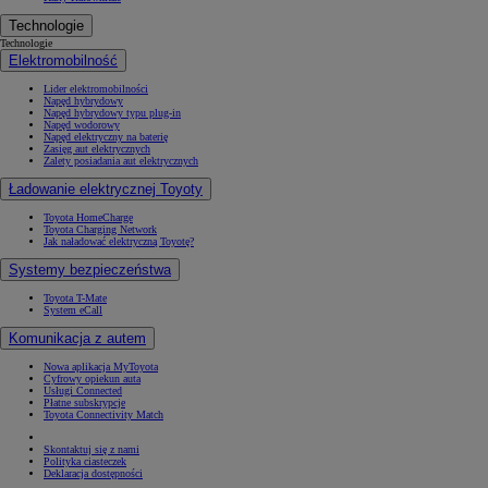
Technologie
Technologie
Elektromobilność
Lider elektromobilności
Napęd hybrydowy
Napęd hybrydowy typu plug-in
Napęd wodorowy
Napęd elektryczny na baterię
Zasięg aut elektrycznych
Zalety posiadania aut elektrycznych
Ładowanie elektrycznej Toyoty
Toyota HomeCharge
Toyota Charging Network
Jak naładować elektryczną Toyotę?
Systemy bezpieczeństwa
Toyota T-Mate
System eCall
Komunikacja z autem
Nowa aplikacja MyToyota
Cyfrowy opiekun auta
Usługi Connected
Płatne subskrypcje
Toyota Connectivity Match
Skontaktuj się z nami
Polityka ciasteczek
Deklaracja dostępności