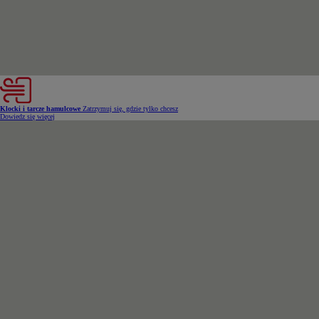
Klocki i tarcze hamulcowe
Zatrzymuj się, gdzie tylko chcesz
Dowiedz się więcej