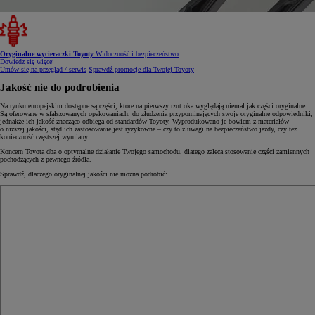
Oryginalne wycieraczki Toyoty
Widoczność i bezpieczeństwo
Dowiedz się więcej
Umów się na przegląd / serwis
Sprawdź promocje dla Twojej Toyoty
Jakość nie do podrobienia
Na rynku europejskim dostępne są części, które na pierwszy rzut oka wyglądają niemal jak części oryginalne.
Są oferowane w sfałszowanych opakowaniach, do złudzenia przypominających swoje oryginalne odpowiedniki,
jednakże ich jakość znacząco odbiega od standardów Toyoty. Wyprodukowano je bowiem z materiałów
o niższej jakości, stąd ich zastosowanie jest ryzykowne – czy to z uwagi na bezpieczeństwo jazdy, czy też
konieczność częstszej wymiany.
Koncern Toyota dba o optymalne działanie Twojego samochodu, dlatego zaleca stosowanie części zamiennych
pochodzących z pewnego źródła.
Sprawdź, dlaczego oryginalnej jakości nie można podrobić: