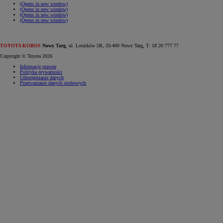
(Opens in new window)
(Opens in new window)
(Opens in new window)
(Opens in new window)
TOYOTA KOBOS
Nowy Targ
, ul. Lotników 5B, 33-400 Nowy Targ, T: 18 20 777 77
Copyright © Toyota 2026
Informacje prawne
Polityka prywatności
Udostępnianie danych
Przetwarzanie danych osobowych