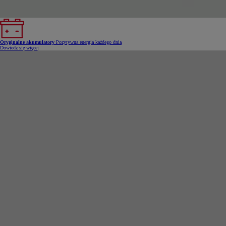
Oryginalne akumulatory
Pozytywna energia każdego dnia
Dowiedz się więcej