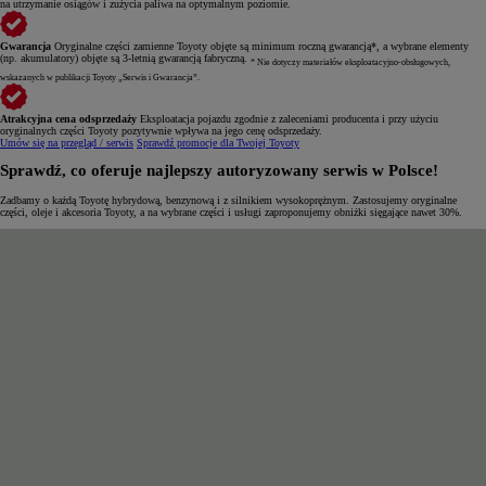
na utrzymanie osiągów i zużycia paliwa na optymalnym poziomie.
Gwarancja
Oryginalne części zamienne Toyoty objęte są minimum roczną gwarancją*, a wybrane elementy
(np. akumulatory) objęte są 3-letnią gwarancją fabryczną.
* Nie dotyczy materiałów eksploatacyjno-obsługowych,
wskazanych w publikacji Toyoty „Serwis i Gwarancja”.
Atrakcyjna cena odsprzedaży
Eksploatacja pojazdu zgodnie z zaleceniami producenta i przy użyciu
oryginalnych części Toyoty pozytywnie wpływa na jego cenę odsprzedaży.
Umów się na przegląd / serwis
Sprawdź promocje dla Twojej Toyoty
Sprawdź, co oferuje najlepszy autoryzowany serwis w Polsce!
Zadbamy o każdą Toyotę hybrydową, benzynową i z silnikiem wysokoprężnym. Zastosujemy oryginalne
części, oleje i akcesoria Toyoty, a na wybrane części i usługi zaproponujemy obniżki sięgające nawet 30%.