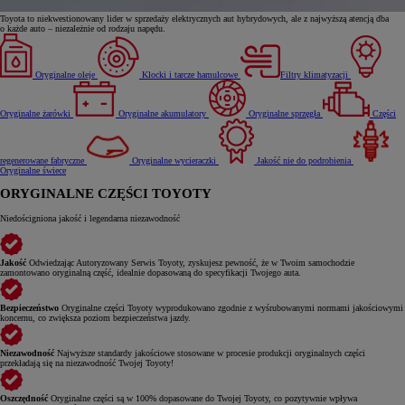
Toyota to niekwestionowany lider w sprzedaży elektrycznych aut hybrydowych, ale z najwyższą atencją dba
o każde auto – niezależnie od rodzaju napędu.
Oryginalne oleje
Klocki i tarcze hamulcowe
Filtry klimatyzacji
Oryginalne żarówki
Oryginalne akumulatory
Oryginalne sprzęgła
Części
regenerowane fabryczne
Oryginalne wycieraczki
Jakość nie do podrobienia
Oryginalne świece
ORYGINALNE CZĘŚCI TOYOTY
Niedościgniona jakość i legendarna niezawodność
Jakość
Odwiedzając Autoryzowany Serwis Toyoty, zyskujesz pewność, że w Twoim samochodzie
zamontowano oryginalną część, idealnie dopasowaną do specyfikacji Twojego auta.
Bezpieczeństwo
Oryginalne części Toyoty wyprodukowano zgodnie z wyśrubowanymi normami jakościowymi
koncernu, co zwiększa poziom bezpieczeństwa jazdy.
Niezawodność
Najwyższe standardy jakościowe stosowane w procesie produkcji oryginalnych części
przekładają się na niezawodność Twojej Toyoty!
Oszczędność
Oryginalne części są w 100% dopasowane do Twojej Toyoty, co pozytywnie wpływa