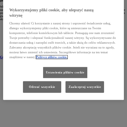
jakości.
Właśnie taką troskę – zarówno o każdy samochód zjeżdżający z taśmy produkcyjnej, jak i o spokój oraz
zadowolenie jego właściciela – wyraża 3-letnia gwarancja fabryczna. Daje ona pewność, że jazda Toyotą będzie
Wykorzystujemy pliki cookie, aby ulepszyć naszą
prawdziwą przyjemnością. Dodatkowe gwarancje Toyoty pozwalają wydłużyć okres ochrony poza czas trwania
witrynę
gwarancji producenta. Opracowane zostały z myślą o właścicielach pragnących dłużej cieszyć się spokojną
eksploatacją samochodu i podwyższyć jego wartość na rynku wtórnym.
Chcemy ułatwić Ci korzystanie z naszej strony i usprawnić świadczenie usług,
dlatego wykorzystujemy pliki cookie, które są umieszczane na Twoim
komputerze, telefonie komórkowym lub tablecie. Pomagają one nam zrozumieć
Twoje potrzeby i ulepszać funkcjonalność naszej witryny. Są wykorzystywane do
dostarczania usług i narzędzi osób trzecich, a także służą do celów reklamowych.
Zalecamy akceptację wszystkich plików cookie. Jeżeli nie wyrażasz na to zgody,
możesz łatwo zmienić ich ustawienia. Szczegółowe informacje na ten temat
znajdziesz w naszej
Polityce plików cookie.
Gwarancja podstawowa
Ustawienia plików cookie
Odrzuć wszystkie
Zaakceptuj wszystkie