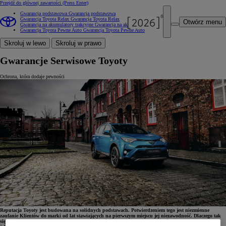
Przejdź do głównej zawartości
(Press Enter)
Gwarancja podstawowa
Gwarancja podstawowa
Gwarancja Toyota Relax
Gwarancja Toyota Relax
Otwórz menu
Gwarancja na akumulatory trakcyjne
Gwarancja na akumulatory trakcyjne
Gwarancja Toyota Pewne Auto
Gwarancja Toyota Pewne Auto
Skroluj w lewo
Skroluj w prawo
Gwarancje Serwisowe Toyoty
Ochrona, która dodaje pewności
Reputacja Toyoty jest budowana na solidnych podstawach. Potwierdzeniem tego jest niezmienne
zaufanie Klientów do marki od lat stawiających na pierwszym miejscu jej niezawodność. Dlaczego tak
się dzieje? Toyota słynie z dążenia do doskonałości oraz oferowania produktów i usług najwyższej