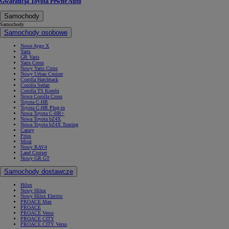
Gwarancja Toyota Pewne Auto
Samochody
Samochody
Samochody osobowe
Nowe Aygo X
Yaris
GR Yaris
Yaris Cross
Nowy Yaris Cross
Nowy Urban Cruiser
Corolla Hatchback
Corolla Sedan
Corolla TS Kombi
Nowa Corolla Cross
Toyota C-HR
Toyota C-HR Plug-in
Nowa Toyota C-HR+
Nowa Toyota bZ4X
Nowa Toyota bZ4X Touring
Camry
Prius
Mirai
Nowy RAV4
Land Cruiser
Nowy GR GT
Samochody dostawcze
Hilux
Nowy Hilux
Nowy Hilux Electric
PROACE Max
PROACE
PROACE Verso
PROACE CITY
PROACE CITY Verso