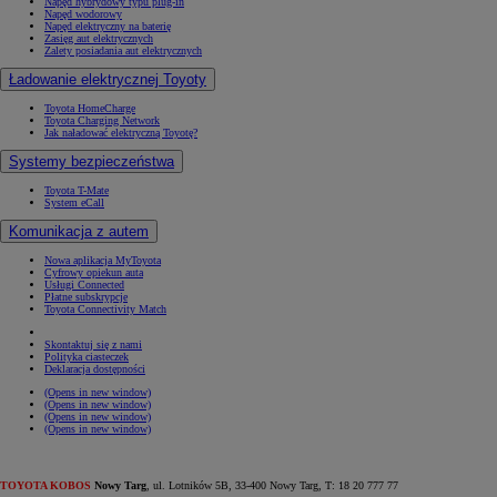
Napęd hybrydowy typu plug-in
Napęd wodorowy
Napęd elektryczny na baterię
Zasięg aut elektrycznych
Zalety posiadania aut elektrycznych
Ładowanie elektrycznej Toyoty
Toyota HomeCharge
Toyota Charging Network
Jak naładować elektryczną Toyotę?
Systemy bezpieczeństwa
Toyota T-Mate
System eCall
Komunikacja z autem
Nowa aplikacja MyToyota
Cyfrowy opiekun auta
Usługi Connected
Płatne subskrypcje
Toyota Connectivity Match
Skontaktuj się z nami
Polityka ciasteczek
Deklaracja dostępności
(Opens in new window)
(Opens in new window)
(Opens in new window)
(Opens in new window)
TOYOTA KOBOS
Nowy Targ
, ul. Lotników 5B, 33-400 Nowy Targ, T: 18 20 777 77