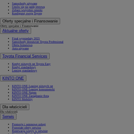
Samochody używane
Umów się na jazdę testową
Zobacz wszystkie cenniki
Konfiguruj swoją Toyotę
Oferty specjalne i Finansowanie
Oferty specjalne i Finansowanie
Aktualne oferty
Finał wyprzedaży 2025
Samochody dostawcze Toyota Professional
Oferta biznesowa
Auta używane
Toyota Financial Services
Kredyt niższych rat Toyota Easy
Kredyt standardowy
Leasing standardowy
KINTO ONE
KINTO ONE Leasing niższych rat
KINTO ONE Leasing konsumencki
KINTO ONE Najem
KINTO ONE Zarządzanie flotą
KINTO Mobility
Dla właścicieli
Dla właścicieli
Serwis
Promocje i sezonowe usługi
Pozostałe oferty serwisu
Rezerwacja wizyty w serwisie