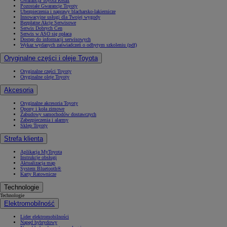
Gwarancja Toyota Relax
Pozostałe Gwarancje Toyoty
Ubezpieczenia i naprawy blacharsko-lakiernicze
Innowacyjne usługi dla Twojej wygody
Bezpłatne Akcje Serwisowe
Serwis Dobrych Cen
Serwis w ASO się opłaca
Dostęp do informacji serwisowych
Wykaz wydanych zaświadczeń o odbytym szkoleniu (pdf)
Oryginalne części i oleje Toyota
Oryginalne części Toyoty
Oryginalne oleje Toyoty
Akcesoria
Oryginalne akcesoria Toyoty
Opony i koła zimowe
Zabudowy samochodów dostawczych
Zabezpieczenia i alarmy
Sklep Toyoty
Strefa klienta
Aplikacja MyToyota
Instrukcje obsługi
Aktualizacja map
System Bluetooth®
Karty Ratownicze
Technologie
Technologie
Elektromobilność
Lider elektromobilności
Napęd hybrydowy