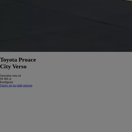
Toyota Proace
City Verso
Specjalna cena od
94 900 zł
Konfiguruj
Umów się na jazdę testową