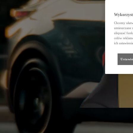
Galeria
Wykorzystu
Chcemy ułatwi
umieszczane 
ulepszać funk
celów reklamo
ich ustawieni
Ustawie