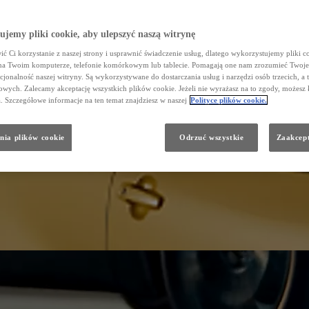
jemy pliki cookie, aby ulepszyć naszą witrynę
ć Ci korzystanie z naszej strony i usprawnić świadczenie usług, dlatego wykorzystujemy pliki co
na Twoim komputerze, telefonie komórkowym lub tablecie. Pomagają one nam zrozumieć Twoje 
cjonalność naszej witryny. Są wykorzystywane do dostarczania usług i narzędzi osób trzecich, a 
wych. Zalecamy akceptację wszystkich plików cookie. Jeżeli nie wyrażasz na to zgody, możesz 
a. Szczegółowe informacje na ten temat znajdziesz w naszej
Polityce plików cookie.
nia plików cookie
Odrzuć wszystkie
Zaakcept