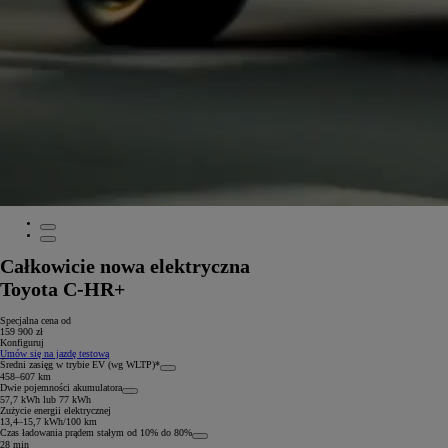
Całkowicie nowa elektryczna
Toyota C-HR+
Specjalna cena od
159 900 zł
Konfiguruj
Umów się na jazdę testową
Średni zasięg w trybie EV (wg WLTP)*
458–607 km
Dwie pojemności akumulatora
57,7 kWh lub 77 kWh
Zużycie energii elektrycznej
13,4–15,7 kWh/100 km
Czas ładowania prądem stałym od 10% do 80%
28 min