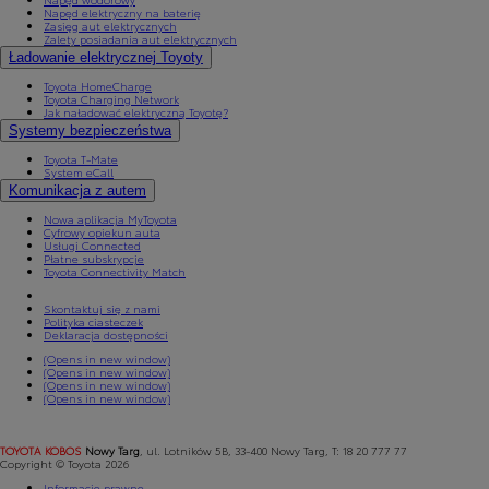
Napęd elektryczny na baterię
Zasięg aut elektrycznych
Zalety posiadania aut elektrycznych
Ładowanie elektrycznej Toyoty
Toyota HomeCharge
Toyota Charging Network
Jak naładować elektryczną Toyotę?
Systemy bezpieczeństwa
Toyota T-Mate
System eCall
Komunikacja z autem
Nowa aplikacja MyToyota
Cyfrowy opiekun auta
Usługi Connected
Płatne subskrypcje
Toyota Connectivity Match
Skontaktuj się z nami
Polityka ciasteczek
Deklaracja dostępności
(Opens in new window)
(Opens in new window)
(Opens in new window)
(Opens in new window)
TOYOTA KOBOS
Nowy Targ
, ul. Lotników 5B, 33-400 Nowy Targ, T: 18 20 777 77
Copyright © Toyota 2026
Informacje prawne