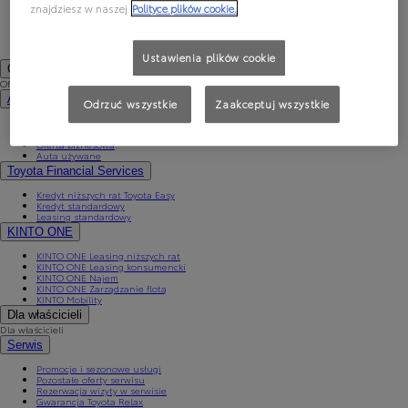
PROACE CITY Verso
znajdziesz w naszej
Polityce plików cookie.
Samochody używane
Umów się na jazdę testową
Zobacz wszystkie cenniki
Konfiguruj swoją Toyotę
Ustawienia plików cookie
Oferty specjalne i Finansowanie
Oferty specjalne i Finansowanie
Aktualne oferty
Odrzuć wszystkie
Zaakceptuj wszystkie
Finał wyprzedaży 2025
Samochody dostawcze Toyota Professional
Oferta biznesowa
Auta używane
Toyota Financial Services
Kredyt niższych rat Toyota Easy
Kredyt standardowy
Leasing standardowy
KINTO ONE
KINTO ONE Leasing niższych rat
KINTO ONE Leasing konsumencki
KINTO ONE Najem
KINTO ONE Zarządzanie flotą
KINTO Mobility
Dla właścicieli
Dla właścicieli
Serwis
Promocje i sezonowe usługi
Pozostałe oferty serwisu
Rezerwacja wizyty w serwisie
Gwarancja Toyota Relax