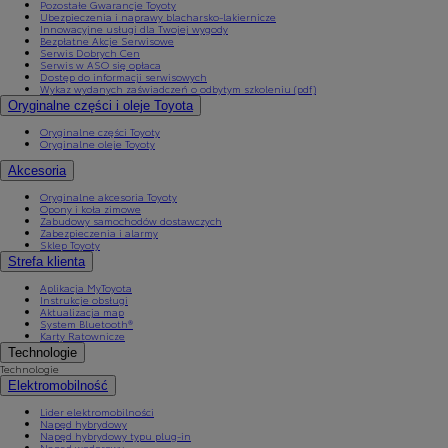
Pozostałe Gwarancje Toyoty
Ubezpieczenia i naprawy blacharsko-lakiernicze
Innowacyjne usługi dla Twojej wygody
Bezpłatne Akcje Serwisowe
Serwis Dobrych Cen
Serwis w ASO się opłaca
Dostęp do informacji serwisowych
Wykaz wydanych zaświadczeń o odbytym szkoleniu (pdf)
Oryginalne części i oleje Toyota
Oryginalne części Toyoty
Oryginalne oleje Toyoty
Akcesoria
Oryginalne akcesoria Toyoty
Opony i koła zimowe
Zabudowy samochodów dostawczych
Zabezpieczenia i alarmy
Sklep Toyoty
Strefa klienta
Aplikacja MyToyota
Instrukcje obsługi
Aktualizacja map
System Bluetooth®
Karty Ratownicze
Technologie
Technologie
Elektromobilność
Lider elektromobilności
Napęd hybrydowy
Napęd hybrydowy typu plug-in
Napęd wodorowy