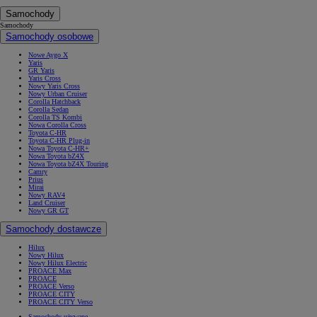
Samochody
Samochody
Samochody osobowe
Nowe Aygo X
Yaris
GR Yaris
Yaris Cross
Nowy Yaris Cross
Nowy Urban Cruiser
Corolla Hatchback
Corolla Sedan
Corolla TS Kombi
Nowa Corolla Cross
Toyota C-HR
Toyota C-HR Plug-in
Nowa Toyota C-HR+
Nowa Toyota bZ4X
Nowa Toyota bZ4X Touring
Camry
Prius
Mirai
Nowy RAV4
Land Cruiser
Nowy GR GT
Samochody dostawcze
Hilux
Nowy Hilux
Nowy Hilux Electric
PROACE Max
PROACE
PROACE Verso
PROACE CITY
PROACE CITY Verso
Samochody używane