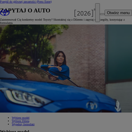
Przejdź do głównej zawartości
(Press Enter)
ZAPYTAJ O AUTO
Otwórz menu
Zainteresował Cię konkretny model Toyoty? Skontaktuj się z Dilerem i zapytaj o szczegóły, korzystając z
formularza.
Wybierz model
Wybierz Dilera
Wypełnij formularz
Wybierz model