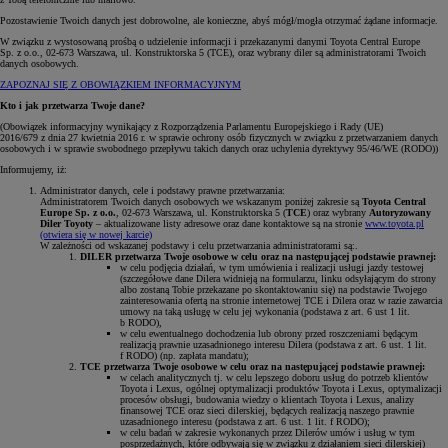
Pozostawienie Twoich danych jest dobrowolne, ale konieczne, abyś mógł/mogła otrzymać żądane informacje.
W związku z wystosowaną prośbą o udzielenie informacji i przekazanymi danymi Toyota Central Europe
Sp. z o.o., 02-673 Warszawa, ul. Konstruktorska 5 (TCE), oraz wybrany diler są administratorami Twoich
danych osobowych.
ZAPOZNAJ SIĘ Z OBOWIĄZKIEM INFORMACYJNYM
Kto i jak przetwarza Twoje dane?
(Obowiązek informacyjny wynikający z Rozporządzenia Parlamentu Europejskiego i Rady (UE)
2016/679 z dnia 27 kwietnia 2016 r. w sprawie ochrony osób fizycznych w związku z przetwarzaniem danych
osobowych i w sprawie swobodnego przepływu takich danych oraz uchylenia dyrektywy 95/46/WE (RODO))
Informujemy, iż:
Administrator danych, cele i podstawy prawne przetwarzania:
Administratorem Twoich danych osobowych we wskazanym poniżej zakresie są
Toyota Central
Europe Sp. z o.o.
, 02-673 Warszawa, ul. Konstruktorska 5 (
TCE
) oraz wybrany
Autoryzowany
Diler Toyoty
– aktualizowane listy adresowe oraz dane kontaktowe są na stronie
www.toyota.pl
(otwiera się w nowej karcie)
W zależności od wskazanej podstawy i celu przetwarzania administratorami są:.
DILER przetwarza Twoje osobowe w celu oraz na następującej podstawie prawnej:
w celu podjęcia działań, w tym umówienia i realizacji usługi jazdy testowej
(szczegółowe dane Dilera widnieją na formularzu, linku odsyłającym do strony
albo zostaną Tobie przekazane po skontaktowaniu się) na podstawie Twojego
zainteresowania ofertą na stronie internetowej TCE i Dilera oraz w razie zawarcia
umowy na taką usługę w celu jej wykonania (podstawa z art. 6 ust 1 lit.
b RODO),
w celu ewentualnego dochodzenia lub obrony przed roszczeniami będącym
realizacją prawnie uzasadnionego interesu Dilera (podstawa z art. 6 ust. 1 lit.
f RODO) (np. zapłata mandatu);
TCE przetwarza Twoje osobowe w celu oraz na następującej podstawie prawnej:
w celach analitycznych tj. w celu lepszego doboru usług do potrzeb klientów
Toyota i Lexus, ogólnej optymalizacji produktów Toyota i Lexus, optymalizacji
procesów obsługi, budowania wiedzy o klientach Toyota i Lexus, analizy
finansowej TCE oraz sieci dilerskiej, będących realizacją naszego prawnie
uzasadnionego interesu (podstawa z art. 6 ust. 1 lit. f RODO);
w celu badań w zakresie wykonanych przez Dilerów umów i usług w tym
posprzedażnych, które odbywają się w związku z działaniem sieci dilerskiej)