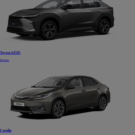
Toyota bZ4X
Electric
Corolla