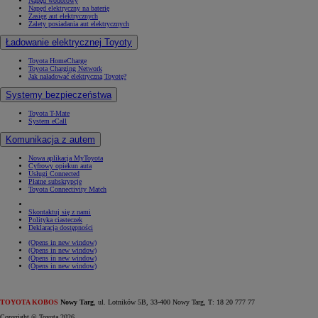
Napęd wodorowy
Napęd elektryczny na baterię
Zasięg aut elektrycznych
Zalety posiadania aut elektrycznych
Ładowanie elektrycznej Toyoty
Toyota HomeCharge
Toyota Charging Network
Jak naładować elektryczną Toyotę?
Systemy bezpieczeństwa
Toyota T-Mate
System eCall
Komunikacja z autem
Nowa aplikacja MyToyota
Cyfrowy opiekun auta
Usługi Connected
Płatne subskrypcje
Toyota Connectivity Match
Skontaktuj się z nami
Polityka ciasteczek
Deklaracja dostępności
(Opens in new window)
(Opens in new window)
(Opens in new window)
(Opens in new window)
TOYOTA KOBOS
Nowy Targ
, ul. Lotników 5B, 33-400 Nowy Targ, T: 18 20 777 77
Copyright © Toyota 2026