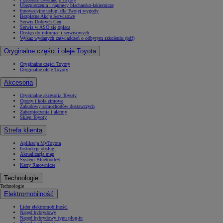
Ubezpieczenia i naprawy blacharsko-lakiernicze
Innowacyjne usługi dla Twojej wygody
Bezpłatne Akcje Serwisowe
Serwis Dobrych Cen
Serwis w ASO się opłaca
Dostęp do informacji serwisowych
Wykaz wydanych zaświadczeń o odbytym szkoleniu (pdf)
Oryginalne części i oleje Toyota
Oryginalne części Toyoty
Oryginalne oleje Toyoty
Akcesoria
Oryginalne akcesoria Toyoty
Opony i koła zimowe
Zabudowy samochodów dostawczych
Zabezpieczenia i alarmy
Sklep Toyoty
Strefa klienta
Aplikacja MyToyota
Instrukcje obsługi
Aktualizacja map
System Bluetooth®
Karty Ratownicze
Technologie
Technologie
Elektromobilność
Lider elektromobilności
Napęd hybrydowy
Napęd hybrydowy typu plug-in