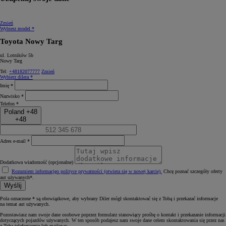
Zmień
Wybierz model *
Toyota Nowy Targ
ul. Lotników 5b
Nowy Targ
Tel:
+48182077777
Zmień
Wybierz dilera *
Imię *
Nazwisko *
Telefon *
Poland +48
+48
Adres e-mail *
Dodatkowa wiadomość (opcjonalne)
Rozumiem informację
o polityce prywatności (otwiera się w nowej karcie)
.
Chcę poznać szczegóły oferty
aut używanych*.
Wyślij
Pola oznaczone * są obowiązkowe, aby wybrany Diler mógł skontaktować się z Tobą i przekazać informacje
na temat aut używanych.
Pozostawiasz nam swoje dane osobowe poprzez formularz stanowiący prośbę o kontakt i przekazanie informacji
dotyczących pojazdów używanych. W ten sposób podajesz nam swoje dane celem skontaktowania się przez nas
z Tobą telefonicznie lub mailowo.