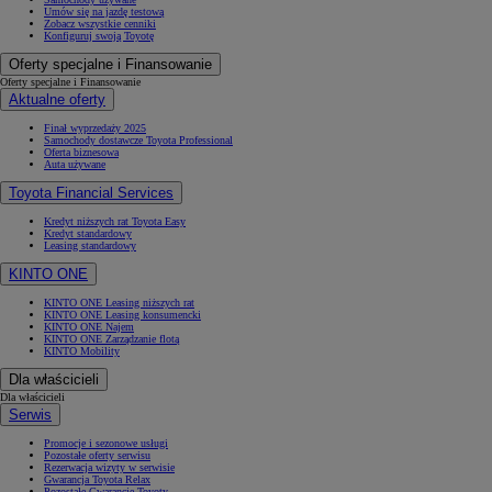
Umów się na jazdę testową
Zobacz wszystkie cenniki
Konfiguruj swoją Toyotę
Oferty specjalne i Finansowanie
Oferty specjalne i Finansowanie
Aktualne oferty
Finał wyprzedaży 2025
Samochody dostawcze Toyota Professional
Oferta biznesowa
Auta używane
Toyota Financial Services
Kredyt niższych rat Toyota Easy
Kredyt standardowy
Leasing standardowy
KINTO ONE
KINTO ONE Leasing niższych rat
KINTO ONE Leasing konsumencki
KINTO ONE Najem
KINTO ONE Zarządzanie flotą
KINTO Mobility
Dla właścicieli
Dla właścicieli
Serwis
Promocje i sezonowe usługi
Pozostałe oferty serwisu
Rezerwacja wizyty w serwisie
Gwarancja Toyota Relax
Pozostałe Gwarancje Toyoty