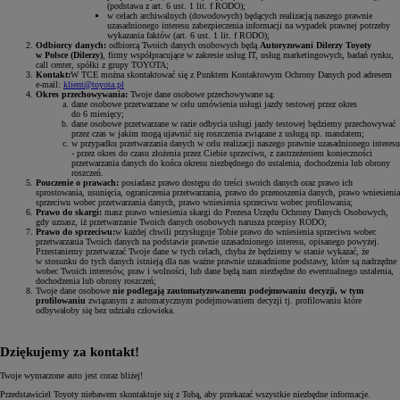
(podstawa z art. 6 ust. 1 lit. f RODO);
w celach archiwalnych (dowodowych) będących realizacją naszego prawnie
uzasadnionego interesu zabezpieczenia informacji na wypadek prawnej potrzeby
wykazania faktów (art. 6 ust. 1 lit. f RODO);
Odbiorcy danych:
odbiorcą Twoich danych osobowych będą
Autoryzowani Dilerzy Toyoty
w Polsce (Dilerzy)
, firmy współpracujące w zakresie usług IT, usług marketingowych, badań rynku,
call center, spółki z grupy TOYOTA;
Kontakt:
W TCE można skontaktować się z Punktem Kontaktowym Ochrony Danych pod adresem
e-mail:
klient@toyota.pl
Okres przechowywania:
Twoje dane osobowe przechowywane są:
dane osobowe przetwarzane w celu umówienia usługi jazdy testowej przez okres
do 6 miesięcy;
dane osobowe przetwarzane w razie odbycia usługi jazdy testowej będziemy przechowywać
przez czas w jakim mogą ujawnić się roszczenia związane z usługą np. mandatem;
w przypadku przetwarzania danych w celu realizacji naszego prawnie uzasadnionego interesu
- przez okres do czasu złożenia przez Ciebie sprzeciwu, z zastrzeżeniem konieczności
przetwarzania danych do końca okresu niezbędnego do ustalenia, dochodzenia lub obrony
roszczeń.
Pouczenie o prawach:
posiadasz prawo dostępu do treści swoich danych oraz prawo ich
sprostowania, usunięcia, ograniczenia przetwarzania, prawo do przenoszenia danych, prawo wniesienia
sprzeciwu wobec przetwarzania danych, prawo wniesienia sprzeciwu wobec profilowania;
Prawo do skargi:
masz prawo wniesienia skargi do Prezesa Urzędu Ochrony Danych Osobowych,
gdy uznasz, iż przetwarzanie Twoich danych osobowych narusza przepisy RODO;
Prawo do sprzeciwu:
w każdej chwili przysługuje Tobie prawo do wniesienia sprzeciwu wobec
przetwarzania Twoich danych na podstawie prawnie uzasadnionego interesu, opisanego powyżej.
Przestaniemy przetwarzać Twoje dane w tych celach, chyba że będziemy w stanie wykazać, że
w stosunku do tych danych istnieją dla nas ważne prawnie uzasadnione podstawy, które są nadrzędne
wobec Twoich interesów, praw i wolności, lub dane będą nam niezbędne do ewentualnego ustalenia,
dochodzenia lub obrony roszczeń;
Twoje dane osobowe
nie podlegają zautomatyzowanemu podejmowaniu decyzji, w tym
profilowaniu
związanym z automatycznym podejmowaniem decyzji tj. profilowaniu które
odbywałoby się bez udziału człowieka.
Dziękujemy za kontakt!
Twoje wymarzone auto jest coraz bliżej!
Przedstawiciel Toyoty niebawem skontaktuje się z Tobą, aby przekazać wszystkie niezbędne informacje.