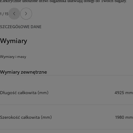
Elektrycznie unoszone drzwi bagażnika ułatwiają dostęp do Twoich bagaży.
1 / 15
Poprzedni
Następny
SZCZEGÓŁOWE DANE
Wymiary
Wymiary i masy
Wymiary zewnętrzne
Długość całkowita (mm)
4925 mm
Szerokość całkowita (mm)
1980 mm