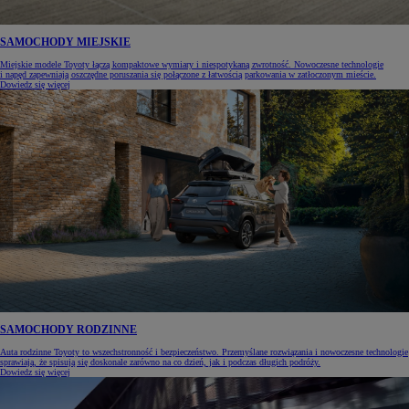
SAMOCHODY MIEJSKIE
Miejskie modele Toyoty łączą kompaktowe wymiary i niespotykaną zwrotność. Nowoczesne technologie
i napęd zapewniają oszczędne poruszania się połączone z łatwością parkowania w zatłoczonym mieście.
Dowiedz się więcej
SAMOCHODY RODZINNE
Auta rodzinne Toyoty to wszechstronność i bezpieczeństwo. Przemyślane rozwiązania i nowoczesne technologie
sprawiają, że spisują się doskonale zarówno na co dzień, jak i podczas długich podróży.
Dowiedz się więcej