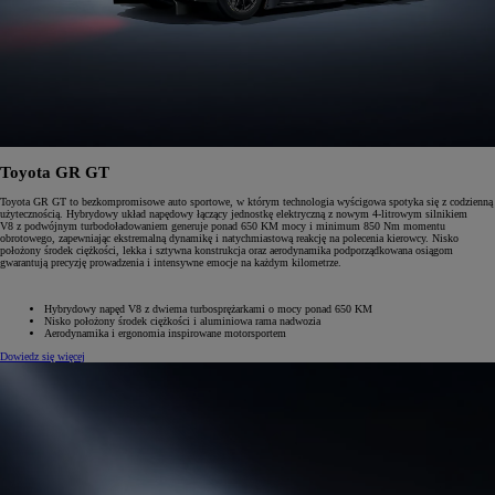
Toyota GR GT
Toyota GR GT to bezkompromisowe auto sportowe, w którym technologia wyścigowa spotyka się z codzienną
użytecznością. Hybrydowy układ napędowy łączący jednostkę elektryczną z nowym 4-litrowym silnikiem
V8 z podwójnym turbodoładowaniem generuje ponad 650 KM mocy i minimum 850 Nm momentu
obrotowego, zapewniając ekstremalną dynamikę i natychmiastową reakcję na polecenia kierowcy. Nisko
położony środek ciężkości, lekka i sztywna konstrukcja oraz aerodynamika podporządkowana osiągom
gwarantują precyzję prowadzenia i intensywne emocje na każdym kilometrze.
Hybrydowy napęd V8 z dwiema turbosprężarkami o mocy ponad 650 KM
Nisko położony środek ciężkości i aluminiowa rama nadwozia
Aerodynamika i ergonomia inspirowane motorsportem
Dowiedz się więcej