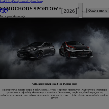
Przejdź do głównej zawartości
(Press Enter)
SAMOCHODY SPORTOWE
Otwórz menu
Poczuj prawdziwe emocje
Auta, które przyspieszą bicie Twojego serca
Nasze sportowe modele czerpią z doświadczenia Toyoty w sportach motorowych i wykorzystują technologie
sprawdzone w najbardziej ekstremalnych warunkach. Nowoczesne, bezpieczne, charakteryzujące się
niebagatelnym wzornictwem i dające niesamowitą przyjemność z jazdy – takie właśnie są samochody sportowe
Toyoty.