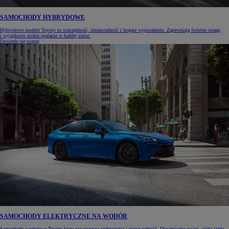
SAMOCHODY HYBRYDOWE
Hybrydowe modele Toyoty to oszczędność, niezawodność i bogate wyposażenie. Zapewniają świetne osiągi
i wyjątkowo niskie spalanie w każdej trasie.
Dowiedz się więcej
SAMOCHODY ELEKTRYCZNE NA WODÓR
Samochody wodorowe Toyoty łączą nowoczesną technologię i niezawodność. Dynamiczne osiągi, cicha jazda