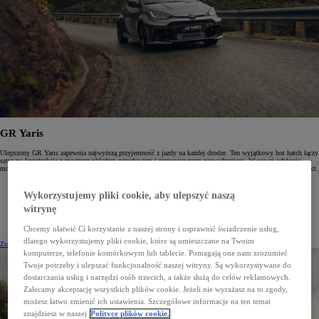
GR Yaris
Ulepszony GR Yaris zapewnia najwyższą przyjemność z jazdy na każdej drodze. Ten wyjątkowy hot hatch łączy
sztywną konstrukcję z mocnym układem napędowym i responsywnym prowadzeniem. W nowej odsłonie
możesz wybrać skrzynię biegów: 6-stopniową manualną lub 8-stopniową automatyczną GAZOO Racing Direct.
Wykorzystujemy pliki cookie, aby ulepszyć naszą
Silnik 1.6 Turbo 280 KM
Selektor trybów jazdy: Eco, Normal lub Sport
witrynę
Skrzynie biegów: 6-stopniowa manualna lub 8-stopniowa automatyczna GAZOO Racing Direct
Chcemy ułatwić Ci korzystanie z naszej strony i usprawnić świadczenie usług,
dlatego wykorzystujemy pliki cookie, które są umieszczane na Twoim
Zobacz cennik
(Opens in new window)
Dowiedz się więcej
komputerze, telefonie komórkowym lub tablecie. Pomagają one nam zrozumieć
Twoje potrzeby i ulepszać funkcjonalność naszej witryny. Są wykorzystywane do
dostarczania usług i narzędzi osób trzecich, a także służą do celów reklamowych.
Zalecamy akceptację wszystkich plików cookie. Jeżeli nie wyrażasz na to zgody,
możesz łatwo zmienić ich ustawienia. Szczegółowe informacje na ten temat
znajdziesz w naszej
Polityce plików cookie.