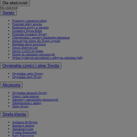
Dla właścicieli
Dla właścicieli
Serwis
Promocje i sezonowe usługi
Pozostałe oferty serwisu
Rezerwacja wizyty w serwisie
Gwarancja Toyota Relax
Pozostałe Gwarancje Toyoty
Ubezpieczenia i naprawy blacharsko-lakiernicze
Innowacyjne usługi dla Twojej wygody
Bezpłatne Akcje Serwisowe
Serwis Dobrych Cen
Serwis w ASO się opłaca
Dostęp do informacji serwisowych
Wykaz wydanych zaświadczeń o odbytym szkoleniu (pdf)
Oryginalne części i oleje Toyota
Oryginalne części Toyoty
Oryginalne oleje Toyoty
Akcesoria
Oryginalne akcesoria Toyoty
Opony i koła zimowe
Zabudowy samochodów dostawczych
Zabezpieczenia i alarmy
Sklep Toyoty
Strefa klienta
Aplikacja MyToyota
Instrukcje obsługi
Aktualizacja map
System Bluetooth®
Karty Ratownicze