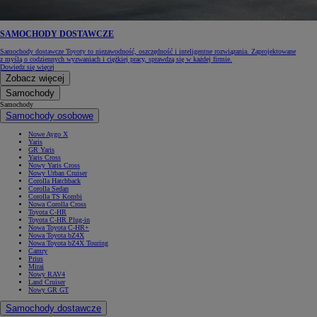
SAMOCHODY DOSTAWCZE
Samochody dostawcze Toyoty to niezawodność, oszczędność i inteligentne rozwiązania. Zaprojektowane
z myślą o codziennych wyzwaniach i ciężkiej pracy, sprawdzą się w każdej firmie.
Dowiedz się więcej
Zobacz więcej
Samochody
Samochody
Samochody osobowe
Nowe Aygo X
Yaris
GR Yaris
Yaris Cross
Nowy Yaris Cross
Nowy Urban Cruiser
Corolla Hatchback
Corolla Sedan
Corolla TS Kombi
Nowa Corolla Cross
Toyota C-HR
Toyota C-HR Plug-in
Nowa Toyota C-HR+
Nowa Toyota bZ4X
Nowa Toyota bZ4X Touring
Camry
Prius
Mirai
Nowy RAV4
Land Cruiser
Nowy GR GT
Samochody dostawcze