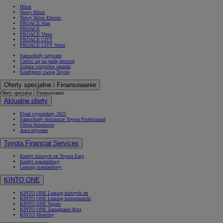
Hilux
Nowy Hilux
Nowy Hilux Electric
PROACE Max
PROACE
PROACE Verso
PROACE CITY
PROACE CITY Verso
Samochody używane
Umów się na jazdę testową
Zobacz wszystkie cenniki
Konfiguruj swoją Toyotę
Oferty specjalne i Finansowanie
Oferty specjalne i Finansowanie
Aktualne oferty
Finał wyprzedaży 2025
Samochody dostawcze Toyota Professional
Oferta biznesowa
Auta używane
Toyota Financial Services
Kredyt niższych rat Toyota Easy
Kredyt standardowy
Leasing standardowy
KINTO ONE
KINTO ONE Leasing niższych rat
KINTO ONE Leasing konsumencki
KINTO ONE Najem
KINTO ONE Zarządzanie flotą
KINTO Mobility