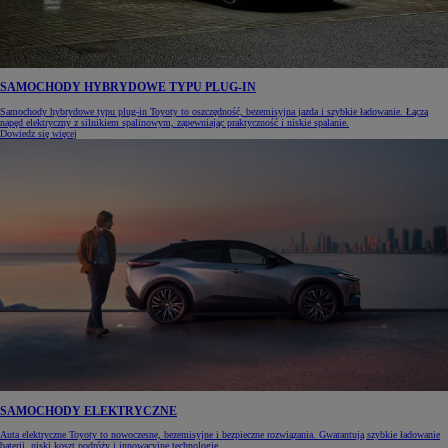
SAMOCHODY HYBRYDOWE TYPU PLUG-IN
Samochody hybrydowe typu plug-in Toyoty to oszczędność, bezemisyjna jazda i szybkie ładowanie. Łączą
napęd elektryczny z silnikiem spalinowym, zapewniając praktyczność i niskie spalanie.
Dowiedz się więcej
SAMOCHODY ELEKTRYCZNE
Auta elektryczne Toyoty to nowoczesne, bezemisyjne i bezpieczne rozwiązania. Gwarantują szybkie ładowanie
baterii, niski koszt podróży i innowacyjne technologie.