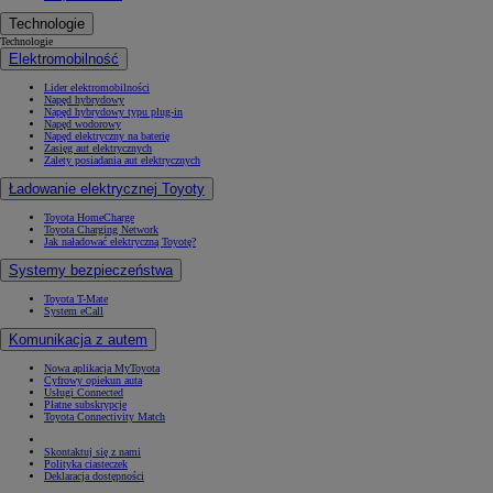
Technologie
Technologie
Elektromobilność
Lider elektromobilności
Napęd hybrydowy
Napęd hybrydowy typu plug-in
Napęd wodorowy
Napęd elektryczny na baterię
Zasięg aut elektrycznych
Zalety posiadania aut elektrycznych
Ładowanie elektrycznej Toyoty
Toyota HomeCharge
Toyota Charging Network
Jak naładować elektryczną Toyotę?
Systemy bezpieczeństwa
Toyota T-Mate
System eCall
Komunikacja z autem
Nowa aplikacja MyToyota
Cyfrowy opiekun auta
Usługi Connected
Płatne subskrypcje
Toyota Connectivity Match
Skontaktuj się z nami
Polityka ciasteczek
Deklaracja dostępności