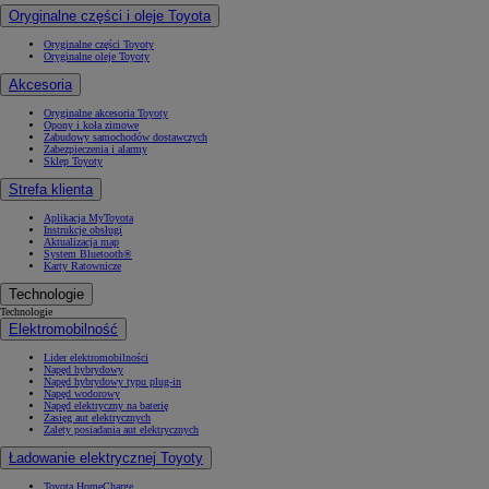
Oryginalne części i oleje Toyota
Oryginalne części Toyoty
Oryginalne oleje Toyoty
Akcesoria
Oryginalne akcesoria Toyoty
Opony i koła zimowe
Zabudowy samochodów dostawczych
Zabezpieczenia i alarmy
Sklep Toyoty
Strefa klienta
Aplikacja MyToyota
Instrukcje obsługi
Aktualizacja map
System Bluetooth®
Karty Ratownicze
Technologie
Technologie
Elektromobilność
Lider elektromobilności
Napęd hybrydowy
Napęd hybrydowy typu plug-in
Napęd wodorowy
Napęd elektryczny na baterię
Zasięg aut elektrycznych
Zalety posiadania aut elektrycznych
Ładowanie elektrycznej Toyoty
Toyota HomeCharge