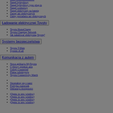
Napęd hybrydowy
Napęd hybrydowy typu plug-in
Napęd wodorowy
Napęd elektryczny na baterię
Zasięg aut elektrycznych
Zalety posiadania aut elektrycznych
Ładowanie elektrycznej Toyoty
Toyota HomeCharge
Toyota Charging Network
Jak naładować elektryczną Toyotę?
Systemy bezpieczeństwa
Toyota T-Mate
System eCall
Komunikacja z autem
Nowa aplikacja MyToyota
Cyfrowy opiekun auta
Usługi Connected
Płatne subskrypcje
Toyota Connectivity Match
Skontaktuj się z nami
Polityka ciasteczek
Deklaracja dostępności
(Opens in new window)
(Opens in new window)
(Opens in new window)
(Opens in new window)