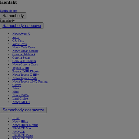
Kontakt
Napisz do nas
Samochody
Samochody
Samochody osobowe
Nowe Aygo X
Yaris
GR Yaris
Yaris Cross
Nowy Yaris Cross
Nowy Urban Cruiser
Corolla Hatchback
Corolla Sedan
Corolla TS Kombi
Nowa Corolla Cross
Toyota C-HR
Toyota C-HR Plug-in
Nowa Toyota C-HR+
Nowa Toyota bZ4X
Nowa Toyota bZ4X Touring
Camry
Prius
Mirai
Nowy RAV4
Land Cruiser
Nowy GR GT
Samochody dostawcze
Hilux
Nowy Hilux
Nowy Hilux Electric
PROACE Max
PROACE
PROACE Verso
PROACE CITY