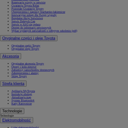
Rezerwacja wizyty w serwisie
Gwarancja Toyota Relax
Pozostałe Gwarancje Toyoty
Ubezpieczenia i naprawy blacharsko-lakiernicze
Innowacyjne usługi dla Twojej wygody
Bezpłatne Akcje Serwisowe
Serwis Dobrych Cen
Serwis w ASO się opłaca
Dostęp do informacji serwisowych
Wykaz wydanych zaświadczeń o odbytym szkoleniu (pdf)
Oryginalne części i oleje Toyota
Oryginalne części Toyoty
Oryginalne oleje Toyoty
Akcesoria
Oryginalne akcesoria Toyoty
Opony i koła zimowe
Zabudowy samochodów dostawczych
Zabezpieczenia i alarmy
Sklep Toyoty
Strefa klienta
Aplikacja MyToyota
Instrukcje obsługi
Aktualizacja map
System Bluetooth®
Karty Ratownicze
Technologie
Technologie
Elektromobilność
Lider elektromobilności