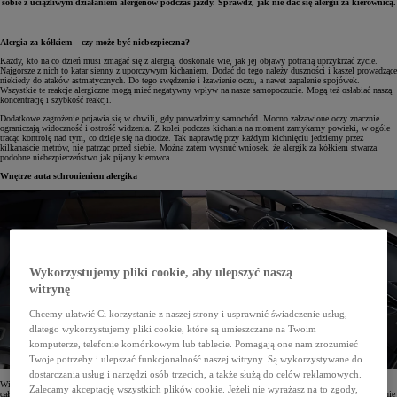
sobie z uciążliwym działaniem alergenów podczas jazdy. Sprawdź, jak nie dać się alergii za kierownicą.
Alergia za kółkiem – czy może być niebezpieczna?
Każdy, kto na co dzień musi zmagać się z alergią, doskonale wie, jak jej objawy potrafią uprzykrzać życie.
Najgorsze z nich to katar sienny z uporczywym kichaniem. Dodać do tego należy duszności i kaszel prowadzące
niekiedy do ataków astmatycznych. Do tego swędzenie i łzawienie oczu, a nawet zapalenie spojówek.
Wszystkie te reakcje alergiczne mogą mieć negatywny wpływ na nasze samopoczucie. Mogą też osłabiać naszą
koncentrację i szybkość reakcji.
Dodatkowe zagrożenie pojawia się w chwili, gdy prowadzimy samochód. Mocno załzawione oczy znacznie
ograniczają widoczność i ostrość widzenia. Z kolei podczas kichania na moment zamykamy powieki, w ogóle
tracąc kontrolę nad tym, co dzieje się na drodze. Tak naprawdę przy każdym kichnięciu jedziemy przez
kilkanaście metrów, nie patrząc przed siebie. Można zatem wysnuć wniosek, że alergik za kółkiem stwarza
podobne niebezpieczeństwo jak pijany kierowca.
Wnętrze auta schronieniem alergika
Wykorzystujemy pliki cookie, aby ulepszyć naszą
witrynę
Chcemy ułatwić Ci korzystanie z naszej strony i usprawnić świadczenie usług,
dlatego wykorzystujemy pliki cookie, które są umieszczane na Twoim
komputerze, telefonie komórkowym lub tablecie. Pomagają one nam zrozumieć
Twoje potrzeby i ulepszać funkcjonalność naszej witryny. Są wykorzystywane do
dostarczania usług i narzędzi osób trzecich, a także służą do celów reklamowych.
Większość osób borykających się z alergią przyjmuje na stałe odpowiednie leki i środki zmniejszające bądź
Zalecamy akceptację wszystkich plików cookie. Jeżeli nie wyrażasz na to zgody,
całkowicie hamujące działanie alergenów. Pomaga też w tym ograniczenie kontaktu lub całkowite odizolowanie