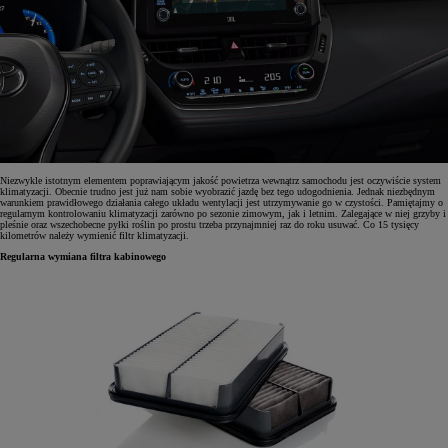
Niezwykle istotnym elementem poprawiającym jakość powietrza wewnątrz samochodu jest oczywiście system
klimatyzacji. Obecnie trudno jest już nam sobie wyobrazić jazdę bez tego udogodnienia. Jednak niezbędnym
warunkiem prawidłowego działania całego układu wentylacji jest utrzymywanie go w czystości. Pamiętajmy o
regularnym kontrolowaniu klimatyzacji zarówno po sezonie zimowym, jak i letnim. Zalegające w niej grzyby i
pleśnie oraz wszechobecne pyłki roślin po prostu trzeba przynajmniej raz do roku usuwać. Co 15 tysięcy
kilometrów należy wymienić filtr klimatyzacji.
Regularna wymiana filtra kabinowego