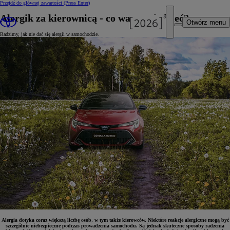
Przejdź do głównej zawartości
(Press Enter)
Alergik za kierownicą - co warto wiedzieć?
Otwórz menu
Radzimy, jak nie dać się alergii w samochodzie.
Alergia dotyka coraz większą liczbę osób, w tym także kierowców. Niektóre reakcje alergiczne mogą być
szczególnie niebezpieczne podczas prowadzenia samochodu. Są jednak skuteczne sposoby radzenia