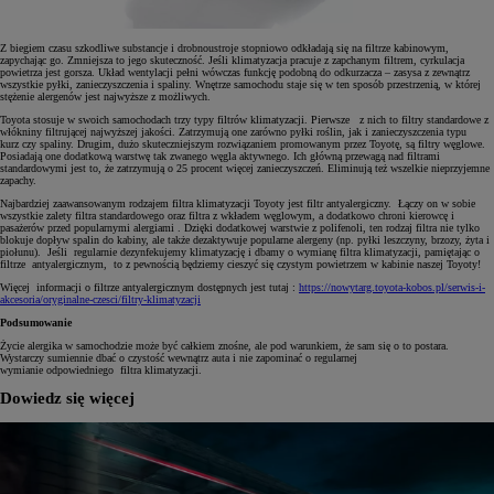
Z biegiem czasu szkodliwe substancje i drobnoustroje stopniowo odkładają się na filtrze kabinowym,
zapychając go. Zmniejsza to jego skuteczność. Jeśli klimatyzacja pracuje z zapchanym filtrem, cyrkulacja
powietrza jest gorsza. Układ wentylacji pełni wówczas funkcję podobną do odkurzacza – zasysa z zewnątrz
wszystkie pyłki, zanieczyszczenia i spaliny. Wnętrze samochodu staje się w ten sposób przestrzenią, w której
stężenie alergenów jest najwyższe z możliwych.
Toyota stosuje w swoich samochodach trzy typy filtrów klimatyzacji. Pierwsze z nich to filtry standardowe z
włókniny filtrującej najwyższej jakości. Zatrzymują one zarówno pyłki roślin, jak i zanieczyszczenia typu
kurz czy spaliny. Drugim, dużo skuteczniejszym rozwiązaniem promowanym przez Toyotę, są filtry węglowe.
Posiadają one dodatkową warstwę tak zwanego węgla aktywnego. Ich główną przewagą nad filtrami
standardowymi jest to, że zatrzymują o 25 procent więcej zanieczyszczeń. Eliminują też wszelkie nieprzyjemne
zapachy.
Najbardziej zaawansowanym rodzajem filtra klimatyzacji Toyoty jest filtr antyalergiczny. Łączy on w sobie
wszystkie zalety filtra standardowego oraz filtra z wkładem węglowym, a dodatkowo chroni kierowcę i
pasażerów przed popularnymi alergiami . Dzięki dodatkowej warstwie z polifenoli, ten rodzaj filtra nie tylko
blokuje dopływ spalin do kabiny, ale także dezaktywuje popularne alergeny (np. pyłki leszczyny, brzozy, żyta i
piołunu). Jeśli regularnie dezynfekujemy klimatyzację i dbamy o wymianę filtra klimatyzacji, pamiętając o
filtrze antyalergicznym, to z pewnością będziemy cieszyć się czystym powietrzem w kabinie naszej Toyoty!
Więcej informacji o filtrze antyalergicznym dostępnych jest tutaj :
https://nowytarg.toyota-kobos.pl/serwis-i-
akcesoria/oryginalne-czesci/filtry-klimatyzacji
Podsumowanie
Życie alergika w samochodzie może być całkiem znośne, ale pod warunkiem, że sam się o to postara.
Wystarczy sumiennie dbać o czystość wewnątrz auta i nie zapominać o regularnej
wymianie odpowiedniego filtra klimatyzacji.
Dowiedz się więcej