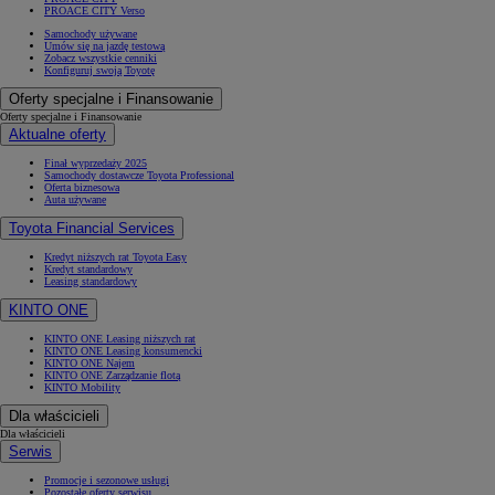
PROACE CITY Verso
Samochody używane
Umów się na jazdę testową
Zobacz wszystkie cenniki
Konfiguruj swoją Toyotę
Oferty specjalne i Finansowanie
Oferty specjalne i Finansowanie
Aktualne oferty
Finał wyprzedaży 2025
Samochody dostawcze Toyota Professional
Oferta biznesowa
Auta używane
Toyota Financial Services
Kredyt niższych rat Toyota Easy
Kredyt standardowy
Leasing standardowy
KINTO ONE
KINTO ONE Leasing niższych rat
KINTO ONE Leasing konsumencki
KINTO ONE Najem
KINTO ONE Zarządzanie flotą
KINTO Mobility
Dla właścicieli
Dla właścicieli
Serwis
Promocje i sezonowe usługi
Pozostałe oferty serwisu