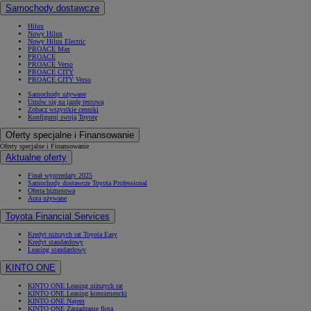
Samochody dostawcze
Hilux
Nowy Hilux
Nowy Hilux Electric
PROACE Max
PROACE
PROACE Verso
PROACE CITY
PROACE CITY Verso
Samochody używane
Umów się na jazdę testową
Zobacz wszystkie cenniki
Konfiguruj swoją Toyotę
Oferty specjalne i Finansowanie
Oferty specjalne i Finansowanie
Aktualne oferty
Finał wyprzedaży 2025
Samochody dostawcze Toyota Professional
Oferta biznesowa
Auta używane
Toyota Financial Services
Kredyt niższych rat Toyota Easy
Kredyt standardowy
Leasing standardowy
KINTO ONE
KINTO ONE Leasing niższych rat
KINTO ONE Leasing konsumencki
KINTO ONE Najem
KINTO ONE Zarządzanie flotą