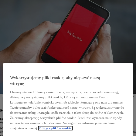
Wykorzystujemy pliki cookie, aby ulepszyć naszą
witrynę
Chcemy ułatwić Ci korzystanie z naszej strony i usprawnić świadczenie usług,
Popularny slogan głosi, że niezależnie od tego, co chcemy zrobić, istnieje już aplikacja, która nam to
dlatego wykorzystujemy pliki cookie, które są umieszczane na Twoim
ułatwi. Przyjrzyjmy się dziś najpopularniejszym „apkom”, dzięki którym obsługa naszego auta,
komputerze, telefonie komórkowym lub tablecie. Pomagają one nam zrozumieć
planowanie tras czy podróż samochodem staną się prostsze i przyjemniejsze.
Twoje potrzeby i ulepszać funkcjonalność naszej witryny. Są wykorzystywane do
MyToyota – klucz do świata Toyoty
dostarczania usług i narzędzi osób trzecich, a także służą do celów reklamowych.
Zalecamy akceptację wszystkich plików cookie. Jeżeli nie wyrażasz na to zgody,
Dzięki tej inteligentnej aplikacji nasze auto jest zawsze pod kontrolą.
MyToyota
pozwala na zupełnie nowy,
wyższy poziom integracji z pojazdem, co sprawia, że jego codzienna obsługa jest prosta i natychmiastowa.
możesz łatwo zmienić ich ustawienia. Szczegółowe informacje na ten temat
znajdziesz w naszej
Polityce plików cookie.
W głównym menu aplikacji znajdziemy m.in. taką funkcję, jak zdalne sterowanie, które umożliwia
uruchomienie systemu klimatyzacji, by schłodzić lub ogrzać wnętrze przed jazdą – z dowolnego miejsca. Ma to
szczególne znaczenie w przypadku pojazdów zelektryfikowanych i elektrycznych, ponieważ przygotowanie