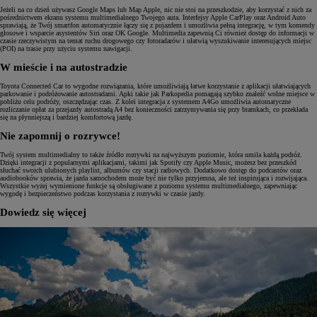
Jeżeli na co dzień używasz Google Maps lub Map Apple, nic nie stoi na przeszkodzie, aby korzystać z nich za
pośrednictwem ekranu systemu multimedialnego Twojego auta. Interfejsy Apple CarPlay oraz Android Auto
sprawiają, że Twój smartfon automatycznie łączy się z pojazdem i umożliwia pełną integrację, w tym komendy
głosowe i wsparcie asystentów Siri oraz OK Google. Multimedia zapewnią Ci również dostęp do informacji w
czasie rzeczywistym na temat ruchu drogowego czy fotoradarów i ułatwią wyszukiwanie interesujących miejsc
(POI) na trasie przy użyciu systemu nawigacji.
W mieście i na autostradzie
Toyota Connected Car to wygodne rozwiązania, które umożliwiają łatwe korzystanie z aplikacji ułatwiających
parkowanie i podróżowanie autostradami. Apki takie jak Parkopedia pomagają szybko znaleźć wolne miejsce w
pobliżu celu podróży, oszczędzając czas. Z kolei integracja z systemem A4Go umożliwia automatyczne
rozliczanie opłat za przejazdy autostradą A4 bez konieczności zatrzymywania się przy bramkach, co przekłada
się na płynniejszą i bardziej komfortową jazdę.
Nie zapomnij o rozrywce!
Twój system multimedialny to także źródło rozrywki na najwyższym poziomie, która umila każdą podróż.
Dzięki integracji z popularnymi aplikacjami, takimi jak Spotify czy Apple Music, możesz bez przeszkód
słuchać swoich ulubionych playlist, albumów czy stacji radiowych. Dodatkowo dostęp do podcastów oraz
audiobooków sprawia, że jazda samochodem może być nie tylko przyjemna, ale też inspirująca i rozwijająca.
Wszystkie wyżej wymienione funkcje są obsługiwane z poziomu systemu multimedialnego, zapewniając
wygodę i bezpieczeństwo podczas korzystania z rozrywki w czasie jazdy.
Dowiedz się więcej