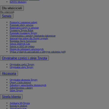
KINTO Mobility
Dla właścicieli
Dla właścicieli
Serwis
Promocje i sezonowe usługi
Pozostałe oferty serwisu
Rezerwacja wizyty w serwisie
Gwarancja Toyota Relax
Pozostałe Gwarancje Toyoty
Ubezpieczenia i naprawy blacharsko-lakiernicze
Innowacyjne usługi dla Twojej wygody
Bezpłatne Akcje Serwisowe
Serwis Dobrych Cen
Serwis w ASO się opłaca
Dostęp do informacji serwisowych
Wykaz wydanych zaświadczeń o odbytym szkoleniu (pdf)
Oryginalne części i oleje Toyota
Oryginalne części Toyoty
Oryginalne oleje Toyoty
Akcesoria
Oryginalne akcesoria Toyoty
Opony i koła zimowe
Zabudowy samochodów dostawczych
Zabezpieczenia i alarmy
Sklep Toyoty
Strefa klienta
Aplikacja MyToyota
Instrukcje obsługi
Aktualizacja map