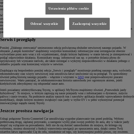
optymalnej temperatury w kabinie, gdy auto wciąż jest podłączone do źródła zasilania, ma pozytywny wpływ
na dostępny zasięg. Wybrane modele Toyoty pozwalają również na uruchomienie podgrzewania tylnej szyby
Ustawienia plików cookie
oraz maksymalnego nawiewu na przednią szybę.
W tym samym miejscu możemy skorzystać z takich rozwiązań, jak możliwość zdalnego zamykania lub
otwierania zamków pojazdu oraz włączenie świateł awaryjnych. Poniżej, w sekcji „Zaawansowana kontrola”,
znajdziemy jeszcze dwie przydatne funkcje, takie jak blokada/odblokowanie drzwi bagażnika, dzięki której
Odrzuć wszystkie
Zaakceptuj wszystkie
możemy udzielić dostępu wyłącznie do przestrzeni bagażowej pojazdu, a nie całej kabiny, jak również opcję
zdalnego uruchomienia sygnału dźwiękowego, która pozwala łatwiej zlokalizować nasz pojazd na zatłoczonym
parkingu galerii handlowej.
Serwis i przeglądy
Poniżej „Zdalnego sterowania” umieszczono sekcję poświęconą obsłudze serwisowej naszego pojazdu. W
obszarze „Lampki kontrolne” znajdziemy wszystkie komunikaty informacyjne oraz ostrzegawcze obecnie
wyświetlane przez auto wraz z ich wyjaśnieniami, dzięki którym będziemy w stanie łatwiej je zinterpretować i
podjąć odpowiednie działania. Komunikaty mogą informować nas np. o potrzebie dolania płynu do
spryskiwaczy lub wymianie żarówki, ale także ostrzegać o wykrytej nieprawidłowości w działaniu jednego z
układów pojazdu oraz koniecznej wizycie w serwisie.
Znajdująca się bezpośrednio poniżej sekcja „Serwis i przeglądy” monitoruje przebieg naszego auta, wyświetla
rekomendowany czas wizyty serwisowej oraz umożliwia łatwe umówienie się na przegląd. Tu sprawdzimy
również pełną historię naszego pojazdu – włącznie z wizytami w
ASO
oraz przeprowadzonymi pracami
serwisowymi. Warto pamiętać, że udokumentowana historia samochodu jest ogromnym atutem, jeżeli
kiedykolwiek zdecydujemy się odsprzedać nasze auto.
Jeżeli posiadamy zelektryfikowaną Toyotę, w aplikacji MyToyota znajdziemy również „Przewodnik jazdy
hybrydowej”. To miejsce, w którym zapisują się nasze przejazdy wraz z informacjami o dystansie, zużyciu
paliwa i czasie trwania. Na podstawie analizy naszych tras i nawyków aplikacja doradzi wprowadzenie drobnych
modyfikacji, dzięki którym możemy zwiększyć czas jazdy w trybie EV i w pełni wykorzystać potencjał
innowacyjnego napędu naszej Toyoty.
Jeszcze prostsza nawigacja
Usługi połączone Toyota Connected Car umożliwiają wygodne planowanie tras przed podróżą. Wybierz
preferowaną drogę, zaplanuj przystanki, a następnie wyślij plan swojej podróży do auta, aby w trakcie jazdy
skupić się wyłącznie na prowadzeniu.
Jeśli nie da się dotrzeć samochodem do miejsca, do którego się
wybierasz, możesz skorzystać z funkcji wznowienia nawigacji po opuszczeniu auta, dzięki czemu Twój
smartfon łatwo zaprowadzi Cię do celu, niezależnie od tego, czy kontynuujesz podróż pieszo, czy rowerem.