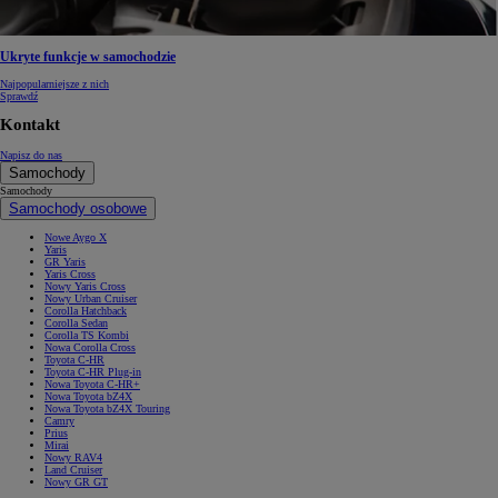
Ukryte funkcje w samochodzie
Najpopularniejsze z nich
Sprawdź
Kontakt
Napisz do nas
Samochody
Samochody
Samochody osobowe
Nowe Aygo X
Yaris
GR Yaris
Yaris Cross
Nowy Yaris Cross
Nowy Urban Cruiser
Corolla Hatchback
Corolla Sedan
Corolla TS Kombi
Nowa Corolla Cross
Toyota C-HR
Toyota C-HR Plug-in
Nowa Toyota C-HR+
Nowa Toyota bZ4X
Nowa Toyota bZ4X Touring
Camry
Prius
Mirai
Nowy RAV4
Land Cruiser
Nowy GR GT