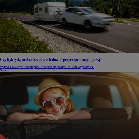
Czy hybrydą można bez obaw holować przyczepę kempingową?
Wyjazd z własnym kempingiem to wspaniały pomysł na letni wypoczynek.
Sprawdź