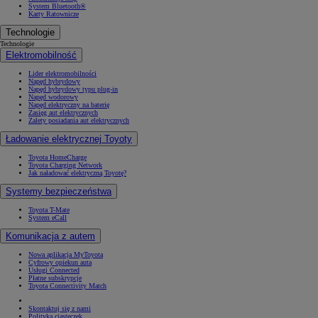
System Bluetooth®
Karty Ratownicze
Technologie
Technologie
Elektromobilność
Lider elektromobilności
Napęd hybrydowy
Napęd hybrydowy typu plug-in
Napęd wodorowy
Napęd elektryczny na baterię
Zasięg aut elektrycznych
Zalety posiadania aut elektrycznych
Ładowanie elektrycznej Toyoty
Toyota HomeCharge
Toyota Charging Network
Jak naładować elektryczną Toyotę?
Systemy bezpieczeństwa
Toyota T-Mate
System eCall
Komunikacja z autem
Nowa aplikacja MyToyota
Cyfrowy opiekun auta
Usługi Connected
Płatne subskrypcje
Toyota Connectivity Match
Skontaktuj się z nami
Polityka ciasteczek