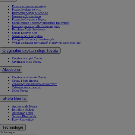
Promocje i sezonowe usługi
Pozostałe oferty serwisu
Rezerwacja wizyty w serwisie
Gwarancja Toyota Relax
Pozostałe Gwarancje Toyoty
Ubezpieczenia i naprawy blacharsko-lakiernicze
Innowacyjne usługi dla Twojej wygody
Bezpłatne Akcje Serwisowe
Serwis Dobrych Cen
Serwis w ASO się opłaca
Dostęp do informacji serwisowych
Wykaz wydanych zaświadczeń o odbytym szkoleniu (pdf)
Oryginalne części i oleje Toyota
Oryginalne części Toyoty
Oryginalne oleje Toyoty
Akcesoria
Oryginalne akcesoria Toyoty
Opony i koła zimowe
Zabudowy samochodów dostawczych
Zabezpieczenia i alarmy
Sklep Toyoty
Strefa klienta
Aplikacja MyToyota
Instrukcje obsługi
Aktualizacja map
System Bluetooth®
Karty Ratownicze
Technologie
Technologie