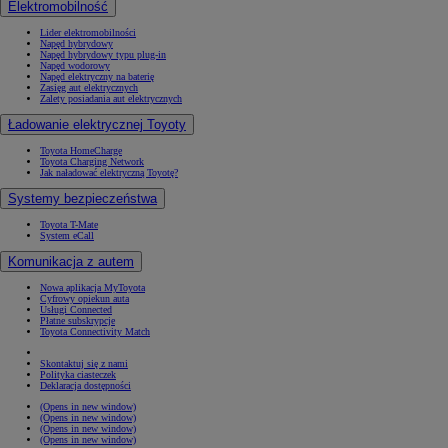
Elektromobilność
Lider elektromobilności
Napęd hybrydowy
Napęd hybrydowy typu plug-in
Napęd wodorowy
Napęd elektryczny na baterię
Zasięg aut elektrycznych
Zalety posiadania aut elektrycznych
Ładowanie elektrycznej Toyoty
Toyota HomeCharge
Toyota Charging Network
Jak naładować elektryczną Toyotę?
Systemy bezpieczeństwa
Toyota T-Mate
System eCall
Komunikacja z autem
Nowa aplikacja MyToyota
Cyfrowy opiekun auta
Usługi Connected
Płatne subskrypcje
Toyota Connectivity Match
Skontaktuj się z nami
Polityka ciasteczek
Deklaracja dostępności
(Opens in new window)
(Opens in new window)
(Opens in new window)
(Opens in new window)