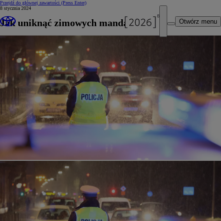
Przejdź do głównej zawartości
(Press Enter)
8 stycznia 2024
Jak uniknąć zimowych mandatów?
Otwórz menu