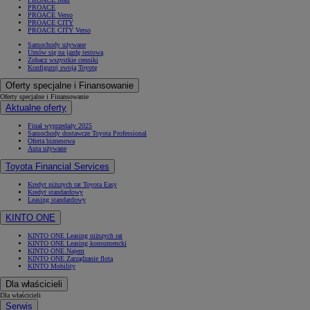
PROACE
PROACE Verso
PROACE CITY
PROACE CITY Verso
Samochody używane
Umów się na jazdę testową
Zobacz wszystkie cenniki
Konfiguruj swoją Toyotę
Oferty specjalne i Finansowanie
Oferty specjalne i Finansowanie
Aktualne oferty
Finał wyprzedaży 2025
Samochody dostawcze Toyota Professional
Oferta biznesowa
Auta używane
Toyota Financial Services
Kredyt niższych rat Toyota Easy
Kredyt standardowy
Leasing standardowy
KINTO ONE
KINTO ONE Leasing niższych rat
KINTO ONE Leasing konsumencki
KINTO ONE Najem
KINTO ONE Zarządzanie flotą
KINTO Mobility
Dla właścicieli
Dla właścicieli
Serwis