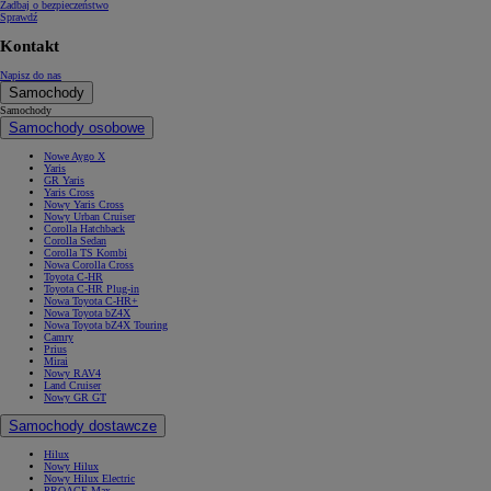
Zadbaj o bezpieczeństwo
Sprawdź
Kontakt
Napisz do nas
Samochody
Samochody
Samochody osobowe
Nowe Aygo X
Yaris
GR Yaris
Yaris Cross
Nowy Yaris Cross
Nowy Urban Cruiser
Corolla Hatchback
Corolla Sedan
Corolla TS Kombi
Nowa Corolla Cross
Toyota C-HR
Toyota C-HR Plug-in
Nowa Toyota C-HR+
Nowa Toyota bZ4X
Nowa Toyota bZ4X Touring
Camry
Prius
Mirai
Nowy RAV4
Land Cruiser
Nowy GR GT
Samochody dostawcze
Hilux
Nowy Hilux
Nowy Hilux Electric
PROACE Max