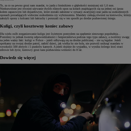
To, za co na pewno grozi nam mandat, to jazda z bieżnikiem o głębokości mniejszej niż 1,6 mm.
Niedozwolone jest również używanie dwóch różnych opon na kołach znajdujących się na jednej osi (poza
kołem zapasowym lub dojazdowym, które zostało założone w sytuacji awaryjnej) oraz jazda na uszkodzonych
oponach posiadających widoczne uszkodzenia czy wybrzuszenia. Mandaty czekają również na kierowców, którzy
założyli opony z kolcami lub łańcuchy i poruszali się w ten sposób po drodze pozbawionej śniegu.
Kuligi, czyli kosztowny koniec zabawy
Dla wielu osób zorganizowanie kuligu jest świetnym pomysłem na spędzenie zimowego popołudnia...
Pomińmy tu jednak kwestię odpowiedzialności i bezpieczeństwa podczas tego typu zabawy, a zwróćmy uwagę
na jeden ważny fakt: kuligi w Polsce – jeżeli odbywają się na drodze publicznej – nie są legalne. Jeżeli
spotkamy na swojej drodze patrol, radość dzieci, jak wielka by nie była, nie pozwoli uniknąć mandatu w
wysokości 500 złotych i 5 punktów karnych. A jeżeli dojdzie do wypadku, w wyniku którego ktoś straci
zdrowie lub życie, kierowcy grozi kara pozbawienia wolności do 8 lat.
Dowiedz się więcej