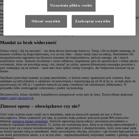
naszym zmaganiom przez dłuższą chwilę, ale zamiast pochwalić za prawidłowe przygotowanie auta do jazdy,
proponują mandat 300 złotych. Co poszło nie tak?
Ustawienia plików cookie
Niewielu kierowców, zwłaszcza starej daty, zdaje sobie sprawę z tego, że uruchomienie silnika na postoju jest
karalne. Zastosowanie ma tu przepis o powodowaniu uciążliwości związanych z emisją spalin lub hałasem.
Jeżeli znajdujemy się akurat pod blokiem mieszkalnym, a silnik naszego pojazdu został uruchomiony na dłużej
niż minutę, kwalifikujemy się pod wykroczenie. Dodatkową karę można otrzymać za oddalenie się od
Odrzuć wszystkie
Zaakceptuj wszystkie
uruchomionego auta. Warto pamiętać również o tym, że wbrew obiegowej opinii silnik pracujący na biegu
jałowym podczas bardzo niskiej temperatury jest bardziej podatny na uszkodzenia niż ten, który wprawił
samochód w ruch. Nie bez powodu w instrukcji obsługi wielu producentów znajdziemy zapis, że po
uruchomieniu pojazdu należy niezwłocznie rozpocząć jazdę.
Mandat za brak widoczność
Zobacz więcej i daj się zauważyć – oto złota dewiza zimowego kierowcy. Śnieg i lód na drodze oznaczają, że
znacznie wydłuża się droga hamowania, a co za tym idzie – mamy mniej czasu na reakcję. Dostrzeżenie lub
zasygnalizowanie zagrożenia ma kluczowe znaczenie dla bezpieczeństwa, zarówno naszego, jak i innych
uczestników ruchu. Sprawne oświetlenie i czyste reflektory, uzupełniony płyn do spryskiwaczy i dobrej jakości
wycieraczki, które nie powodują smug i nie „skaczą” po szybie, sprawna klimatyzacja osuszająca powietrze z
pary osadzającej się na szybach – nasze auto musi spełnić szereg wymogów, aby bezpiecznie poruszać się po
drodze.
Taryfikator przewiduje mandaty za jazdę samochodem, w którym mamy ograniczone pole widzenia. Kary
nakładane są indywidualnie w zależności od przewinienia i rozpoczynają się od 50 zł (m.in. za brak płynu do
spryskiwaczy) do 500 zł i 3 punktów karnych (za jazdę z brudnymi lub ośnieżonymi reflektorami). W
przypadku kilku niedociągnięć wykroczenia i punkty się kumulują.
Dla kierowców, którzy chcieliby kompleksowo przygotować swoje auto do zimy, Toyota oferuje atrakcyjne
pakiety usług serwisowych
.
Zimowe opony – obowiązkowe czy nie?
Choć wielu osobom może wydać się to absurdalne, jazda na zimowych oponach nie jest w Polsce
obowiązkowa. Dobra wiadomość jest taka, że pomimo braku podstaw prawnych ponad 80% kierowców
deklaruje
sezonową zmianę ogumienia
. Zimówki zapewniają lepszą trakcję i pewniejsze prowadzenie w
trudnych warunkach atmosferycznych. Ci, którzy nie wymieniają opon, robią to na własną odpowiedzialność i
muszą liczyć się z innymi konsekwencjami, takimi jak problemy z ubezpieczycielem, który może uznać jazdę
na letnich oponach zimą za zaniedbanie. Jeżeli spowodujemy stłuczkę, policjanci i sąd również będą patrzeć na
nas mniej przychylnym okiem, a co za tym idzie – najprawdopodobniej otrzymamy mandaty z górnego zakresu
taryfikatora.