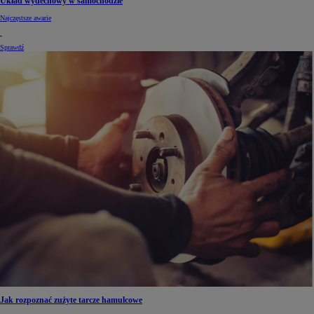
Układ wydechowy w samochodzie
Najczęstsze awarie
Sprawdź
Jak rozpoznać zużyte tarcze hamulcowe