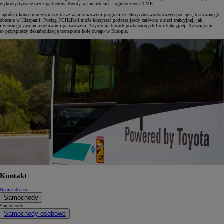
wykorzystywane przez partnerów Toyoty w ramach sieci logistycznych TME.
Japoński koncern uczestniczy także w pilotażowym programie elektryczno-wodorowego pociągu, testowanego
obecnie w Hiszpanii. Pociąg FCH2Rail może korzystać podczas jazdy zarówno z sieci trakcyjnej, jak
i własnego zasilania ogniwami paliwowymi Toyoty na trasach pozbawionych linii trakcyjnej. Rozwiązanie
to przyspieszy dekarbonizację transportu kolejowego w Europie.
Kontakt
Napisz do nas
Samochody
Samochody
Samochody osobowe