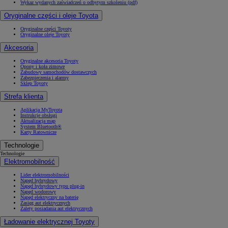
Wykaz wydanych zaświadczeń o odbytym szkoleniu (pdf)
Oryginalne części i oleje Toyota
Oryginalne części Toyoty
Oryginalne oleje Toyoty
Akcesoria
Oryginalne akcesoria Toyoty
Opony i koła zimowe
Zabudowy samochodów dostawczych
Zabezpieczenia i alarmy
Sklep Toyoty
Strefa klienta
Aplikacja MyToyota
Instrukcje obsługi
Aktualizacja map
System Bluetooth®
Karty Ratownicze
Technologie
Technologie
Elektromobilność
Lider elektromobilności
Napęd hybrydowy
Napęd hybrydowy typu plug-in
Napęd wodorowy
Napęd elektryczny na baterię
Zasięg aut elektrycznych
Zalety posiadania aut elektrycznych
Ładowanie elektrycznej Toyoty