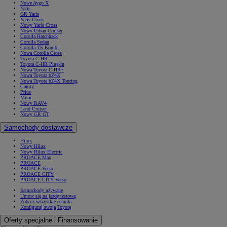
Nowe Aygo X
Yaris
GR Yaris
Yaris Cross
Nowy Yaris Cross
Nowy Urban Cruiser
Corolla Hatchback
Corolla Sedan
Corolla TS Kombi
Nowa Corolla Cross
Toyota C-HR
Toyota C-HR Plug-in
Nowa Toyota C-HR+
Nowa Toyota bZ4X
Nowa Toyota bZ4X Touring
Camry
Prius
Mirai
Nowy RAV4
Land Cruiser
Nowy GR GT
Samochody dostawcze
Hilux
Nowy Hilux
Nowy Hilux Electric
PROACE Max
PROACE
PROACE Verso
PROACE CITY
PROACE CITY Verso
Samochody używane
Umów się na jazdę testową
Zobacz wszystkie cenniki
Konfiguruj swoją Toyotę
Oferty specjalne i Finansowanie