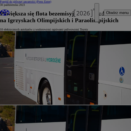
Przejdź do głównej zawartości
(Press Enter)
30 października 2023
Powiększa się flota bezemisyjnych pojazdów
Otwórz menu
na Igrzyskach Olimpijskich i Paraolimpijskich
10 elektrycznych autokarów z wodorowymi ogniwami paliwowymi Toyoty