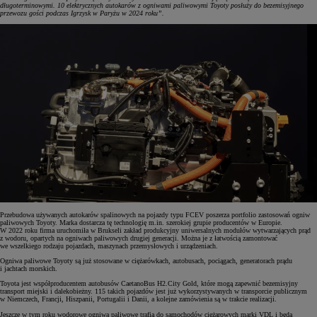
długoterminowymi. 10 elektrycznych autokarów z ogniwami paliwowymi Toyoty posłuży do bezemisyjnego
przewozu gości podczas Igrzysk w Paryżu w 2024 roku”.
Przebudowa używanych autokarów spalinowych na pojazdy typu FCEV poszerza portfolio zastosowań ogniw
paliwowych Toyoty. Marka dostarcza tę technologię m.in. szerokiej grupie producentów w Europie.
W 2022 roku firma uruchomiła w Brukseli zakład produkcyjny uniwersalnych modułów wytwarzających prąd
z wodoru, opartych na ogniwach paliwowych drugiej generacji. Można je z łatwością zamontować
we wszelkiego rodzaju pojazdach, maszynach przemysłowych i urządzeniach.
Ogniwa paliwowe Toyoty są już stosowane w ciężarówkach, autobusach, pociągach, generatorach prądu
i jachtach morskich.
Toyota jest współproducentem autobusów CaetanoBus H2.City Gold, które mogą zapewnić bezemisyjny
transport miejski i dalekobieżny. 115 takich pojazdów jest już wykorzystywanych w transporcie publicznym
w Niemczech, Francji, Hiszpanii, Portugalii i Danii, a kolejne zamówienia są w trakcie realizacji.
Jeszcze w tym roku wodorowe ogniwa paliwowe trafią do samochodów ciężarowych marki VDL i będą