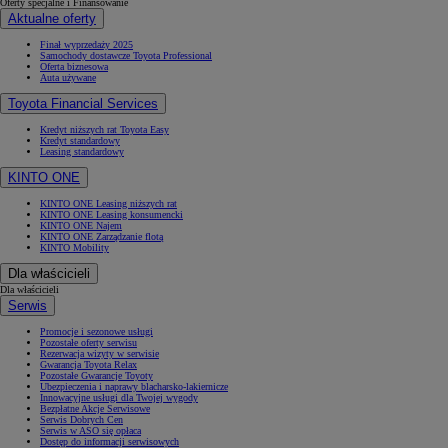
Oferty specjalne i Finansowanie
Aktualne oferty
Finał wyprzedaży 2025
Samochody dostawcze Toyota Professional
Oferta biznesowa
Auta używane
Toyota Financial Services
Kredyt niższych rat Toyota Easy
Kredyt standardowy
Leasing standardowy
KINTO ONE
KINTO ONE Leasing niższych rat
KINTO ONE Leasing konsumencki
KINTO ONE Najem
KINTO ONE Zarządzanie flotą
KINTO Mobility
Dla właścicieli
Dla właścicieli
Serwis
Promocje i sezonowe usługi
Pozostałe oferty serwisu
Rezerwacja wizyty w serwisie
Gwarancja Toyota Relax
Pozostałe Gwarancje Toyoty
Ubezpieczenia i naprawy blacharsko-lakiernicze
Innowacyjne usługi dla Twojej wygody
Bezpłatne Akcje Serwisowe
Serwis Dobrych Cen
Serwis w ASO się opłaca
Dostęp do informacji serwisowych