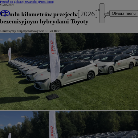
Przejdź do głównej zawartości
(Press Enter)
15-02-2023
1,5 mln kilometrów przejechanych w trybie
Otwórz menu
bezemisyjnym hybrydami Toyoty
4-miesięczny długodystansowy test ERGO Hestii