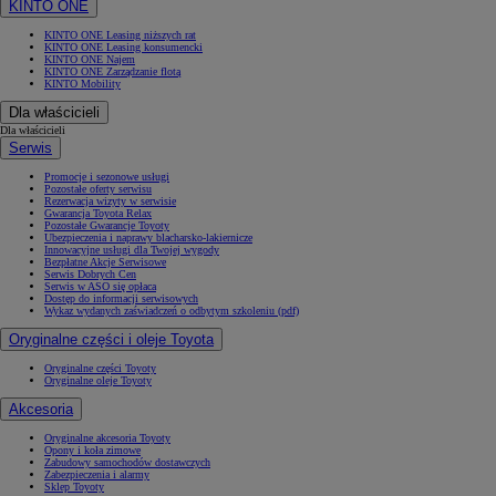
KINTO ONE
KINTO ONE Leasing niższych rat
KINTO ONE Leasing konsumencki
KINTO ONE Najem
KINTO ONE Zarządzanie flotą
KINTO Mobility
Dla właścicieli
Dla właścicieli
Serwis
Promocje i sezonowe usługi
Pozostałe oferty serwisu
Rezerwacja wizyty w serwisie
Gwarancja Toyota Relax
Pozostałe Gwarancje Toyoty
Ubezpieczenia i naprawy blacharsko-lakiernicze
Innowacyjne usługi dla Twojej wygody
Bezpłatne Akcje Serwisowe
Serwis Dobrych Cen
Serwis w ASO się opłaca
Dostęp do informacji serwisowych
Wykaz wydanych zaświadczeń o odbytym szkoleniu (pdf)
Oryginalne części i oleje Toyota
Oryginalne części Toyoty
Oryginalne oleje Toyoty
Akcesoria
Oryginalne akcesoria Toyoty
Opony i koła zimowe
Zabudowy samochodów dostawczych
Zabezpieczenia i alarmy
Sklep Toyoty