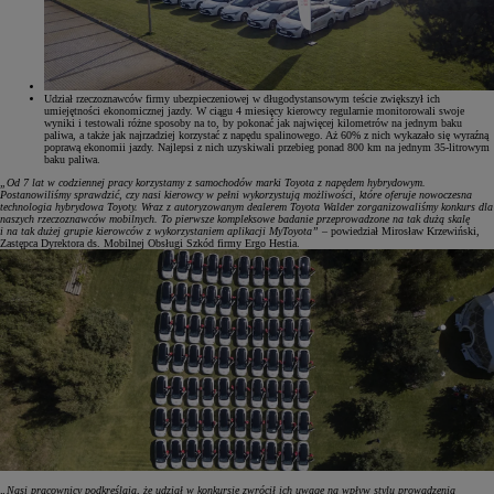
Udział rzeczoznawców firmy ubezpieczeniowej w długodystansowym teście zwiększył ich
umiejętności ekonomicznej jazdy. W ciągu 4 miesięcy kierowcy regularnie monitorowali swoje
wyniki i testowali różne sposoby na to, by pokonać jak najwięcej kilometrów na jednym baku
paliwa, a także jak najrzadziej korzystać z napędu spalinowego. Aż 60% z nich wykazało się wyraźną
poprawą ekonomii jazdy. Najlepsi z nich uzyskiwali przebieg ponad 800 km na jednym 35-litrowym
baku paliwa.
„Od 7 lat w codziennej pracy korzystamy z samochodów marki Toyota z napędem hybrydowym.
Postanowiliśmy sprawdzić, czy nasi kierowcy w pełni wykorzystują możliwości, które oferuje nowoczesna
technologia hybrydowa Toyoty. Wraz z autoryzowanym dealerem Toyota Walder zorganizowaliśmy konkurs dla
naszych rzeczoznawców mobilnych. To pierwsze kompleksowe badanie przeprowadzone na tak dużą skalę
i na tak dużej grupie kierowców z wykorzystaniem aplikacji MyToyota”
– powiedział Mirosław Krzewiński,
Zastępca Dyrektora ds. Mobilnej Obsługi Szkód firmy Ergo Hestia.
„Nasi pracownicy podkreślają, że udział w konkursie zwrócił ich uwagę na wpływ stylu prowadzenia