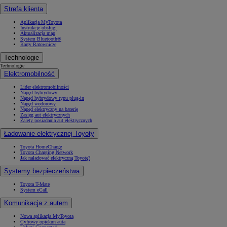
Strefa klienta
Aplikacja MyToyota
Instrukcje obsługi
Aktualizacja map
System Bluetooth®
Karty Ratownicze
Technologie
Technologie
Elektromobilność
Lider elektromobilności
Napęd hybrydowy
Napęd hybrydowy typu plug-in
Napęd wodorowy
Napęd elektryczny na baterię
Zasięg aut elektrycznych
Zalety posiadania aut elektrycznych
Ładowanie elektrycznej Toyoty
Toyota HomeCharge
Toyota Charging Network
Jak naładować elektryczną Toyotę?
Systemy bezpieczeństwa
Toyota T-Mate
System eCall
Komunikacja z autem
Nowa aplikacja MyToyota
Cyfrowy opiekun auta