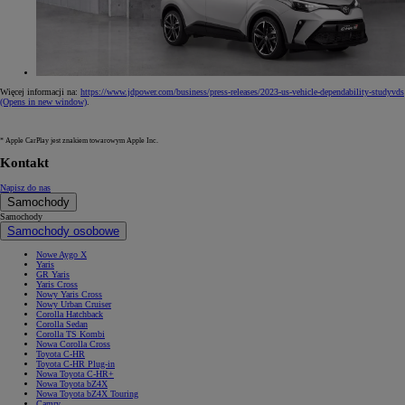
Więcej informacji na:
https://www.jdpower.com/business/press-releases/2023-us-vehicle-dependability-studyvds
(Opens in new window)
.
* Apple CarPlay jest znakiem towarowym Apple Inc.
Kontakt
Napisz do nas
Samochody
Samochody
Samochody osobowe
Nowe Aygo X
Yaris
GR Yaris
Yaris Cross
Nowy Yaris Cross
Nowy Urban Cruiser
Corolla Hatchback
Corolla Sedan
Corolla TS Kombi
Nowa Corolla Cross
Toyota C-HR
Toyota C-HR Plug-in
Nowa Toyota C-HR+
Nowa Toyota bZ4X
Nowa Toyota bZ4X Touring
Camry