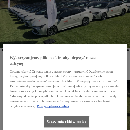
Towarzystwo ubezpieczeniowe
ERGO Hestia we współpracy z Grupą Walder, autoryzowanym dilerem
Toyoty i Lexusa, zorganizowała długodystansowy konkurs "ECO press! CO2 less". Przez 4 miesiące
pracownicy korzystający z hybrydowej floty firmy ubezpieczeniowej brali udział w konkursie
Wykorzystujemy pliki cookie, aby ulepszyć naszą
ekonomicznej jazdy, pokonując łącznie w trybie bezemisyjnym ponad 1,5 mln kilometrów.
witrynę
ERGO Hestia to towarzystwo ubezpieczeniowe, które od 7 lat opiera swoją flotę na hybrydowych
pojazdach Toyoty. Pierwszych 180 hybryd trafiło do mobilnych rzeczoznawców firmy już
Chcemy ułatwić Ci korzystanie z naszej strony i usprawnić świadczenie usług,
w 2016 roku. Teraz we współpracy z autoryzowanym dilerem Toyota Walder ERGO Hestia
zorganizowała długodystansowy konkurs "ECO press! CO2 less", w którym pracownicy mogli się
dlatego wykorzystujemy pliki cookie, które są umieszczane na Twoim
wykazać umiejętnościami ekologicznej jazdy.
komputerze, telefonie komórkowym lub tablecie. Pomagają one nam zrozumieć
Twoje potrzeby i ulepszać funkcjonalność naszej witryny. Są wykorzystywane do
dostarczania usług i narzędzi osób trzecich, a także służą do celów reklamowych.
Zalecamy akceptację wszystkich plików cookie. Jeżeli nie wyrażasz na to zgody,
możesz łatwo zmienić ich ustawienia. Szczegółowe informacje na ten temat
znajdziesz w naszej
Polityce plików cookie.
Ustawienia plików cookie