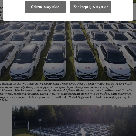
Odrzuć wszystkie
Zaakceptuj wszystkie
W konkursie wzięło udział 144 mobilnych rzeczoznawców. Przez 4 miesiące monitorowali oni parametry
hybrydowej jazdy przy pomocy aplikacji MyToyota na telefon. W tym czasie pokonali łącznie ponad 1,5 mln
kilometrów w trybie bezemisyjnym, co stanowiło średnio 62% całego czasu jazdy. Konkurs poprzedziło
zbieranie danych bazowych przez 6 miesięcy.
„Wspólna inicjatywa Towarzystwa Ubezpieczeniowego ERGO Hestia i Grupy Walder pozwoliła sprawdzić,
jaki dystans hybrydy Toyoty pokonują w bezemisyjnym trybie elektrycznym w codziennej jeździe.
144 uczestników konkursu przejechało łącznie ponad 1,5 mln kilometrów bez zużycia paliwa i emisji spalin.
Co więcej, rzeczoznawcy ERGO Hestia w swojej pracy poruszali się nie tylko po mieście, gdzie hybrydy są
wyjątkowo oszczędne, ale także poza nim”
– podkreślił Michał Saganowski, Dyrektor Zarządzający Toyota
Walder.