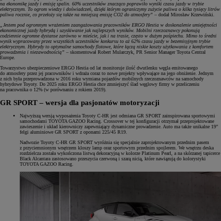
na ekonomikę jazdy i emisję spalin. 60% uczestników znacząco poprawiło wyniki czasu jazdy w trybie
elektrycznym. To ogrom wiedzy i doświadczeń, dzięki którym ograniczymy zużycie paliwa o kilka tysięcy litrów
paliwa rocznie, co przełoży się także na mniejszą emisję CO2 do atmosfery”
– dodał Mirosław Krzewiński.
„Jestem pod ogromnym wrażeniem zaangażowania pracowników ERGO Hestia w doskonalenie umiejętności
ekonomicznej jazdy hybrydą i uzyskiwanie jak najlepszych wyników. Mobilni rzeczoznawcy pokonują
codziennie ogromne dystanse zarówno w mieście, jak i na trasie, często w dużym pośpiechu. Mimo to średni
wynik wypracowany przez wszystkich uczestników konkursu to aż 62% czasu jazdy w bezemisyjnym trybie
elektrycznym. Hybrydy to optymalne samochody flotowe, które łączą niskie koszty użytkowania z komfortem
prowadzenia i niezawodnością”
– skomentował Robert Mularczyk, PR Senior Manager Toyota Central
Europe.
Towarzystwo ubezpieczeniowe ERGO Hestia od lat monitoruje ilość dwutlenku węgla emitowanego
do atmosfery przez jej pracowników i wdraża coraz to nowe projekty wpływające na jego obniżenie. Jednym
z nich była przeprowadzona w 2016 roku wymiana pojazdów mobilnych rzeczoznawców na samochody
hybrydowe Toyoty. Do 2025 roku ERGO Hestia chce zmniejszyć ślad węglowy firmy w przeliczeniu
na pracownika o 12% (w porównaniu z rokiem 2019).
GR SPORT – wersja dla pasjonatów motoryzacji
Najwyższą wersją wyposażenia Toyoty C-HR jest odmiana GR SPORT zainspirowana sportowymi
samochodami TOYOTA GAZOO Racing. Crossover w tej konfiguracji otrzymał przeprojektowane
zawieszenie i układ kierowniczy zapewniający dynamiczne prowadzenie. Auto ma także unikalne 19"
felgi aluminiowe GR SPORT z oponami 225/45 R19.
Nadwozie Toyoty C-HR GR SPORT wyróżnia się specjalnie zaprojektowanym przednim pasem
z przyciemnionym wnętrzem kloszy lamp oraz sportowym przednim spojlerem. We wnętrzu deska
rozdzielcza została wykończona listwą dekoracyjną w kolorze Platinum Pearl, a na skórzanej tapicerce
Black Alcantara zastosowano przeszycia czerwoną i szarą nicią, które nawiązują do kolorystyki
TOYOTA GAZOO Racing.