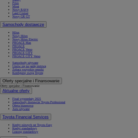
Prius
Mirai
Nowy RAV4
Land Cruiser
Nowy GR GT
Samochody dostawcze
Hilux
Nowy Hilux
Nowy Hilux Electric
PROACE Max
PROACE
PROACE Verso
PROACE CITY
PROACE CITY Verso
Samochody używane
Umów się na jazdę testową
Zobacz wszystkie cenniki
Konfiguruj swoją Toyotę
Oferty specjalne i Finansowanie
Oferty specjalne i Finansowanie
Aktualne oferty
Finał wyprzedaży 2025
Samochody dostawcze Toyota Professional
Oferta biznesowa
Auta używane
Toyota Financial Services
Kredyt niższych rat Toyota Easy
Kredyt standardowy
Leasing standardowy