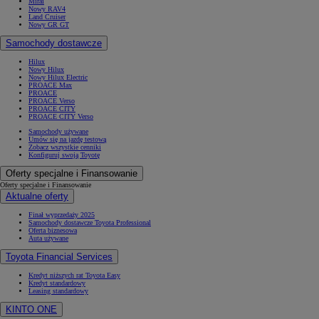
Mirai
Nowy RAV4
Land Cruiser
Nowy GR GT
Samochody dostawcze
Hilux
Nowy Hilux
Nowy Hilux Electric
PROACE Max
PROACE
PROACE Verso
PROACE CITY
PROACE CITY Verso
Samochody używane
Umów się na jazdę testową
Zobacz wszystkie cenniki
Konfiguruj swoją Toyotę
Oferty specjalne i Finansowanie
Oferty specjalne i Finansowanie
Aktualne oferty
Finał wyprzedaży 2025
Samochody dostawcze Toyota Professional
Oferta biznesowa
Auta używane
Toyota Financial Services
Kredyt niższych rat Toyota Easy
Kredyt standardowy
Leasing standardowy
KINTO ONE