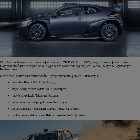
W hrabstwie Sussex w tym roku pojawi się także GR DKR Hilux EVO, który zaprezentuje swoją moc
i wytrzymałość jako maszyna rywalizująca w czołówce wymagającej serii W2RC, w tym w legendarnym
Rajdzie Dakar.
Możliwości sportowych samochodów Toyoty zaprezentują czołowi kierowcy TGR:
aktualny lider WRC Elfyn Evans,
najmłodszy mistrz świata Kalle Rovanperä,
japońska gwiazda Takamoto Katsuta,
reprezentant młodego pokolenia Sami Pajari,
rajdowe legendy Jari-Matti Latvala i Juha Kankkunen,
za kierownicą dakarowego Hiluxa zasiądzie Seth Quintero.