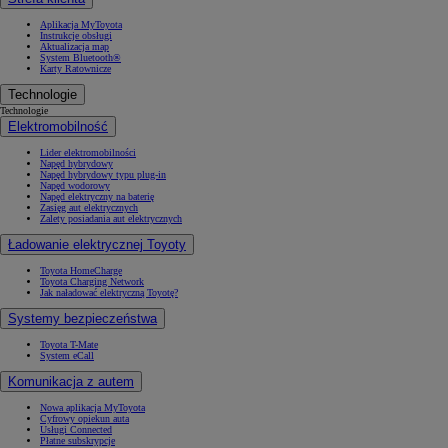
Aplikacja MyToyota
Instrukcje obsługi
Aktualizacja map
System Bluetooth®
Karty Ratownicze
Technologie
Technologie
Elektromobilność
Lider elektromobilności
Napęd hybrydowy
Napęd hybrydowy typu plug-in
Napęd wodorowy
Napęd elektryczny na baterię
Zasięg aut elektrycznych
Zalety posiadania aut elektrycznych
Ładowanie elektrycznej Toyoty
Toyota HomeCharge
Toyota Charging Network
Jak naładować elektryczną Toyotę?
Systemy bezpieczeństwa
Toyota T-Mate
System eCall
Komunikacja z autem
Nowa aplikacja MyToyota
Cyfrowy opiekun auta
Usługi Connected
Płatne subskrypcje