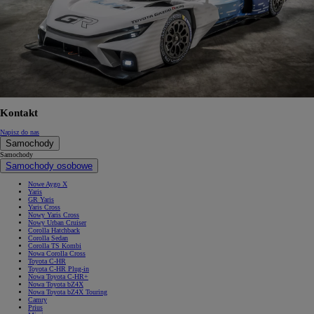
Kontakt
Napisz do nas
Samochody
Samochody
Samochody osobowe
Nowe Aygo X
Yaris
GR Yaris
Yaris Cross
Nowy Yaris Cross
Nowy Urban Cruiser
Corolla Hatchback
Corolla Sedan
Corolla TS Kombi
Nowa Corolla Cross
Toyota C-HR
Toyota C-HR Plug-in
Nowa Toyota C-HR+
Nowa Toyota bZ4X
Nowa Toyota bZ4X Touring
Camry
Prius