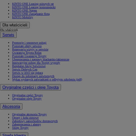
KINTO ONE Leasing niższych rat
KINTO ONE Leasing konsumencki
KINTO ONE Najem
KINTO ONE Zarządzanie flotą
KINTO Mobility
Dla właścicieli
Dla właścicieli
Serwis
Promocje i sezonowe usługi
Pozostałe oferty serwisu
Rezerwacja wizyty w serwisie
Gwarancja Toyota Relax
Pozostałe Gwarancje Toyoty
Ubezpieczenia i naprawy blacharsko-lakiernicze
Innowacyjne usługi dla Twojej wygody
Bezpłatne Akcje Serwisowe
Serwis Dobrych Cen
Serwis w ASO się opłaca
Dostęp do informacji serwisowych
Wykaz wydanych zaświadczeń o odbytym szkoleniu (pdf)
Oryginalne części i oleje Toyota
Oryginalne części Toyoty
Oryginalne oleje Toyoty
Akcesoria
Oryginalne akcesoria Toyoty
Opony i koła zimowe
Zabudowy samochodów dostawczych
Zabezpieczenia i alarmy
Sklep Toyoty
Strefa klienta