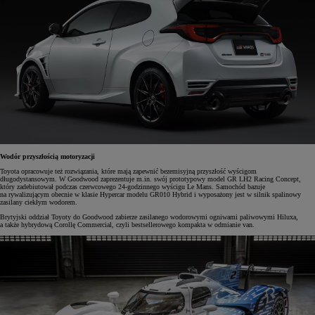
Wodór przyszłością motoryzacji
Toyota opracowuje też rozwiązania, które mają zapewnić bezemisyjną przyszłość wyścigom
długodystansowym. W Goodwood zaprezentuje m.in. swój prototypowy model GR LH2 Racing Concept,
który zadebiutował podczas czerwcowego 24-godzinnego wyścigu Le Mans. Samochód bazuje
na rywalizującym obecnie w klasie Hypercar modelu GR010 Hybrid i wyposażony jest w silnik spalinowy
zasilany ciekłym wodorem.
Brytyjski oddział Toyoty do Goodwood zabierze zasilanego wodorowymi ogniwami paliwowymi Hiluxa,
a także hybrydową Corollę Commercial, czyli bestsellerowego kompakta w odmianie van.