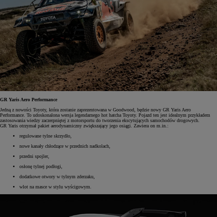
GR Yaris Aero Performance
Jedną z nowości Toyoty, która zostanie zaprezentowana w Goodwood, będzie nowy GR Yaris Aero
Performance. To udoskonalona wersja legendarnego hot hatcha Toyoty. Pojazd ten jest idealnym przykładem
zastosowania wiedzy zaczerpniętej z motorsportu do tworzenia ekscytujących samochodów drogowych.
GR Yaris otrzymał pakiet aerodynamiczny zwiększający jego osiągi. Zawiera on m.in.:
regulowane tylne skrzydło,
nowe kanały chłodzące w przednich nadkolach,
przedni spojler,
osłonę tylnej podłogi,
dodatkowe otwory w tylnym zderzaku,
wlot na masce w stylu wyścigowym.