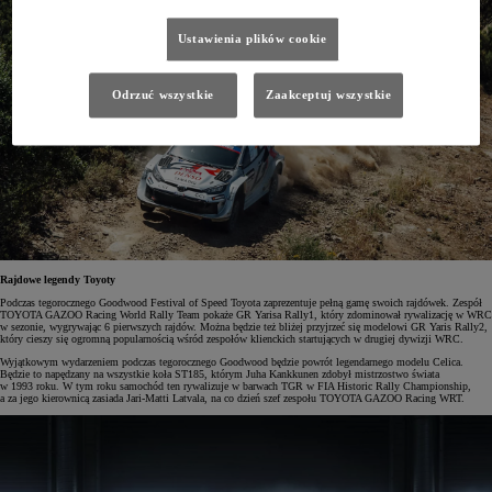
Ustawienia plików cookie
Odrzuć wszystkie
Zaakceptuj wszystkie
Rajdowe legendy Toyoty
Podczas tegorocznego Goodwood Festival of Speed Toyota zaprezentuje pełną gamę swoich rajdówek. Zespół
TOYOTA GAZOO Racing World Rally Team pokaże GR Yarisa Rally1, który zdominował rywalizację w WRC
w sezonie, wygrywając 6 pierwszych rajdów. Można będzie też bliżej przyjrzeć się modelowi GR Yaris Rally2,
który cieszy się ogromną popularnością wśród zespołów klienckich startujących w drugiej dywizji WRC.
Wyjątkowym wydarzeniem podczas tegorocznego Goodwood będzie powrót legendarnego modelu Celica.
Będzie to napędzany na wszystkie koła ST185, którym Juha Kankkunen zdobył mistrzostwo świata
w 1993 roku. W tym roku samochód ten rywalizuje w barwach TGR w FIA Historic Rally Championship,
a za jego kierownicą zasiada Jari-Matti Latvala, na co dzień szef zespołu TOYOTA GAZOO Racing WRT.