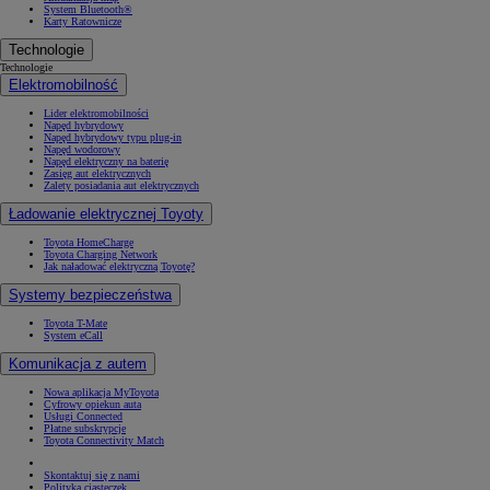
System Bluetooth®
Karty Ratownicze
Technologie
Technologie
Elektromobilność
Lider elektromobilności
Napęd hybrydowy
Napęd hybrydowy typu plug-in
Napęd wodorowy
Napęd elektryczny na baterię
Zasięg aut elektrycznych
Zalety posiadania aut elektrycznych
Ładowanie elektrycznej Toyoty
Toyota HomeCharge
Toyota Charging Network
Jak naładować elektryczną Toyotę?
Systemy bezpieczeństwa
Toyota T-Mate
System eCall
Komunikacja z autem
Nowa aplikacja MyToyota
Cyfrowy opiekun auta
Usługi Connected
Płatne subskrypcje
Toyota Connectivity Match
Skontaktuj się z nami
Polityka ciasteczek