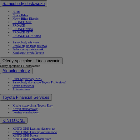
Samochody dostawcze
Hilux
Nowy Hilux
Nowy Hilux Electric
PROACE Max
PROACE
PROACE Verso
PROACE CITY
PROACE CITY Verso
Samochody używane
Umów się na jazdę testową
Zobacz wszystkie cenniki
Konfiguruj swoją Toyotę
Oferty specjalne i Finansowanie
Oferty specjalne i Finansowanie
Aktualne oferty
Finał wyprzedaży 2025
Samochody dostawcze Toyota Professional
Oferta biznesowa
Auta używane
Toyota Financial Services
Kredyt niższych rat Toyota Easy
Kredyt standardowy
Leasing standardowy
KINTO ONE
KINTO ONE Leasing niższych rat
KINTO ONE Leasing konsumencki
KINTO ONE Najem
KINTO ONE Zarządzanie flotą