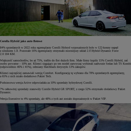
Corolla Hybrid jako auto flotowe
84% sprzedanych w 2022 roku egzemplarzy Corolli Hybryd wyposażonych było w 122-konny napęd
z silnikiem 1.8. Pozostałe 16% egzemplarzy otrzymało mocniejszy układ 2.0 Hybrid Dynamic Force
2.0 184 KM.
Większość samochodów, bo aż 75%, trafiło do flot dużych firm. Małe firmy kupiły 15% Corolli Hybrid, zaś
osoby prywatne – 10% aut. Klienci sięgający po ten model zazwyczaj wybierali nadwozie Sedan lub TS Kombi
(odpowiednio 46% i 41%), odmiany Hatchback dotyczyło 13% zakupów.
Klienci najczęściej zamawiali wersję Comfort. Konfigurację tę wybrano dla 78% sprzedanych egzemplarzy,
a 65% z nich miało dodatkowo Pakiet Tech.
Podstawowa wersja Active odpowiadała za 10% sprzedaży hybrydowej Corolli.
7% całkowitej sprzedaży stanowiły Corolle Hybrid GR SPORT, z czego 52% otrzymało dodatkowy Pakiet
Dynamic.
Wersja Executive to 4% sprzedaży, ale 48% z tych aut zostało doposażonych w Pakiet VIP.