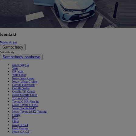
Kontakt
Napisz do nas
Samochody
Samochody
Samochody osobowe
Nowe Aygo X
Yaris
GR Yaris
Yaris Cross
Nowy Yaris Cross
Nowy Urban Cruiser
Corolla Hatchback
Corolla Sedan
Corolla TS Kombi
Nowa Corolla Cross
Toyota C-HR
Toyota C-HR Plug-in
Nowa Toyota C-HR+
Nowa Toyota bZ4X
Nowa Toyota bZ4X Touring
Camry
Prius
Mirai
Nowy RAV4
Land Cruiser
Nowy GR GT