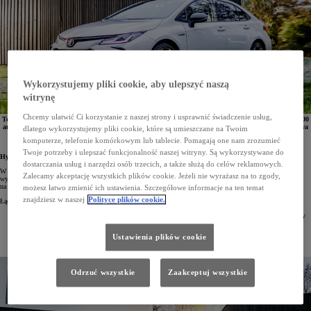
Wykorzystujemy pliki cookie, aby ulepszyć naszą
witrynę
Chcemy ułatwić Ci korzystanie z naszej strony i usprawnić świadczenie usług,
Toyota Corolla Hybrid jako pierwszy hybrydowy model marki osiągnął łączną sprzedaż ponad 50 000
aut. Od chwili pojawienia się na rynku Corolla jest najpopularniejszą hybrydą Toyoty w Polsce. Dwa
dlatego wykorzystujemy pliki cookie, które są umieszczane na Twoim
napędy hybrydowe o mocy 122 KM i 184 KM stanowiły w 2022 roku 59% całkowitej sprzedaży
komputerze, telefonie komórkowym lub tablecie. Pomagają one nam zrozumieć
modelu.
Twoje potrzeby i ulepszać funkcjonalność naszej witryny. Są wykorzystywane do
Hybrydowa Corolla z rekordem sprzedaży
dostarczania usług i narzędzi osób trzecich, a także służą do celów reklamowych.
W Polsce sprzedano już ponad 50 000 Corolli Hybrid. Jest to pierwszy hybrydowy model Toyoty z takim
Zalecamy akceptację wszystkich plików cookie. Jeżeli nie wyrażasz na to zgody,
wynikiem. Od początku obecności na polskim rynku, czyli od 2019 roku, Corolla zajmuje pierwsze miejsce
na liście najlepiej sprzedających się hybryd marki.
możesz łatwo zmienić ich ustawienia. Szczegółowe informacje na ten temat
znajdziesz w naszej
Polityce plików cookie.
Łączna liczba egzemplarzy sprzedanych do końca grudnia 2022 roku wyniosła 50 445 aut:
2019 rok – salony Toyoty opuściło 10 829 hybrydowych Corolli – po raz pierwszy hybryda Toyoty
uzyskała roczny wynik powyżej 10 000 egz,
2020 rok – klienci Toyoty kupili 10 433 hybrydowe Corolle,
Ustawienia plików cookie
2021 rok – padł rekord – sprzedaż wyniosła 16 925 aut,
2022 rok – Corolla Hybrid trafiła do klientów w liczbie 12 258 egz.
Odrzuć wszystkie
Zaakceptuj wszystkie