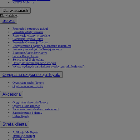
KINTO Mobility
Dla właścicieli
Dla właścicieli
Serwis
Promocje i sezonowe usługi
Pozostałe oferty serwisu
Rezerwacja wizyty w serwisie
Gwarancja Toyota Relax
Pozostałe Gwarancje Toyoty
Ubezpieczenia i naprawy blacharsko-lakiernicze
Innowacyjne usługi dla Twojej wygody
Bezpłatne Akcje Serwisowe
Serwis Dobrych Cen
Serwis w ASO się opłaca
Dostęp do informacji serwisowych
Wykaz wydanych zaświadczeń o odbytym szkoleniu (pdf)
Oryginalne części i oleje Toyota
Oryginalne części Toyoty
Oryginalne oleje Toyoty
Akcesoria
Oryginalne akcesoria Toyoty
Opony i koła zimowe
Zabudowy samochodów dostawczych
Zabezpieczenia i alarmy
Sklep Toyoty
Strefa klienta
Aplikacja MyToyota
Instrukcje obsługi
Aktualizacja map