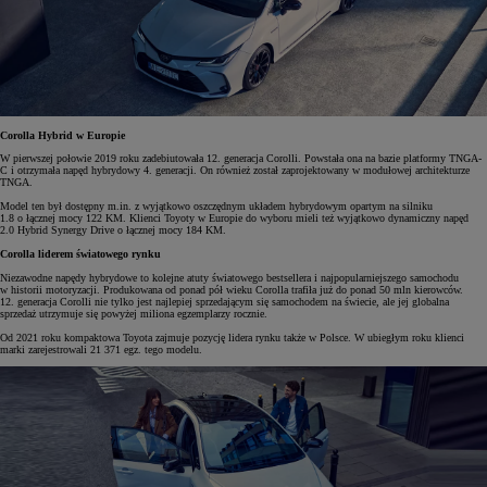
Corolla Hybrid w Europie
W pierwszej połowie 2019 roku zadebiutowała 12. generacja Corolli. Powstała ona na bazie platformy TNGA-
C i otrzymała napęd hybrydowy 4. generacji. On również został zaprojektowany w modułowej architekturze
TNGA.
Model ten był dostępny m.in. z wyjątkowo oszczędnym układem hybrydowym opartym na silniku
1.8 o łącznej mocy 122 KM. Klienci Toyoty w Europie do wyboru mieli też wyjątkowo dynamiczny napęd
2.0 Hybrid Synergy Drive o łącznej mocy 184 KM.
Corolla liderem światowego rynku
Niezawodne napędy hybrydowe to kolejne atuty światowego bestsellera i najpopularniejszego samochodu
w historii motoryzacji. Produkowana od ponad pół wieku Corolla trafiła już do ponad 50 mln kierowców.
12. generacja Corolli nie tylko jest najlepiej sprzedającym się samochodem na świecie, ale jej globalna
sprzedaż utrzymuje się powyżej miliona egzemplarzy rocznie.
Od 2021 roku kompaktowa Toyota zajmuje pozycję lidera rynku także w Polsce. W ubiegłym roku klienci
marki zarejestrowali 21 371 egz. tego modelu.