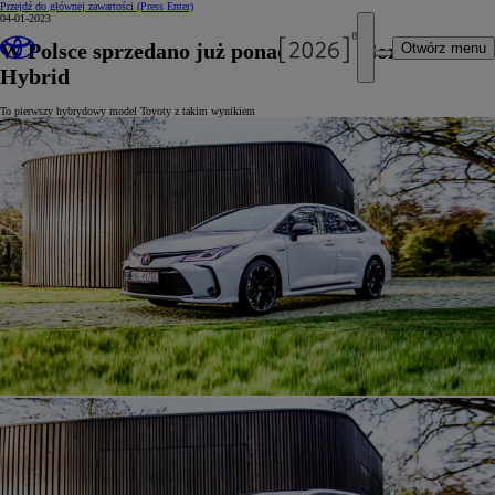
Przejdź do głównej zawartości
(Press Enter)
04-01-2023
W Polsce sprzedano już ponad 50 000 Corolli
Otwórz menu
Hybrid
To pierwszy hybrydowy model Toyoty z takim wynikiem