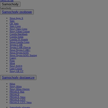
Napisz do nas
Samochody
Samochody
Samochody osobowe
Nowe Aygo X
Yaris
GR Yaris
Yaris Cross
Nowy Yaris Cross
Nowy Urban Cruiser
Corolla Hatchback
Corolla Sedan
Corolla TS Kombi
Nowa Corolla Cross
Toyota C-HR
Toyota C-HR Plug-in
Nowa Toyota C-HR+
Nowa Toyota bZ4X
Nowa Toyota bZ4X Touring
Camry
Prius
Mirai
Nowy RAV4
Land Cruiser
Nowy GR GT
Samochody dostawcze
Hilux
Nowy Hilux
Nowy Hilux Electric
PROACE Max
PROACE
PROACE Verso
PROACE CITY
PROACE CITY Verso
Samochody używane