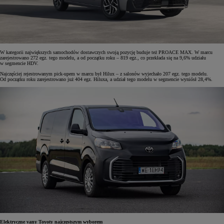
W kategorii największych samochodów dostawczych swoją pozycję buduje też PROACE MAX. W marcu
zarejestrowano 272 egz. tego modelu, a od początku roku – 819 egz., co przekłada się na 9,6% udziału
w segmencie HDV.
Najczęściej rejestrowanym pick-upem w marcu był Hilux – z salonów wyjechało 207 egz. tego modelu.
Od początku roku zarejestrowano już 404 egz. Hiluxa, a udział tego modelu w segmencie wyniósł 28,4%.
Elektryczne vany Toyoty najczęstszym wyborem