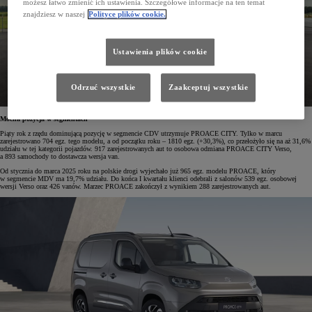
możesz łatwo zmienić ich ustawienia. Szczegółowe informacje na ten temat
znajdziesz w naszej
Polityce plików cookie.
Ustawienia plików cookie
Odrzuć wszystkie
Zaakceptuj wszystkie
Mocna pozycja w segmentach
Piąty rok z rzędu dominującą pozycję w segmencie CDV utrzymuje PROACE CITY. Tylko w marcu
zarejestrowano 704 egz. tego modelu, a od początku roku – 1810 egz. (+30,3%), co przełożyło się na aż 31,6%
udziału w tej kategorii pojazdów. 917 zarejestrowanych aut to osobowa odmiana PROACE CITY Verso,
a 893 samochody to dostawcza wersja van.
Od stycznia do marca 2025 roku na polskie drogi wyjechało już 965 egz. modelu PROACE, który
w segmencie MDV ma 19,7% udziału. Do końca I kwartału klienci odebrali z salonów 539 egz. osobowej
wersji Verso oraz 426 vanów. Marzec PROACE zakończył z wynikiem 288 zarejestrowanych aut.