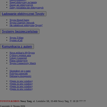
Napęd elektryczny na baterię
Zasięg aut elektrycznych
Zalety posiadania aut elektrycznych
Ładowanie elektrycznej Toyoty
Toyota HomeCharge
Toyota Charging Network
Jak naładować elektryczną Toyotę?
Systemy bezpieczeństwa
Toyota T-Mate
System eCall
Komunikacja z autem
Nowa aplikacja MyToyota
Cyfrowy opiekun auta
Usługi Connected
Płatne subskrypcje
Toyota Connectivity Match
Skontaktuj się z nami
Polityka ciasteczek
Deklaracja dostępności
(Opens in new window)
(Opens in new window)
(Opens in new window)
(Opens in new window)
TOYOTA KOBOS
Nowy Targ
, ul. Lotników 5B, 33-400 Nowy Targ, T: 18 20 777 77
Copyright © Toyota 2026