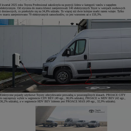
I kwartał 2025 roku Toyota Professional zakończyła na pozycji lidera w kategorii vanów z napędem
elektrycznym. Od stycznia do marca klienci zarejestrowali 140 elektrycznych Toyot w wersjach osobowych
i dostawczych, co przełożyło się na 34,8% udziału. To więcej niż dwie kolejne marki razem wzięte. Tylko
w marcu zarejestrowano 70 elektrycznych samochodów, co jest wzrostem aż o 159,3%.
Elektryczne pojazdy użytkowe Toyoty zdecydowanie prowadzą w poszczególnych klasach. PROACE CITY
to najczęstszy wybór w segmencie CDV BEV (49 egz., 38,6% udziału), PROACE w MDV BEV (42 egz.,
36,2% udziału), a w segmencie HDV BEV liderem jest PROACE MAX (49 egz., 32,9% udziału).