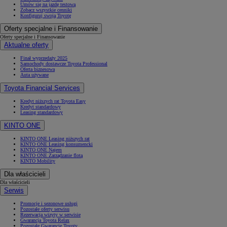
Umów się na jazdę testową
Zobacz wszystkie cenniki
Konfiguruj swoją Toyotę
Oferty specjalne i Finansowanie
Oferty specjalne i Finansowanie
Aktualne oferty
Finał wyprzedaży 2025
Samochody dostawcze Toyota Professional
Oferta biznesowa
Auta używane
Toyota Financial Services
Kredyt niższych rat Toyota Easy
Kredyt standardowy
Leasing standardowy
KINTO ONE
KINTO ONE Leasing niższych rat
KINTO ONE Leasing konsumencki
KINTO ONE Najem
KINTO ONE Zarządzanie flotą
KINTO Mobility
Dla właścicieli
Dla właścicieli
Serwis
Promocje i sezonowe usługi
Pozostałe oferty serwisu
Rezerwacja wizyty w serwisie
Gwarancja Toyota Relax
Pozostałe Gwarancje Toyoty