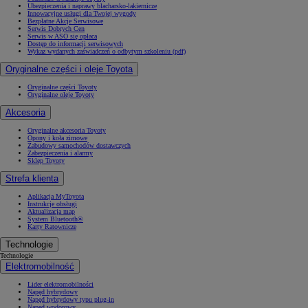
Ubezpieczenia i naprawy blacharsko-lakiernicze
Innowacyjne usługi dla Twojej wygody
Bezpłatne Akcje Serwisowe
Serwis Dobrych Cen
Serwis w ASO się opłaca
Dostęp do informacji serwisowych
Wykaz wydanych zaświadczeń o odbytym szkoleniu (pdf)
Oryginalne części i oleje Toyota
Oryginalne części Toyoty
Oryginalne oleje Toyoty
Akcesoria
Oryginalne akcesoria Toyoty
Opony i koła zimowe
Zabudowy samochodów dostawczych
Zabezpieczenia i alarmy
Sklep Toyoty
Strefa klienta
Aplikacja MyToyota
Instrukcje obsługi
Aktualizacja map
System Bluetooth®
Karty Ratownicze
Technologie
Technologie
Elektromobilność
Lider elektromobilności
Napęd hybrydowy
Napęd hybrydowy typu plug-in
Napęd wodorowy