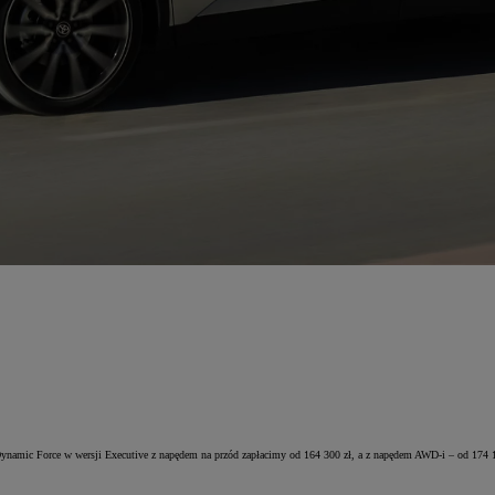
Dynamic Force w wersji Executive z napędem na przód zapłacimy od 164 300 zł, a z napędem AWD-i – od 174 1