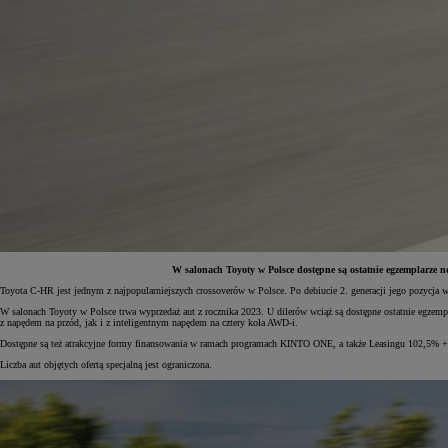
W salonach Toyoty w Polsce dostępne są ostatnie egzemplarze
Toyota C-HR jest jednym z najpopularniejszych crossoverów w Polsce. Po debiucie 2. generacji jego pozycja w
Od
81 900 zł
W salonach Toyoty w Polsce trwa wyprzedaż aut z rocznika 2023. U dilerów wciąż są dostępne ostatnie egzemp
z napędem na przód, jak i z inteligentnym napędem na cztery koła AWD-i.
Yaris Cross
Dostępne są też atrakcyjne formy finansowania w ramach programach KINTO ONE, a także Leasingu 102,5% + 
HYBRID
Liczba aut objętych ofertą specjalną jest ograniczona.