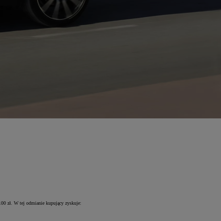
00 zł. W tej odmianie kupujący zyskuje: