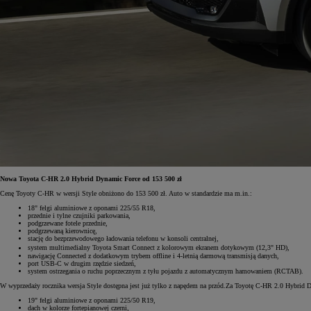
Nowa Toyota C-HR 2.0 Hybrid Dynamic Force od 153 500 zł
Cenę Toyoty C-HR w wersji Style obniżono do 153 500 zł. Auto w standardzie ma m.in.:
18" felgi aluminiowe z oponami 225/55 R18,
przednie i tylne czujniki parkowania,
podgrzewane fotele przednie,
podgrzewaną kierownicę,
stację do bezprzewodowego ładowania telefonu w konsoli centralnej,
system multimedialny Toyota Smart Connect
z kolorowym ekranem dotykowym (12,3" HD),
nawigację Connected z dodatkowym trybem offline i 4-letnią darmową transmisją danych,
port USB-C w drugim rzędzie siedzeń,
system ostrzegania o ruchu poprzecznym z tyłu pojazdu z automatycznym hamowaniem (RCTAB).
W wyprzedaży rocznika wersja Style dostępna jest już tylko z napędem na przód.Za Toyotę C-HR 2.0 Hybrid 
19" felgi aluminiowe z oponami 225/50 R19,
dach w kolorze fortepianowej czerni,