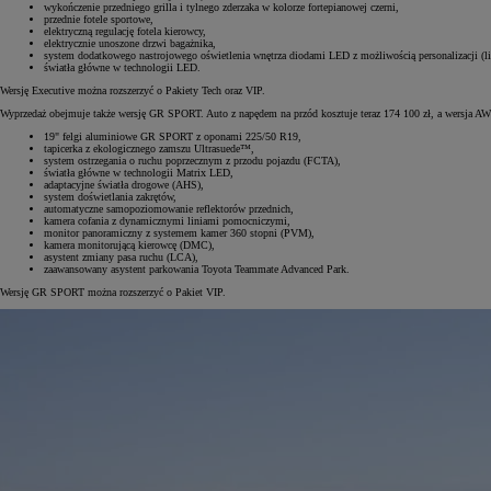
wykończenie przedniego grilla i tylnego zderzaka w kolorze fortepianowej czerni,
przednie fotele sportowe,
elektryczną regulację fotela kierowcy,
elektrycznie unoszone drzwi bagażnika,
system dodatkowego nastrojowego oświetlenia wnętrza diodami LED z możliwością personalizacji (l
światła główne w technologii LED.
Wersję Executive można rozszerzyć o Pakiety Tech oraz VIP.
Wyprzedaż obejmuje także wersję GR SPORT. Auto z napędem na przód kosztuje teraz 174 100 zł, a wersja AW
19" felgi aluminiowe GR SPORT z oponami 225/50 R19,
tapicerka z ekologicznego zamszu Ultrasuede™,
system ostrzegania o ruchu poprzecznym z przodu pojazdu (FCTA),
światła główne w technologii Matrix LED,
adaptacyjne światła drogowe (AHS),
system doświetlania zakrętów,
automatyczne samopoziomowanie reflektorów przednich,
kamera cofania z dynamicznymi liniami pomocniczymi,
monitor panoramiczny z systemem kamer 360 stopni (PVM),
kamera monitorującą kierowcę (DMC),
asystent zmiany pasa ruchu (LCA),
zaawansowany asystent parkowania Toyota Teammate Advanced Park.
Wersję GR SPORT można rozszerzyć o Pakiet VIP.