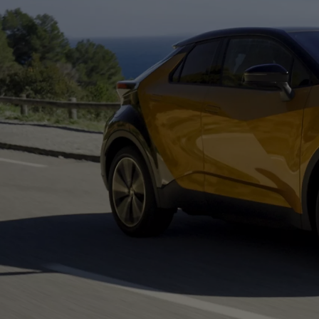
Od
105 300 zł
Corolla Hatchback
HYBRID