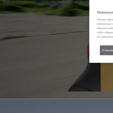
Galeria
Wykorzystu
Chcemy ułatwi
umieszczane 
ulepszać funk
celów reklamo
ich ustawieni
Ustawie