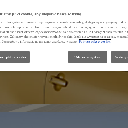
jemy pliki cookie, aby ulepszyć naszą witrynę
ć Ci korzystanie z naszej strony i usprawnić świadczenie usług, dlatego wykorzystujemy pliki co
na Twoim komputerze, telefonie komórkowym lub tablecie. Pomagają one nam zrozumieć Twoje 
cjonalność naszej witryny. Są wykorzystywane do dostarczania usług i narzędzi osób trzecich, a 
wych. Zalecamy akceptację wszystkich plików cookie. Jeżeli nie wyrażasz na to zgody, możesz 
a. Szczegółowe informacje na ten temat znajdziesz w naszej
Polityce plików cookie.
nia plików cookie
Odrzuć wszystkie
Zaakcept