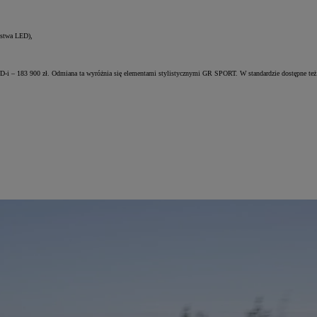
istwa LED),
D-i – 183 900 zł. Odmiana ta wyróżnia się elementami stylistycznymi GR SPORT. W standardzie dostępne też 