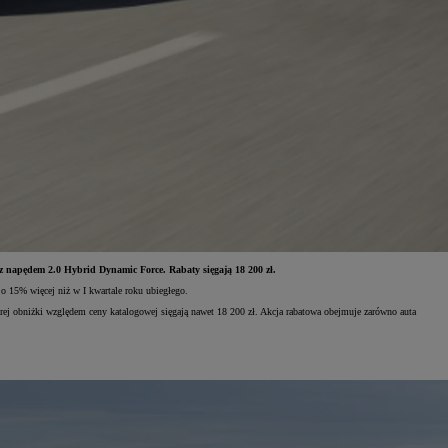
 napędem 2.0 Hybrid Dynamic Force. Rabaty sięgają 18 200 zł.
o 15% więcej niż w I kwartale roku ubiegłego.
rej obniżki względem ceny katalogowej sięgają nawet 18 200 zł. Akcja rabatowa obejmuje zarówno auta