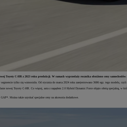
 nowej Toyoty C-HR z 2023 roku produkcji. W ramach wyprzedaży rocznika obniżono ceny samochodów z
 segmencie tylko się wzmocniła. Od stycznia do marca 2024 roku zarejestrowano 3686 egz. tego modelu, czyli 
larze nowej Toyoty C-HR. Co więcej, auta z napędem 2.0 Hybrid Dynamic Force objęto ofertą specjalną, w któ
GAP*. Można także uzyskać specjalne ceny na akcesoria dodatkowe.