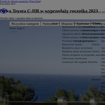
Przejdź do głównej zawartości
(Press Enter)
8 kwietnia 2024
Nowa Toyota C-HR w wyprzedaży rocznika 2023
Nowe samochody
Samochody używane
Serwis i akcesoria
Oferty specjalne
TOYOTA KO
Wysokie rabaty i specjalna oferta na akcesoria
Serwis
Sprawdź aktualne oferty
O firmie
Wszystkie kategorie
Hybrydowe
Miejskie
Sportowe
Elektryc
Rezerwacja wizyty w serwisie
Aktualne promocje
O 
Nowe Aygo X
Oferta serwisu mechanicznego
Samochody dostawcz
Pr
HYBRID
Specjalna oferta dla aut po gwarancj
Oferta biznesowa
Kar
Oferta serwisu blacharsko-lakiernicz
Auta używane
Nas
Promocje i usługi sezonowe
Rok potęgi 8 premier
Za
Gwarancje Toyoty
Oferta
Bezpłatne akcje serwisowe
Sa
Globalna akcja serwisowa Takata
Ofe
Pomoc drogowa w przypadku awarii lub
Sa
Informacje techniczne
Sa
Innowacje dla wygody Klientów
Ub
Fi
Se
Ser
Czę
Kontakt
Inf
Re
Dz
Dz
Fin
Dzi
Dzi