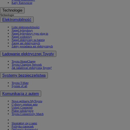
Karty Ratownicze
Technologie
Technologie
Elektromobilność
Lider elektromobilności
Napęd hybrydowy
Napęd hybrydowy typu plug-in
Napęd wodorowy
Napęd elektryczny na baterię
Zasięg aut elektrycznych
Zalety posiadania aut elektrycznych
Ładowanie elektrycznej Toyoty
Toyota HomeCharge
Toyota Charging Network
Jak naładować elektryczną Toyotę?
Systemy bezpieczeństwa
Toyota T-Mate
System eCall
Komunikacja z autem
Nowa aplikacja MyToyota
Cyfrowy opiekun auta
Usługi Connected
Płatne subskrypcje
Toyota Connectivity Match
Skontaktuj się z nami
Polityka ciasteczek
Deklaracja dostępności