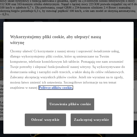
nowy układ hybrydowy z funkcją ładowania z gniazdka, oparty na 2,0-litrowym silniku benzynowym o mocy
152 KM oraz 163-konnym silniku elektrycznym. Napęd o łącznej mocy 223 KM pozwala rozpędzić się od 0 do
100 km/h w zaledwie 6,7 s. Dla porównania, coupé GR86 z 234-konnym silnikiem 2.4 Boxer i manualną
skrzynią biegów potrzebuje 6,3 s, by rozwinąć prędkość 100 km/h, a ten sam model ze skrzynią automatyczną
– 6,9 s.
Wykorzystujemy pliki cookie, aby ulepszyć naszą
witrynę
Chcemy ułatwić Ci korzystanie z naszej strony i usprawnić świadczenie usług,
dlatego wykorzystujemy pliki cookie, które są umieszczane na Twoim
komputerze, telefonie komórkowym lub tablecie. Pomagają one nam zrozumieć
Twoje potrzeby i ulepszać funkcjonalność naszej witryny. Są wykorzystywane do
dostarczania usług i narzędzi osób trzecich, a także służą do celów reklamowych.
Zalecamy akceptację wszystkich plików cookie. Jeżeli nie wyrażasz na to zgody,
możesz łatwo zmienić ich ustawienia. Szczegółowe informacje na ten temat
Tak dobre osiągi Priusa to efekt połączenia mocnej benzynowej jednostki z jeszcze mocniejszym motorem
znajdziesz w naszej
Polityce plików cookie.
elektrycznym oraz dużą baterią o pojemności 13,6 kWh. Auto jest równie dynamiczne podczas jazdy w trybie
hybrydowym, jak i elektrycznym. Co więcej, samochód wykazuje się takim samym przyspieszeniem nawet
przy niskim poziomie naładowania baterii.
Lekka, a jednocześnie sztywna konstrukcja nowego liftbacka oparta została na platformie TNGA 2. generacji.
Ustawienia plików cookie
Nadwozie w kształcie klina, z którego znany jest Prius, zyskało bardziej dynamiczny, nowoczesny styl i
sportowy wygląd. Samochód jest o 50 mm niższy, o 22 mm szerszy i o 46 mm krótszy od poprzednika.
Jednocześnie rozstaw osi wzrósł o 50 mm, a punkt szczytowy dachu został przesunięty w kierunku tylnej części
pojazdu.
Odrzuć wszystkie
Zaakceptuj wszystkie