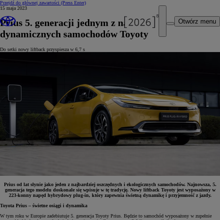
Przejdź do głównej zawartości
(Press Enter)
15 maja 2023
Prius 5. generacji jednym z najbardziej
Otwórz menu
dynamicznych samochodów Toyoty
Do setki nowy liftback przyspiesza w 6,7 s
Prius od lat słynie jako jeden z najbardziej oszczędnych i ekologicznych samochodów. Najnowsza, 5.
generacja tego modelu doskonale się wpisuje w tę tradycję. Nowy liftback Toyoty jest wyposażony w
223-konny napęd hybrydowy plug-in, który zapewnia świetną dynamikę i przyjemność z jazdy.
Toyota Prius – świetne osiągi i dynamika
W tym roku w Europie zadebiutuje 5. generacja Toyoty Prius. Będzie to samochód wyposażony w zupełnie