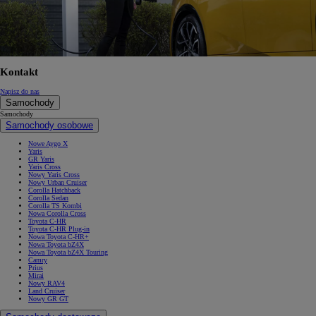
Kontakt
Napisz do nas
Samochody
Samochody
Samochody osobowe
Nowe Aygo X
Yaris
GR Yaris
Yaris Cross
Nowy Yaris Cross
Nowy Urban Cruiser
Corolla Hatchback
Corolla Sedan
Corolla TS Kombi
Nowa Corolla Cross
Toyota C-HR
Toyota C-HR Plug-in
Nowa Toyota C-HR+
Nowa Toyota bZ4X
Nowa Toyota bZ4X Touring
Camry
Prius
Mirai
Nowy RAV4
Land Cruiser
Nowy GR GT