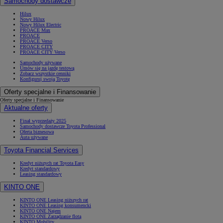
Samochody dostawcze
Hilux
Nowy Hilux
Nowy Hilux Electric
PROACE Max
PROACE
PROACE Verso
PROACE CITY
PROACE CITY Verso
Samochody używane
Umów się na jazdę testową
Zobacz wszystkie cenniki
Konfiguruj swoją Toyotę
Oferty specjalne i Finansowanie
Oferty specjalne i Finansowanie
Aktualne oferty
Finał wyprzedaży 2025
Samochody dostawcze Toyota Professional
Oferta biznesowa
Auta używane
Toyota Financial Services
Kredyt niższych rat Toyota Easy
Kredyt standardowy
Leasing standardowy
KINTO ONE
KINTO ONE Leasing niższych rat
KINTO ONE Leasing konsumencki
KINTO ONE Najem
KINTO ONE Zarządzanie flotą
KINTO Mobility