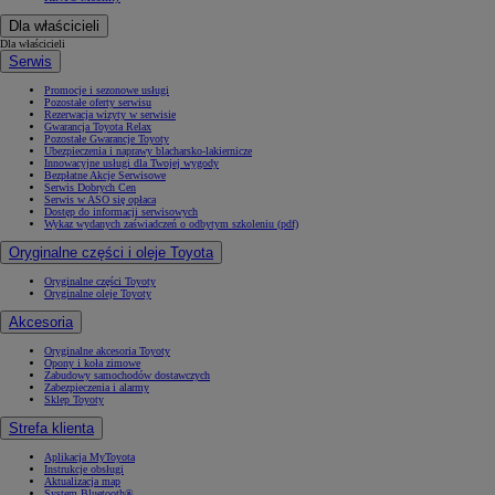
Dla właścicieli
Dla właścicieli
Serwis
Promocje i sezonowe usługi
Pozostałe oferty serwisu
Rezerwacja wizyty w serwisie
Gwarancja Toyota Relax
Pozostałe Gwarancje Toyoty
Ubezpieczenia i naprawy blacharsko-lakiernicze
Innowacyjne usługi dla Twojej wygody
Bezpłatne Akcje Serwisowe
Serwis Dobrych Cen
Serwis w ASO się opłaca
Dostęp do informacji serwisowych
Wykaz wydanych zaświadczeń o odbytym szkoleniu (pdf)
Oryginalne części i oleje Toyota
Oryginalne części Toyoty
Oryginalne oleje Toyoty
Akcesoria
Oryginalne akcesoria Toyoty
Opony i koła zimowe
Zabudowy samochodów dostawczych
Zabezpieczenia i alarmy
Sklep Toyoty
Strefa klienta
Aplikacja MyToyota
Instrukcje obsługi
Aktualizacja map
System Bluetooth®