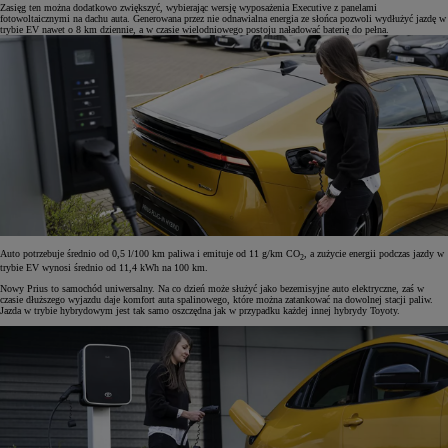
Zasięg ten można dodatkowo zwiększyć, wybierając wersję wyposażenia Executive z panelami
fotowoltaicznymi na dachu auta. Generowana przez nie odnawialna energia ze słońca pozwoli wydłużyć jazdę w
trybie EV nawet o 8 km dziennie, a w czasie wielodniowego postoju naładować baterię do pełna.
Auto potrzebuje średnio od 0,5 l/100 km paliwa i emituje od 11 g/km CO
, a zużycie energii podczas jazdy w
2
trybie EV wynosi średnio od 11,4 kWh na 100 km.
Nowy Prius to samochód uniwersalny. Na co dzień może służyć jako bezemisyjne auto elektryczne, zaś w
czasie dłuższego wyjazdu daje komfort auta spalinowego, które można zatankować na dowolnej stacji paliw.
Jazda w trybie hybrydowym jest tak samo oszczędna jak w przypadku każdej innej hybrydy Toyoty.