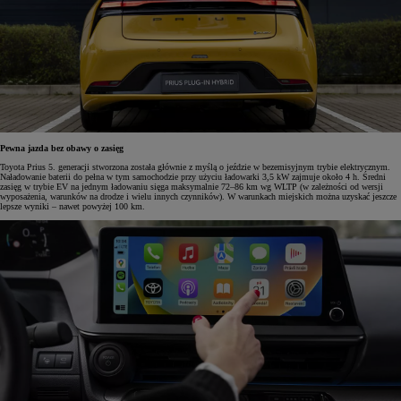
Pewna jazda bez obawy o zasięg
Toyota Prius 5. generacji stworzona została głównie z myślą o jeździe w bezemisyjnym trybie elektrycznym.
Naładowanie baterii do pełna w tym samochodzie przy użyciu ładowarki 3,5 kW zajmuje około 4 h. Średni
zasięg w trybie EV na jednym ładowaniu sięga maksymalnie 72–86 km wg WLTP (w zależności od wersji
wyposażenia, warunków na drodze i wielu innych czynników). W warunkach miejskich można uzyskać jeszcze
lepsze wyniki – nawet powyżej 100 km.