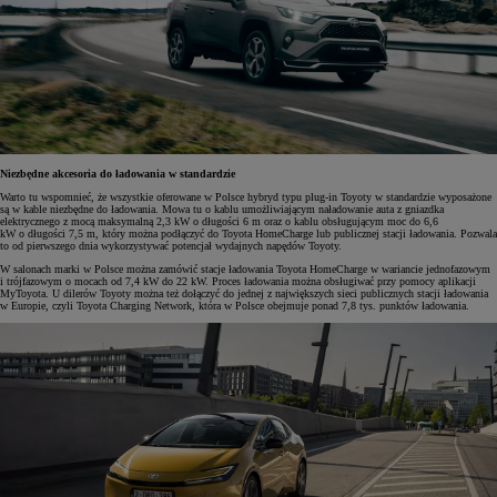
Niezbędne akcesoria do ładowania w standardzie
Warto tu wspomnieć, że wszystkie oferowane w Polsce hybryd typu plug-in Toyoty w standardzie wyposażone
są w kable niezbędne do ładowania. Mowa tu o kablu umożliwiającym naładowanie auta z gniazdka
elektrycznego z mocą maksymalną 2,3 kW o długości 6 m oraz o kablu obsługującym moc do 6,6
kW o długości 7,5 m, który można podłączyć do Toyota HomeCharge lub publicznej stacji ładowania. Pozwala
to od pierwszego dnia wykorzystywać potencjał wydajnych napędów Toyoty.
W salonach marki w Polsce można zamówić stacje ładowania Toyota HomeCharge w wariancie jednofazowym
i trójfazowym o mocach od 7,4 kW do 22 kW. Proces ładowania można obsługiwać przy pomocy aplikacji
MyToyota. U dilerów Toyoty można też dołączyć do jednej z największych sieci publicznych stacji ładowania
w Europie, czyli Toyota Charging Network, która w Polsce obejmuje ponad 7,8 tys. punktów ładowania.