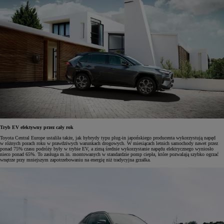
Tryb EV efektywny przez cały rok
Toyota Central Europe ustaliła także, jak hybrydy typu plug-in japońskiego producenta wykorzystują napęd
w różnych porach roku w prawdziwych warunkach drogowych. W miesiącach letnich samochody nawet przez
ponad 75% czasu podróży były w trybie EV, a zimą średnie wykorzystanie napędu elektrycznego wyniosło
nieco ponad 65%. To zasługa m.in. montowanych w standardzie pomp ciepła, które pozwalają szybko ogrzać
wnętrze przy mniejszym zapotrzebowaniu na energię niż tradycyjna grzałka.