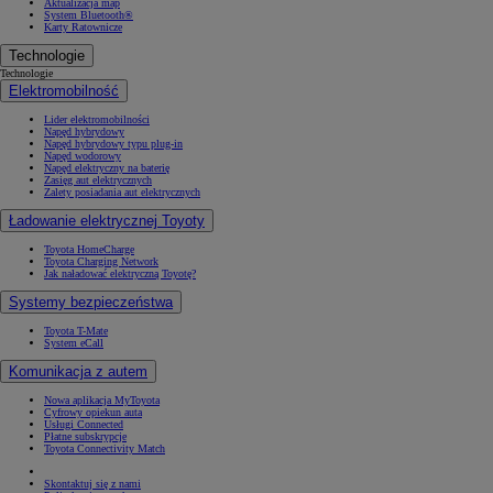
Aktualizacja map
System Bluetooth®
Karty Ratownicze
Technologie
Technologie
Elektromobilność
Lider elektromobilności
Napęd hybrydowy
Napęd hybrydowy typu plug-in
Napęd wodorowy
Napęd elektryczny na baterię
Zasięg aut elektrycznych
Zalety posiadania aut elektrycznych
Ładowanie elektrycznej Toyoty
Toyota HomeCharge
Toyota Charging Network
Jak naładować elektryczną Toyotę?
Systemy bezpieczeństwa
Toyota T-Mate
System eCall
Komunikacja z autem
Nowa aplikacja MyToyota
Cyfrowy opiekun auta
Usługi Connected
Płatne subskrypcje
Toyota Connectivity Match
Skontaktuj się z nami