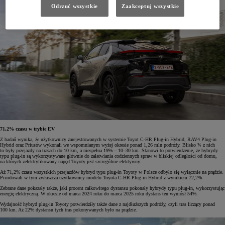
Odrzuć wszystkie
Zaakceptuj wszystkie
71,2% czasu w trybie EV
Z badań wynika, że użytkownicy zarejestrowanych w systemie Toyot C-HR Plug-in Hybrid, RAV4 Plug-in
Hybrid oraz Priusów wykonali we wspomnianym wyżej okresie ponad 1,26 mln podróży. Blisko ¾ z nich
to były przejazdy na trasach do 10 km, a niespełna 19% – 10–30 km. Stanowi to potwierdzenie, że hybrydy
typu plug-in są wykorzystywane głównie do załatwiania codziennych spraw w bliskiej odległości od domu,
na których zelektryfikowany napęd Toyoty jest szczególnie efektywny.
Aż 71,2% czasu wszystkich przejazdów hybryd typu plug-in Toyoty w Polsce odbyło się wyłącznie na prądzie.
Przodowali w tym zwłaszcza użytkownicy modelu Toyota C-HR Plug-in Hybrid z wynikiem 72,2%.
Zebrane dane pokazały także, jaki procent całkowitego dystansu pokonały hybrydy typu plug-in, wykorzystując
energię elektryczną. W okresie od marca 2024 roku do marca 2025 roku dystans ten wyniósł 54%.
Wydajność hybryd plug-in Toyoty potwierdziły także dane z najdłuższych podróży, czyli tras liczący ponad
100 km. Aż 22% dystansu tych tras pokonywanych było na prądzie.