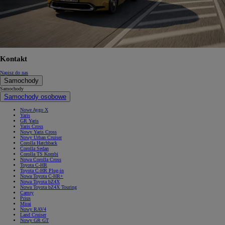
Kontakt
Napisz do nas
Samochody
Samochody
Samochody osobowe
Nowe Aygo X
Yaris
GR Yaris
Yaris Cross
Nowy Yaris Cross
Nowy Urban Cruiser
Corolla Hatchback
Corolla Sedan
Corolla TS Kombi
Nowa Corolla Cross
Toyota C-HR
Toyota C-HR Plug-in
Nowa Toyota C-HR+
Nowa Toyota bZ4X
Nowa Toyota bZ4X Touring
Camry
Prius
Mirai
Nowy RAV4
Land Cruiser
Nowy GR GT