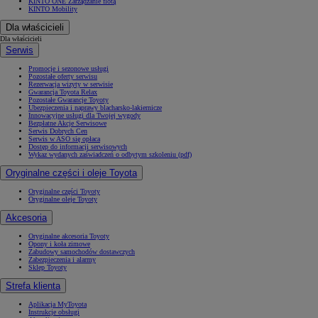
KINTO ONE Zarządzanie flotą
KINTO Mobility
Dla właścicieli
Dla właścicieli
Serwis
Promocje i sezonowe usługi
Pozostałe oferty serwisu
Rezerwacja wizyty w serwisie
Gwarancja Toyota Relax
Pozostałe Gwarancje Toyoty
Ubezpieczenia i naprawy blacharsko-lakiernicze
Innowacyjne usługi dla Twojej wygody
Bezpłatne Akcje Serwisowe
Serwis Dobrych Cen
Serwis w ASO się opłaca
Dostęp do informacji serwisowych
Wykaz wydanych zaświadczeń o odbytym szkoleniu (pdf)
Oryginalne części i oleje Toyota
Oryginalne części Toyoty
Oryginalne oleje Toyoty
Akcesoria
Oryginalne akcesoria Toyoty
Opony i koła zimowe
Zabudowy samochodów dostawczych
Zabezpieczenia i alarmy
Sklep Toyoty
Strefa klienta
Aplikacja MyToyota
Instrukcje obsługi