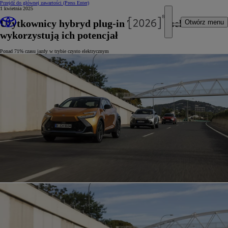
Przejdź do głównej zawartości
(Press Enter)
1 kwietnia 2025
Użytkownicy hybryd plug-in Toyoty w pełni
Otwórz menu
wykorzystują ich potencjał
Ponad 71% czasu jazdy w trybie czysto elektrycznym