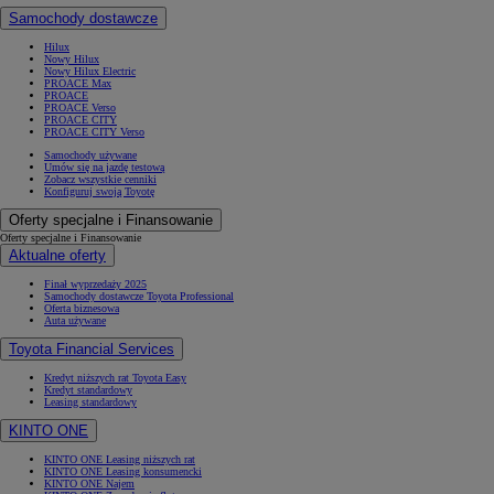
Samochody dostawcze
Hilux
Nowy Hilux
Nowy Hilux Electric
PROACE Max
PROACE
PROACE Verso
PROACE CITY
PROACE CITY Verso
Samochody używane
Umów się na jazdę testową
Zobacz wszystkie cenniki
Konfiguruj swoją Toyotę
Oferty specjalne i Finansowanie
Oferty specjalne i Finansowanie
Aktualne oferty
Finał wyprzedaży 2025
Samochody dostawcze Toyota Professional
Oferta biznesowa
Auta używane
Toyota Financial Services
Kredyt niższych rat Toyota Easy
Kredyt standardowy
Leasing standardowy
KINTO ONE
KINTO ONE Leasing niższych rat
KINTO ONE Leasing konsumencki
KINTO ONE Najem