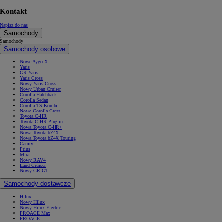
Kontakt
Napisz do nas
Samochody
Samochody
Samochody osobowe
Nowe Aygo X
Yaris
GR Yaris
Yaris Cross
Nowy Yaris Cross
Nowy Urban Cruiser
Corolla Hatchback
Corolla Sedan
Corolla TS Kombi
Nowa Corolla Cross
Toyota C-HR
Toyota C-HR Plug-in
Nowa Toyota C-HR+
Nowa Toyota bZ4X
Nowa Toyota bZ4X Touring
Camry
Prius
Mirai
Nowy RAV4
Land Cruiser
Nowy GR GT
Samochody dostawcze
Hilux
Nowy Hilux
Nowy Hilux Electric
PROACE Max
PROACE