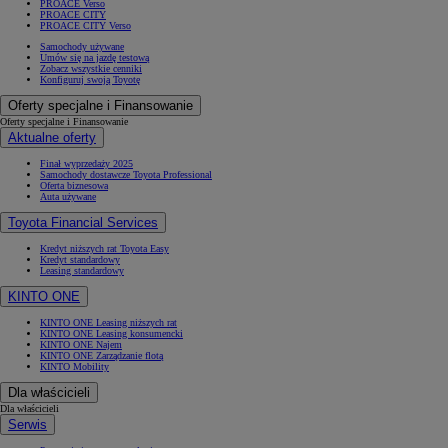
PROACE Verso
PROACE CITY
PROACE CITY Verso
Samochody używane
Umów się na jazdę testową
Zobacz wszystkie cenniki
Konfiguruj swoją Toyotę
Oferty specjalne i Finansowanie
Oferty specjalne i Finansowanie
Aktualne oferty
Finał wyprzedaży 2025
Samochody dostawcze Toyota Professional
Oferta biznesowa
Auta używane
Toyota Financial Services
Kredyt niższych rat Toyota Easy
Kredyt standardowy
Leasing standardowy
KINTO ONE
KINTO ONE Leasing niższych rat
KINTO ONE Leasing konsumencki
KINTO ONE Najem
KINTO ONE Zarządzanie flotą
KINTO Mobility
Dla właścicieli
Dla właścicieli
Serwis