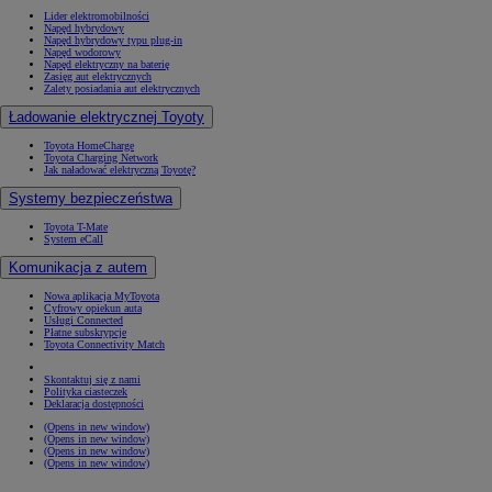
Lider elektromobilności
Napęd hybrydowy
Napęd hybrydowy typu plug-in
Napęd wodorowy
Napęd elektryczny na baterię
Zasięg aut elektrycznych
Zalety posiadania aut elektrycznych
Ładowanie elektrycznej Toyoty
Toyota HomeCharge
Toyota Charging Network
Jak naładować elektryczną Toyotę?
Systemy bezpieczeństwa
Toyota T-Mate
System eCall
Komunikacja z autem
Nowa aplikacja MyToyota
Cyfrowy opiekun auta
Usługi Connected
Płatne subskrypcje
Toyota Connectivity Match
Skontaktuj się z nami
Polityka ciasteczek
Deklaracja dostępności
(Opens in new window)
(Opens in new window)
(Opens in new window)
(Opens in new window)