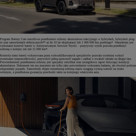
Program Battery Care umożliwia przedłużenie ochrony akumulatora trakcyjnego w hybrydach, hybrydach plug-
in oraz samochodach elektrycznych** aż do 10 lat eksploatacji lub 1 000 000 km przebiegu*. Warunkiem jest
wykonanie kontroli baterii w Autoryzowanym Serwisie Toyoty – pozytywny wynik pozwala przedłużyć
ochronę o kolejny rok lub 15 000 km*.
Kontrola stanu baterii wykonywana przez wykwalifikowanych specjalistów pozwala wcześniej wykryć
ewentualne nieprawidłowości, przywrócić pełną sprawność napędu i zadbać o trwałość układu na długie lata.
Potwierdzeniem przedłużenia ochrony jest specjalny certyfikat oraz szczegółowy raport dotyczący kondycji
akumulatora. Dokument ten ma znaczenie nie tylko jako potwierdzenie wykonania badania, ale również podczas
odsprzedaży pojazdu. Samochody objęte rozszerzoną ochroną często osiągają wyższą wartość na rynku
wtórnym, a przedłużona gwarancja przechodzi także na kolejnego właściciela auta.