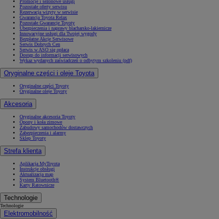
Promocje i sezonowe usługi
Pozostałe oferty serwisu
Rezerwacja wizyty w serwisie
Gwarancja Toyota Relax
Pozostałe Gwarancje Toyoty
Ubezpieczenia i naprawy blacharsko-lakiernicze
Innowacyjne usługi dla Twojej wygody
Bezpłatne Akcje Serwisowe
Serwis Dobrych Cen
Serwis w ASO się opłaca
Dostęp do informacji serwisowych
Wykaz wydanych zaświadczeń o odbytym szkoleniu (pdf)
Oryginalne części i oleje Toyota
Oryginalne części Toyoty
Oryginalne oleje Toyoty
Akcesoria
Oryginalne akcesoria Toyoty
Opony i koła zimowe
Zabudowy samochodów dostawczych
Zabezpieczenia i alarmy
Sklep Toyoty
Strefa klienta
Aplikacja MyToyota
Instrukcje obsługi
Aktualizacja map
System Bluetooth®
Karty Ratownicze
Technologie
Technologie
Elektromobilność