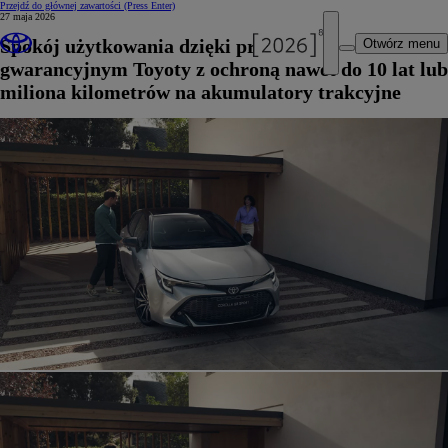
Przejdź do głównej zawartości
(Press Enter)
27 maja 2026
Spokój użytkowania dzięki programom
Otwórz menu
gwarancyjnym Toyoty z ochroną nawet do 10 lat lub
miliona kilometrów na akumulatory trakcyjne