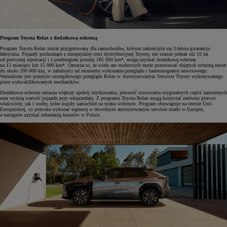
Program Toyota Relax z dodatkową ochroną
Program Toyota Relax został przygotowany dla samochodów, którym zakończyła się 3-letnia gwarancja
fabryczna. Pojazdy pochodzące z europejskiej sieci dystrybucyjnej Toyoty, nie starsze jednak niż 10 lat
od pierwszej rejestracji i z przebiegiem poniżej 185 000 km*, mogą uzyskać dodatkową ochronę
na 12 miesięcy lub 15 000 km*. Oznacza to, że wiele aut osobowych może pozostawać objętych ochroną nawet
do około 200 000 km, w zależności od momentu wykonania przeglądu i harmonogramu serwisowego.
Warunkiem jest przejście szczegółowego przeglądu Relax w Autoryzowanym Serwisie Toyoty wykonywanego
przez wykwalifikowanych mechaników.
Dodatkowa ochrona oznacza większy spokój użytkowania, pewność stosowania oryginalnych części zamiennych
oraz wyższą wartość pojazdu przy odsprzedaży. Z programu Toyota Relax mogą korzystać zarówno pierwsi
właściciele, jak i osoby, które kupiły samochód na rynku wtórnym. Program obowiązuje na terenie Unii
Europejskiej, co pozwala wykonać naprawę w dowolnym autoryzowanym serwisie marki w Europie,
a następnie uzyskać refundację kosztów w Polsce.