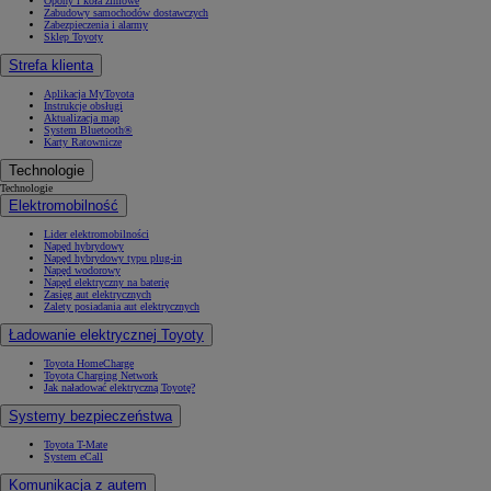
Opony i koła zimowe
Zabudowy samochodów dostawczych
Zabezpieczenia i alarmy
Sklep Toyoty
Strefa klienta
Aplikacja MyToyota
Instrukcje obsługi
Aktualizacja map
System Bluetooth®
Karty Ratownicze
Technologie
Technologie
Elektromobilność
Lider elektromobilności
Napęd hybrydowy
Napęd hybrydowy typu plug-in
Napęd wodorowy
Napęd elektryczny na baterię
Zasięg aut elektrycznych
Zalety posiadania aut elektrycznych
Ładowanie elektrycznej Toyoty
Toyota HomeCharge
Toyota Charging Network
Jak naładować elektryczną Toyotę?
Systemy bezpieczeństwa
Toyota T-Mate
System eCall
Komunikacja z autem