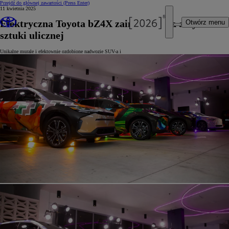
Przejdź do głównej zawartości
(Press Enter)
11 kwietnia 2025
Elektryczna Toyota bZ4X zainspirowała artystów
Otwórz menu
sztuki ulicznej
Unikalne murale i efektownie ozdobione nadwozie SUV-a i