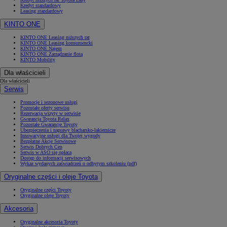
Kredyt standardowy
Leasing standardowy
KINTO ONE
KINTO ONE Leasing niższych rat
KINTO ONE Leasing konsumencki
KINTO ONE Najem
KINTO ONE Zarządzanie flotą
KINTO Mobility
Dla właścicieli
Dla właścicieli
Serwis
Promocje i sezonowe usługi
Pozostałe oferty serwisu
Rezerwacja wizyty w serwisie
Gwarancja Toyota Relax
Pozostałe Gwarancje Toyoty
Ubezpieczenia i naprawy blacharsko-lakiernicze
Innowacyjne usługi dla Twojej wygody
Bezpłatne Akcje Serwisowe
Serwis Dobrych Cen
Serwis w ASO się opłaca
Dostęp do informacji serwisowych
Wykaz wydanych zaświadczeń o odbytym szkoleniu (pdf)
Oryginalne części i oleje Toyota
Oryginalne części Toyoty
Oryginalne oleje Toyoty
Akcesoria
Oryginalne akcesoria Toyoty