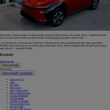
Erik Burke z Reno postanowił odzwierciedlić poczucie elektryczności przez ciepłe kolory. Charakterystyczne
tylne światła Toyoty bZ4X przybrały kształt symbolizującego początek wiosny maku.
„To niesamowite, jak promienie słoneczne o różnych porach dnia uwypuklają kształty tego samochodu.
Nadkola były inspiracją do stworzenia tego specjalnego wzoru, który nawiązuje także do górniczej tradycji
tego regionu
” – zaznaczył Burke.
Kontakt
Napisz do nas
Samochody
Samochody
Samochody osobowe
Nowe Aygo X
Yaris
GR Yaris
Yaris Cross
Nowy Yaris Cross
Nowy Urban Cruiser
Corolla Hatchback
Corolla Sedan
Corolla TS Kombi
Nowa Corolla Cross
Toyota C-HR
Toyota C-HR Plug-in