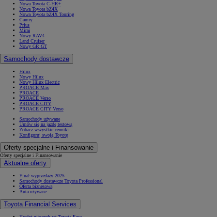
Nowa Toyota C-HR+
Nowa Toyota bZ4X
Nowa Toyota bZ4X Touring
Camry
Prius
Mirai
Nowy RAV4
Land Cruiser
Nowy GR GT
Samochody dostawcze
Hilux
Nowy Hilux
Nowy Hilux Electric
PROACE Max
PROACE
PROACE Verso
PROACE CITY
PROACE CITY Verso
Samochody używane
Umów się na jazdę testową
Zobacz wszystkie cenniki
Konfiguruj swoją Toyotę
Oferty specjalne i Finansowanie
Oferty specjalne i Finansowanie
Aktualne oferty
Finał wyprzedaży 2025
Samochody dostawcze Toyota Professional
Oferta biznesowa
Auta używane
Toyota Financial Services
Kredyt niższych rat Toyota Easy