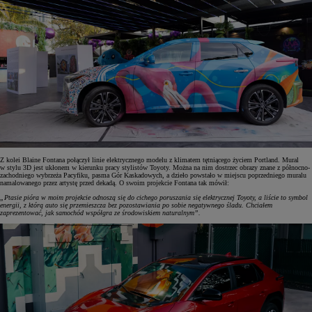
Z kolei Blaine Fontana połączył linie elektrycznego modelu z klimatem tętniącego życiem Portland. Mural
w stylu 3D jest ukłonem w kierunku pracy stylistów Toyoty. Można na nim dostrzec obrazy znane z północno-
zachodniego wybrzeża Pacyfiku, pasma Gór Kaskadowych, a dzieło powstało w miejscu poprzedniego muralu
namalowanego przez artystę przed dekadą. O swoim projekcie Fontana tak mówił:
„Ptasie pióra w moim projekcie odnoszą się do cichego poruszania się elektrycznej Toyoty, a liście to symbol
energii, z którą auto się przemieszcza bez pozostawiania po sobie negatywnego śladu. Chciałem
zaprezentować, jak samochód współgra ze środowiskiem naturalnym”.