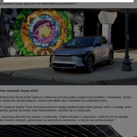
„Cieszymy się, że dzięki Toyocie bZ4X artyści mogli pokazać, czym jest dla nich ich rodzinne miasto oraz
przedstawić swoje spojrzenie na zelektryfikowaną mobilność”.
Trzy niezwykłe Toyoty bZ4X
Elektryczna Toyota bZ4X zachwyca efektowną sylwetką pełną wyjątkowych kształtów i kontrastów. Artyści
w kreatywny sposób połączyli stylistyczne detale auta z klimatem ich rodzinnych stron.
W projekcie Sophie Tuttle dominują kolorowe okręgi przedstawiające różne gatunki roślin i zwierząt, które
można spotkać na terenie stanu Massachusetts. Artystka tak to tłumaczyła:
„Inspiracją dla mnie jest natura i środowisko. Chętnie działam w miejscach, w których nie ma dostępu
do terenów zielonych, gdzie dzielę się naturalnym otoczeniem, w którym się wychowywałam”.