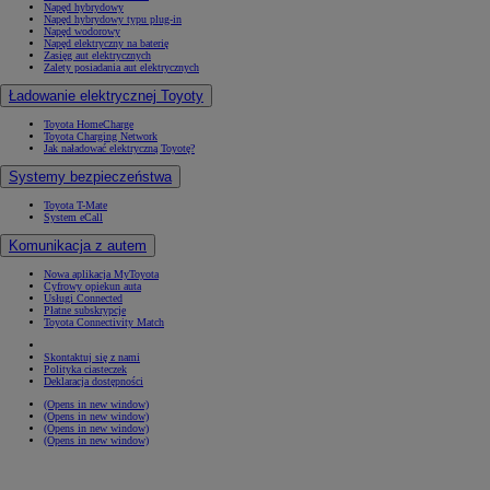
Napęd hybrydowy
Napęd hybrydowy typu plug-in
Napęd wodorowy
Napęd elektryczny na baterię
Zasięg aut elektrycznych
Zalety posiadania aut elektrycznych
Ładowanie elektrycznej Toyoty
Toyota HomeCharge
Toyota Charging Network
Jak naładować elektryczną Toyotę?
Systemy bezpieczeństwa
Toyota T-Mate
System eCall
Komunikacja z autem
Nowa aplikacja MyToyota
Cyfrowy opiekun auta
Usługi Connected
Płatne subskrypcje
Toyota Connectivity Match
Skontaktuj się z nami
Polityka ciasteczek
Deklaracja dostępności
(Opens in new window)
(Opens in new window)
(Opens in new window)
(Opens in new window)