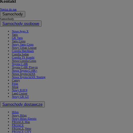
Kontakt
Napisz do nas
Samochody
Samochody
Samochody osobowe
Nowe Aygo X
Yaris
GR Yaris
Yaris Cross
Nowy Yaris Cross
Nowy Urban Cruiser
Corolla Hatchback
Corolla Sedan
Corolla TS Kombi
Nowa Corolla Cross
Toyota C-HR
Toyota C-HR Plug-in
Nowa Toyota C-HR+
Nowa Toyota bZ4X
Nowa Toyota bZ4X Touring
Camry
Prius
Mirai
Nowy RAV4
Land Cruiser
Nowy GR GT
Samochody dostawcze
Hilux
Nowy Hilux
Nowy Hilux Electric
PROACE Max
PROACE
PROACE Verso
PROACE CITY