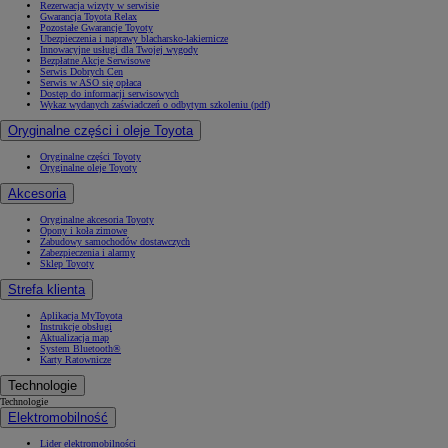
Rezerwacja wizyty w serwisie
Gwarancja Toyota Relax
Pozostałe Gwarancje Toyoty
Ubezpieczenia i naprawy blacharsko-lakiernicze
Innowacyjne usługi dla Twojej wygody
Bezpłatne Akcje Serwisowe
Serwis Dobrych Cen
Serwis w ASO się opłaca
Dostęp do informacji serwisowych
Wykaz wydanych zaświadczeń o odbytym szkoleniu (pdf)
Oryginalne części i oleje Toyota
Oryginalne części Toyoty
Oryginalne oleje Toyoty
Akcesoria
Oryginalne akcesoria Toyoty
Opony i koła zimowe
Zabudowy samochodów dostawczych
Zabezpieczenia i alarmy
Sklep Toyoty
Strefa klienta
Aplikacja MyToyota
Instrukcje obsługi
Aktualizacja map
System Bluetooth®
Karty Ratownicze
Technologie
Technologie
Elektromobilność
Lider elektromobilności