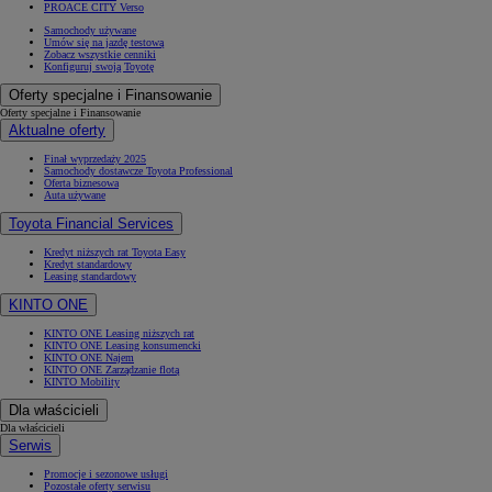
PROACE CITY Verso
Samochody używane
Umów się na jazdę testową
Zobacz wszystkie cenniki
Konfiguruj swoją Toyotę
Oferty specjalne i Finansowanie
Oferty specjalne i Finansowanie
Aktualne oferty
Finał wyprzedaży 2025
Samochody dostawcze Toyota Professional
Oferta biznesowa
Auta używane
Toyota Financial Services
Kredyt niższych rat Toyota Easy
Kredyt standardowy
Leasing standardowy
KINTO ONE
KINTO ONE Leasing niższych rat
KINTO ONE Leasing konsumencki
KINTO ONE Najem
KINTO ONE Zarządzanie flotą
KINTO Mobility
Dla właścicieli
Dla właścicieli
Serwis
Promocje i sezonowe usługi
Pozostałe oferty serwisu