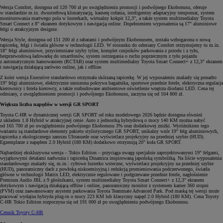
Wersja Comfort, dostępna od 120 700 zł po uwzględnieniu promocji i podwójnego Ekobonusu, oferuje
w standardzie m.in. dwustrefową klimatyzację, kamerę cofania, inteligentny adaptacyjny tempomat, system
monitorowania martwego pola w lusterkach, wirtualny kokpit 12,3", a także system multimedialny Toyota
Smart Connect z 8" ekranem dotykowym i nawigacją online. Dopełnieniem wyposażenia są 17" aluminiowe
felgi o atrakcyjnym designie.
Wersja Style, dostępna od 151 200 zł z rabatami i podwójnym Ekobonusem, została wzbogacona o nową
tapicerkę, felgi i światła główne w technologii LED. W stosunku do odmiany Comfort otrzymujemy tu m.in.
18" felgi aluminiowe, przyciemniane szyby tylne, komplet czujników parkowania z przodu i z tyłu,
bezprzewodową ładowarkę do smartfonów, system ostrzegania o ruchu poprzecznym z tyłu pojazdu
z automatycznym hamowaniem (RCTAB) oraz system multimedialny Toyota Smart Connect+ z 12,3" ekranem
i nawigacją działającą zarówno online, jak i offline.
Z kolei wersja Executive standardowo otrzymała skórzaną tapicerkę. W jej wyposażeniu znalazły się ponadto
19" felgi aluminiowe, elektrycznie unoszona pokrywa bagażnika, sportowe przednie fotele, elektryczna regulacja
kierownicy i fotela kierowcy, a także rozbudowane ambientowe oświetlenie wnętrza diodami LED. Cena tej
odmiany, z uwzględnieniem promocji i podwójnego Ekobonusu, zaczyna się od 164 800 zł.
Większa liczba napędów w wersji GR SPORT
Toyota C-HR w dynamicznej wersji GR SPORT od roku modelowego 2026 będzie dostępna również
z układem 1.8 Hybrid w atrakcyjnej cenie. Auto z jednostką hybrydową o mocy 140 KM można nabyć
od 165 700 zł po uwzględnieniu podwójnego Ekobonusu 3% oraz dodatkowej zniżki. Wyróżnikiem tego
wariantu są standardowe elementy pakietu stylistycznego GR SPORT, unikalny wzór 19" felg aluminiowych,
tapicerka z ekologicznego zamszu Ultrasuede oraz wyświetlacz projekcyjny na przedniej szybie (HUD).
Egzemplarze z napędem 2.0 Hybrid (180 KM) dodatkowo otrzymują 20" koła GR SPORT.
Najbardziej ekskluzywna wersja – Tokio Edition – przyciąga uwagę specjalnie zaprojektowanymi 19" felgami,
wyjątkowymi detalami nadwozia i tapicerką Dinamica inspirowaną japońską symboliką. Na liście wyposażenia
standardowego znalazły się, m.in.: cyfrowe lusterko wsteczne, wyświetlacz projekcyjny na przedniej szybie
(HUD), panoramiczny dach z powłoką niskoemisyjną i redukcją promieniowania podczerwonego, światła
główne w technologii Matrix LED, elektrycznie regulowane i podgrzewane przednie fotele, nagłośnienie
Premium Audio JBL z 9 głośnikami, system multimedialny Toyota Smart Connect+ z 12,3" ekranem
dotykowym i nawigacją działającą offline i online, panoramiczny monitor z systemem kamer 360 stopni
(PVM) oraz zaawansowany asystent parkowania Toyota Teammate Advanced Park. Pod maską tej wersji może
pracować wydajna hybryda plug-in o mocy 223 KM lub klasyczny napęd 2.0 Hybrid (180 KM). Cena Toyoty
C-HR Tokio Edition rozpoczyna się od 191 000 zł po uwzględnieniu podwójnego Ekobonusu.
Cennik Toyoty C-HR