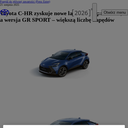
Przejdź do głównej zawartości
(Press Enter)
21 sierpnia 2025
Toyota C-HR zyskuje nowe lakiery i wyposażenie,
Otwórz menu
a wersja GR SPORT – większą liczbę napędów