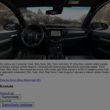
Do wyboru jest 6 ustawień: Sand, Mud, Rock, Dirt, Snow oraz Auto. W trybie Auto czujniki wokół pojazdu
na bieżąco oceniają warunki drogowe i automatycznie dostosowują odpowiednie ustawienia napędu. Tryby
Sand, Mud, Rock i Auto można aktywować tylko wtedy, gdy Hilux pracuje w trybie L4 (napęd na cztery koła
z załączonym reduktorem); Dirt, Sand, Mud, Deep Snow i Auto mogą być używane w zakresie skrzyni biegów
H4.
Press Kit Toyoty Hilux Mild-hybrid 48V
Kontakt
Napisz do nas
Samochody
Samochody
Samochody osobowe