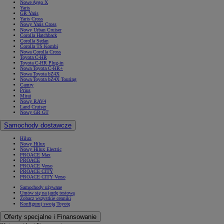
Nowe Aygo X
Yaris
GR Yaris
Yaris Cross
Nowy Yaris Cross
Nowy Urban Cruiser
Corolla Hatchback
Corolla Sedan
Corolla TS Kombi
Nowa Corolla Cross
Toyota C-HR
Toyota C-HR Plug-in
Nowa Toyota C-HR+
Nowa Toyota bZ4X
Nowa Toyota bZ4X Touring
Camry
Prius
Mirai
Nowy RAV4
Land Cruiser
Nowy GR GT
Samochody dostawcze
Hilux
Nowy Hilux
Nowy Hilux Electric
PROACE Max
PROACE
PROACE Verso
PROACE CITY
PROACE CITY Verso
Samochody używane
Umów się na jazdę testową
Zobacz wszystkie cenniki
Konfiguruj swoją Toyotę
Oferty specjalne i Finansowanie