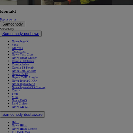
Kontakt
Napisz do nas
Samochody
Samochody
Samochody osobowe
Nowe Aygo X
Yaris
GR Yaris
Yaris Cross
Nowy Yaris Cross
Nowy Urban Cruiser
Corolla Hatchback
Corolla Sedan
Corolla TS Kombi
Nowa Corolla Cross
Toyota C-HR
Toyota C-HR Plug-in
Nowa Toyota C-HR+
Nowa Toyota bZ4X
Nowa Toyota bZ4X Touring
Camry
Prius
Mirai
Nowy RAV4
Land Cruiser
Nowy GR GT
Samochody dostawcze
Hilux
Nowy Hilux
Nowy Hilux Electric
PROACE Max