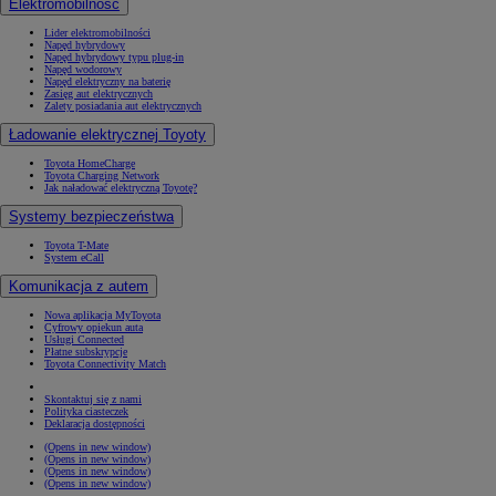
Elektromobilność
Lider elektromobilności
Napęd hybrydowy
Napęd hybrydowy typu plug-in
Napęd wodorowy
Napęd elektryczny na baterię
Zasięg aut elektrycznych
Zalety posiadania aut elektrycznych
Ładowanie elektrycznej Toyoty
Toyota HomeCharge
Toyota Charging Network
Jak naładować elektryczną Toyotę?
Systemy bezpieczeństwa
Toyota T-Mate
System eCall
Komunikacja z autem
Nowa aplikacja MyToyota
Cyfrowy opiekun auta
Usługi Connected
Płatne subskrypcje
Toyota Connectivity Match
Skontaktuj się z nami
Polityka ciasteczek
Deklaracja dostępności
(Opens in new window)
(Opens in new window)
(Opens in new window)
(Opens in new window)