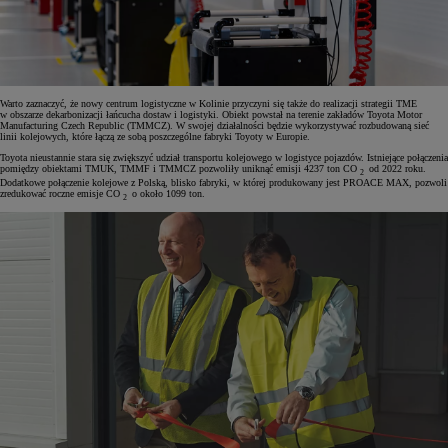
Warto zaznaczyć, że nowy centrum logistyczne w Kolinie przyczyni się także do realizacji strategii TME
w obszarze dekarbonizacji łańcucha dostaw i logistyki. Obiekt powstał na terenie zakładów Toyota Motor
Manufacturing Czech Republic (TMMCZ). W swojej działalności będzie wykorzystywać rozbudowaną sieć
linii kolejowych, które łączą ze sobą poszczególne fabryki Toyoty w Europie.
Toyota nieustannie stara się zwiększyć udział transportu kolejowego w logistyce pojazdów. Istniejące połączenia
pomiędzy obiektami TMUK, TMMF i TMMCZ pozwoliły uniknąć emisji 4237 ton CO
od 2022 roku.
2
Dodatkowe połączenie kolejowe z Polską, blisko fabryki, w której produkowany jest PROACE MAX, pozwoli
zredukować roczne emisje CO
o około 1099 ton.
2