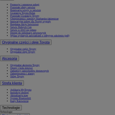
Promocje i sezonowe usługi
Pozostałe oferty serwisu
Rezerwacja wizyty w serwisie
Gwarancja Toyota Relax
Pozostałe Gwarancje Toyoty
Ubezpieczenia i naprawy blacharsko-lakiernicze
Innowacyjne usługi dla Twojej wygody
Bezpłatne Akcje Serwisowe
Serwis Dobrych Cen
Serwis w ASO się opłaca
Dostęp do informacji serwisowych
Wykaz wydanych zaświadczeń o odbytym szkoleniu (pdf)
Oryginalne części i oleje Toyota
Oryginalne części Toyoty
Oryginalne oleje Toyoty
Akcesoria
Oryginalne akcesoria Toyoty
Opony i koła zimowe
Zabudowy samochodów dostawczych
Zabezpieczenia i alarmy
Sklep Toyoty
Strefa klienta
Aplikacja MyToyota
Instrukcje obsługi
Aktualizacja map
System Bluetooth®
Karty Ratownicze
Technologie
Technologie