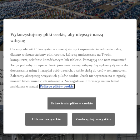
Wykorzystujemy pliki cookie, aby ulepszyć naszą
witrynę
Chcemy ułatwić Ci korzystanie z naszej strony i usprawnić świadczenie usług,
dlatego wykorzystujemy pliki cookie, które są umieszczane na Twoim
Toyota Motor Europe (TME) otwiera w czeskim Kolinie swój pierwszy mega hub. Ułatwi on operacje
komputerze, telefonie komórkowym lub tablecie. Pomagają one nam zrozumieć
logistyczne koncernu w Europie Środkowej, a także skróci czas oczekiwania europejskich klientów
na zamówione auta marki Toyota i Lexus. Inwestycja ta kosztowała 17 mln euro.
Twoje potrzeby i ulepszać funkcjonalność naszej witryny. Są wykorzystywane do
Stworzony przez Toyota Motor Europe w czeskim Kolinie mega hub to największy tego typu obiekt Toyoty
dostarczania usług i narzędzi osób trzecich, a także służą do celów reklamowych.
w Europie. Nowe centrum logistyczne będzie dostarczać samochody do Austrii, Czech, Niemiec, Polski,
Zalecamy akceptację wszystkich plików cookie. Jeżeli nie wyrażasz na to zgody,
Słowacji i Węgier. Rocznie będzie w stanie obsłużyć nawet 350 000 aut.
możesz łatwo zmienić ich ustawienia. Szczegółowe informacje na ten temat
Mówiąc o tej inwestycji, dr Robert Kiml, prezes Toyota Motor Manufacturing Czech Republic, podkreślił:
znajdziesz w naszej
Polityce plików cookie.
„Zainwestowaliśmy w Czechach 17 mln euro. Ten strategiczny ruch nie tylko wzmacnia obecność Toyoty
w Europie Środkowej, ale także pokazuje, że jesteśmy pewni potencjału, jakim dysponuje ten region. Poprzez
tę inwestycję wspieramy innowacyjność, efektywność i zrównoważony rozwój, na czym skorzystają klienci,
a także lokalna gospodarka”.
Ustawienia plików cookie
Odrzuć wszystkie
Zaakceptuj wszystkie