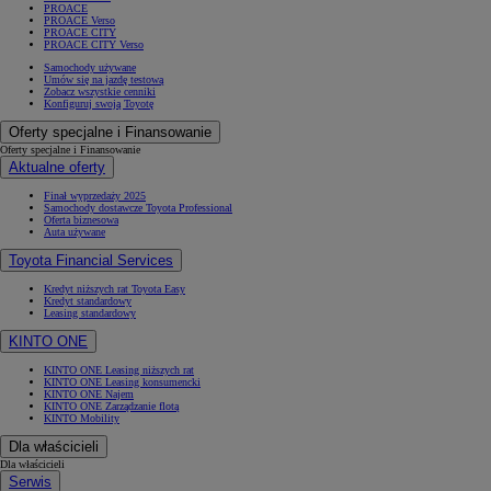
PROACE
PROACE Verso
PROACE CITY
PROACE CITY Verso
Samochody używane
Umów się na jazdę testową
Zobacz wszystkie cenniki
Konfiguruj swoją Toyotę
Oferty specjalne i Finansowanie
Oferty specjalne i Finansowanie
Aktualne oferty
Finał wyprzedaży 2025
Samochody dostawcze Toyota Professional
Oferta biznesowa
Auta używane
Toyota Financial Services
Kredyt niższych rat Toyota Easy
Kredyt standardowy
Leasing standardowy
KINTO ONE
KINTO ONE Leasing niższych rat
KINTO ONE Leasing konsumencki
KINTO ONE Najem
KINTO ONE Zarządzanie flotą
KINTO Mobility
Dla właścicieli
Dla właścicieli
Serwis