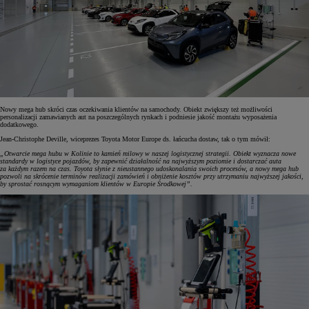
Nowy mega hub skróci czas oczekiwania klientów na samochody. Obiekt zwiększy też możliwości
personalizacji zamawianych aut na poszczególnych rynkach i podniesie jakość montażu wyposażenia
dodatkowego.
Jean-Christophe Deville, wiceprezes Toyota Motor Europe ds. łańcucha dostaw, tak o tym mówił:
„Otwarcie mega hubu w Kolinie to kamień milowy w naszej logistycznej strategii. Obiekt wyznacza nowe
standardy w logistyce pojazdów, by zapewnić działalność na najwyższym poziomie i dostarczać auta
za każdym razem na czas. Toyota słynie z nieustannego udoskonalania swoich procesów, a nowy mega hub
pozwoli na skrócenie terminów realizacji zamówień i obniżenie kosztów przy utrzymaniu najwyższej jakości,
by sprostać rosnącym wymaganiom klientów w Europie Środkowej”.