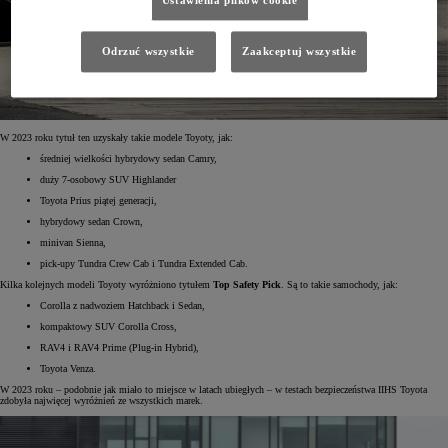
Ustawienia plików cookie
Odrzuć wszystkie
Zaakceptuj wszystkie
W 2023 roku tytuł ten uzyskały takie modele Toyoty, jak:
średniej wielkości hybrydowy sedan Camry,
duży 7-osobowy SUV Highlander
Toyota Prius piątej generacji,
hybrydowy sedan Crown,
minivan Sienna,
pick-upy Tundra Crew Cab i Tundra Extended Cab.
Kilka kolejnych modeli Toyoty wyróżniono tytułem
Top Safety Pick
. Są to takie samochody, jak:
Corolla z nadwoziem Hatchback i Sedan,
kompaktowy SUV Corolla Cross,
RAV4 i RAV4 Prime (Plug-in Hybrid),
Toyota Venza.
W 2023 roku – podobnie jak miało to miejsce w latach ubiegłych – w testach bezpieczeństwa IIHS Toyota
zdobyła najwięcej wyróżnień ze wszystkich marek.