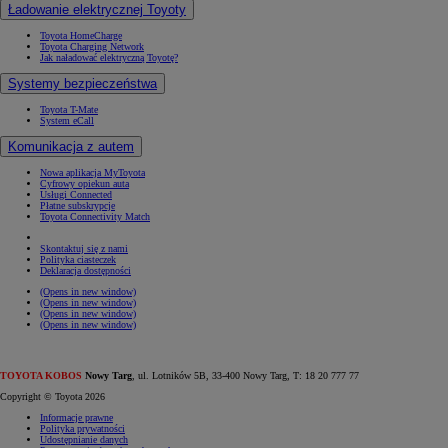
Ładowanie elektrycznej Toyoty
Toyota HomeCharge
Toyota Charging Network
Jak naładować elektryczną Toyotę?
Systemy bezpieczeństwa
Toyota T-Mate
System eCall
Komunikacja z autem
Nowa aplikacja MyToyota
Cyfrowy opiekun auta
Usługi Connected
Płatne subskrypcje
Toyota Connectivity Match
Skontaktuj się z nami
Polityka ciasteczek
Deklaracja dostępności
(Opens in new window)
(Opens in new window)
(Opens in new window)
(Opens in new window)
TOYOTA KOBOS
Nowy Targ
, ul. Lotników 5B, 33-400 Nowy Targ, T: 18 20 777 77
Copyright © Toyota 2026
Informacje prawne
Polityka prywatności
Udostępnianie danych