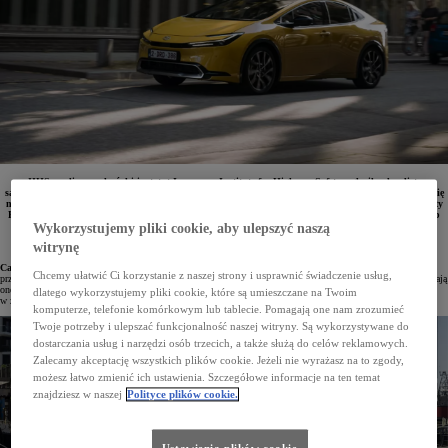
IIHS, czyli amerykański instytut Insurance Institute for Highway Safety, ogłosił pełną listę
samochodów, które uzyskały najlepsze wyniki w badaniach bezpieczeństwa w 2023 roku. Znalazło się
na niej aż 14 modeli Toyoty. Znane w Europie Prius, Camry i Highlander otrzymały tytuł Top Safety
Pick + 2023. Corolla, Corolla Cross, RAV4 i RAV4 Prime (plug-in hybrid) zdobyły wyróżnienie Top
Safety Pick 2023.
Wykorzystujemy pliki cookie, aby ulepszyć naszą
witrynę
Camry, Highlander i Prius najbezpieczniejszymi samochodami Top Safety Pick +
to wyróżnienie
Chcemy ułatwić Ci korzystanie z naszej strony i usprawnić świadczenie usług,
przyznawane najbezpieczniejszym samochodom dostępnym na amerykańskim rynku. W razie kolizji zapewniają
one najlepszą ochronę pasażerów, potwierdzoną w wymagających testach zderzeniowych. Są też wyposażone
dlatego wykorzystujemy pliki cookie, które są umieszczane na Twoim
w zaawansowane systemy bezpieczeństwa czynnego, których skuteczność sprawdzają niezależne testy IIHS.
komputerze, telefonie komórkowym lub tablecie. Pomagają one nam zrozumieć
Twoje potrzeby i ulepszać funkcjonalność naszej witryny. Są wykorzystywane do
dostarczania usług i narzędzi osób trzecich, a także służą do celów reklamowych.
Zalecamy akceptację wszystkich plików cookie. Jeżeli nie wyrażasz na to zgody,
możesz łatwo zmienić ich ustawienia. Szczegółowe informacje na ten temat
znajdziesz w naszej
Polityce plików cookie.