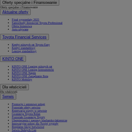
Oferty specjalne i Finansowanie
Oferty specjalne i Finansowanie
Aktualne oferty
Finał wyprzedaży 2025
Samochody dostawcze Toyota Professional
Oferta biznesowa
Auta używane
Toyota Financial Services
Kredyt niższych rat Toyota Easy
Kredyt standardowy
Leasing standardowy
KINTO ONE
KINTO ONE Leasing niższych rat
KINTO ONE Leasing konsumencki
KINTO ONE Najem
KINTO ONE Zarządzanie flotą
KINTO Mobility
Dla właścicieli
Dla właścicieli
Serwis
Promocje i sezonowe usługi
Pozostałe oferty serwisu
Rezerwacja wizyty w serwisie
Gwarancja Toyota Relax
Pozostałe Gwarancje Toyoty
Ubezpieczenia i naprawy blacharsko-lakiernicze
Innowacyjne usługi dla Twojej wygody
Bezpłatne Akcje Serwisowe
Serwis Dobrych Cen