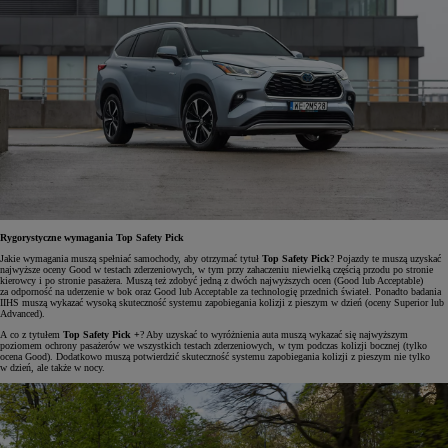
Rygorystyczne wymagania Top Safety Pick
Jakie wymagania muszą spełniać samochody, aby otrzymać tytuł
Top Safety Pick
? Pojazdy te muszą uzyskać
najwyższe oceny Good w testach zderzeniowych, w tym przy zahaczeniu niewielką częścią przodu po stronie
kierowcy i po stronie pasażera. Muszą też zdobyć jedną z dwóch najwyższych ocen (Good lub Acceptable)
za odporność na uderzenie w bok oraz Good lub Acceptable za technologię przednich świateł. Ponadto badania
IIHS muszą wykazać wysoką skuteczność systemu zapobiegania kolizji z pieszym w dzień (oceny Superior lub
Advanced).
A co z tytułem
Top Safety Pick +
? Aby uzyskać to wyróżnienia auta muszą wykazać się najwyższym
poziomem ochrony pasażerów we wszystkich testach zderzeniowych, w tym podczas kolizji bocznej (tylko
ocena Good). Dodatkowo muszą potwierdzić skuteczność systemu zapobiegania kolizji z pieszym nie tylko
w dzień, ale także w nocy.