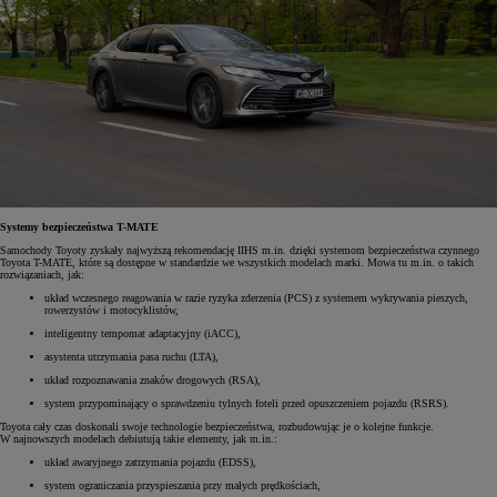
Systemy bezpieczeństwa T-MATE
Samochody Toyoty zyskały najwyższą rekomendację IIHS m.in. dzięki systemom bezpieczeństwa czynnego
Toyota T-MATE, które są dostępne w standardzie we wszystkich modelach marki. Mowa tu m.in. o takich
rozwiązaniach, jak:
układ wczesnego reagowania w razie ryzyka zderzenia (PCS) z systemem wykrywania pieszych,
rowerzystów i motocyklistów,
inteligentny tempomat adaptacyjny (iACC),
asystenta utrzymania pasa ruchu (LTA),
układ rozpoznawania znaków drogowych (RSA),
system przypominający o sprawdzeniu tylnych foteli przed opuszczeniem pojazdu (RSRS).
Toyota cały czas doskonali swoje technologie bezpieczeństwa, rozbudowując je o kolejne funkcje.
W najnowszych modelach debiutują takie elementy, jak m.in.:
układ awaryjnego zatrzymania pojazdu (EDSS),
system ograniczania przyspieszania przy małych prędkościach,