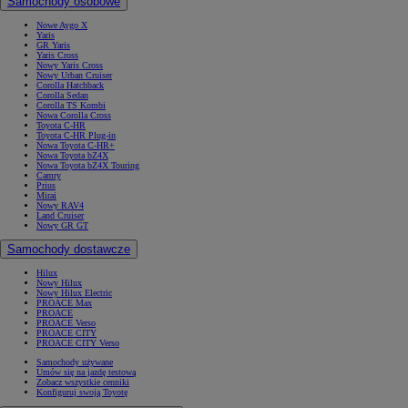
Samochody osobowe
Nowe Aygo X
Yaris
GR Yaris
Yaris Cross
Nowy Yaris Cross
Nowy Urban Cruiser
Corolla Hatchback
Corolla Sedan
Corolla TS Kombi
Nowa Corolla Cross
Toyota C-HR
Toyota C-HR Plug-in
Nowa Toyota C-HR+
Nowa Toyota bZ4X
Nowa Toyota bZ4X Touring
Camry
Prius
Mirai
Nowy RAV4
Land Cruiser
Nowy GR GT
Samochody dostawcze
Hilux
Nowy Hilux
Nowy Hilux Electric
PROACE Max
PROACE
PROACE Verso
PROACE CITY
PROACE CITY Verso
Samochody używane
Umów się na jazdę testową
Zobacz wszystkie cenniki
Konfiguruj swoją Toyotę