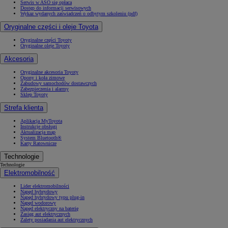
Serwis w ASO się opłaca
Dostęp do informacji serwisowych
Wykaz wydanych zaświadczeń o odbytym szkoleniu (pdf)
Oryginalne części i oleje Toyota
Oryginalne części Toyoty
Oryginalne oleje Toyoty
Akcesoria
Oryginalne akcesoria Toyoty
Opony i koła zimowe
Zabudowy samochodów dostawczych
Zabezpieczenia i alarmy
Sklep Toyoty
Strefa klienta
Aplikacja MyToyota
Instrukcje obsługi
Aktualizacja map
System Bluetooth®
Karty Ratownicze
Technologie
Technologie
Elektromobilność
Lider elektromobilności
Napęd hybrydowy
Napęd hybrydowy typu plug-in
Napęd wodorowy
Napęd elektryczny na baterię
Zasięg aut elektrycznych
Zalety posiadania aut elektrycznych