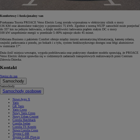
Komfortowy i funkcjonalny van
Przekazana Toyota PROACE Verso Electric Long została wyposażona w elektryczny silnik o mocy
136 KM oraz akumulator trakcyjny o pojemności 75 kWh. Zgodnie z normą WLTP samochód może przejechać
do 337 km na jednym ładowaniu, a dzięki możliwości ładowania prądem stałym DC o mocy
100 kW uzupełnienie energii w przedziale 5–80% zajmuje około 45 minut.
Odmiana Business z pakietem Comfort oferuje między innymi automatyczną klimatyzację, kamerę cofania,
czujniki parkowania z przodu, po bokach i z tyłu, system bezkluczykowego dostępu oraz felgi aluminiowe
w rozmiarze 17".
Duża ilość miejsca wewnątrz, wygoda podróżowania oraz praktyczny charakter modelu sprawiają, że PROACE
Verso Electric dobrze sprawdza się w codziennych zadaniach transportowych realizowanych przez Centrum
Zdrowia Dziecka.
Kontakt
Napisz do nas
Samochody
Samochody
Samochody osobowe
Nowe Aygo X
Yaris
GR Yaris
Yaris Cross
Nowy Yaris Cross
Nowy Urban Cruiser
Corolla Hatchback
Corolla Sedan
Corolla TS Kombi
Nowa Corolla Cross
Toyota C-HR
Toyota C-HR Plug-in