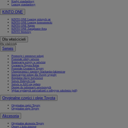
Kredyt standardowy
Leasing standardowy
KINTO ONE
KINTO ONE Leasing niższych rat
KINTO ONE Leasing konsumencki
KINTO ONE Najem
KINTO ONE Zarządzanie flotą
KINTO Mobility
Dla właścicieli
Dla właścicieli
Serwis
Promocje i sezonowe usługi
Pozostałe oferty serwisu
Rezerwacja wizyty w serwisie
Gwarancja Toyota Relax
Pozostałe Gwarancje Toyoty
Ubezpieczenia i naprawy blacharsko-lakiernicze
Innowacyjne usługi dla Twojej wygody
Bezpłatne Akcje Serwisowe
Serwis Dobrych Cen
Serwis w ASO się opłaca
Dostęp do informacji serwisowych
Wykaz wydanych zaświadczeń o odbytym szkoleniu (pdf)
Oryginalne części i oleje Toyota
Oryginalne części Toyoty
Oryginalne oleje Toyoty
Akcesoria
Oryginalne akcesoria Toyoty
Opony i koła zimowe