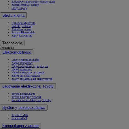
Zabudowy samochodów dostawczych
Zabezpieczenia i alarmy
Sklep Toyoty
Strefa klienta
Aplikacja MyToyota
Instrukcje obsługi
Aktualizacja map
System Bluetooth®
Karty Ratownicze
Technologie
Technologie
Elektromobilność
Lider elektromobilności
Napęd hybrydowy
Napęd hybrydowy typu plug-in
Napęd wodorowy
Napęd elektryczny na baterię
Zasięg aut elektrycznych
Zalety posiadania aut elektrycznych
Ładowanie elektrycznej Toyoty
Toyota HomeCharge
Toyota Charging Network
Jak naładować elektryczną Toyotę?
Systemy bezpieczeństwa
Toyota T-Mate
System eCall
Komunikacja z autem