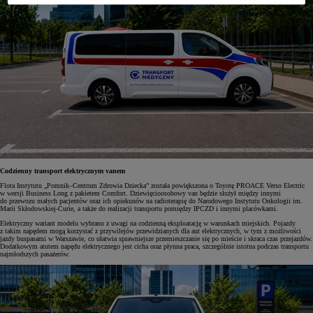
Codzienny transport elektrycznym vanem
Flota Instytutu „Pomnik–Centrum Zdrowia Dziecka” została powiększona o Toyotę PROACE Verso Electric
w wersji Business Long z pakietem Comfort. Dziewięcioosobowy van będzie służył między innymi
do przewozu małych pacjentów oraz ich opiekunów na radioterapię do Narodowego Instytutu Onkologii im.
Marii Skłodowskiej-Curie, a także do realizacji transportu pomiędzy IPCZD i innymi placówkami.
Elektryczny wariant modelu wybrano z uwagi na codzienną eksploatację w warunkach miejskich. Pojazdy
z takim napędem mogą korzystać z przywilejów przewidzianych dla aut elektrycznych, w tym z możliwości
jazdy buspasami w Warszawie, co ułatwia sprawniejsze przemieszczanie się po mieście i skraca czas przejazdów.
Dodatkowym atutem napędu elektrycznego jest cicha oraz płynna praca, szczególnie istotna podczas transportu
najmłodszych pasażerów.