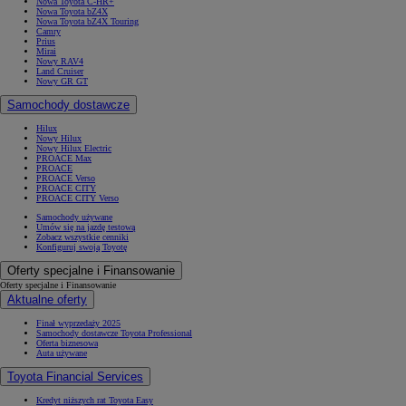
Nowa Toyota C-HR+
Nowa Toyota bZ4X
Nowa Toyota bZ4X Touring
Camry
Prius
Mirai
Nowy RAV4
Land Cruiser
Nowy GR GT
Samochody dostawcze
Hilux
Nowy Hilux
Nowy Hilux Electric
PROACE Max
PROACE
PROACE Verso
PROACE CITY
PROACE CITY Verso
Samochody używane
Umów się na jazdę testową
Zobacz wszystkie cenniki
Konfiguruj swoją Toyotę
Oferty specjalne i Finansowanie
Oferty specjalne i Finansowanie
Aktualne oferty
Finał wyprzedaży 2025
Samochody dostawcze Toyota Professional
Oferta biznesowa
Auta używane
Toyota Financial Services
Kredyt niższych rat Toyota Easy