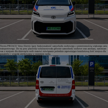
Toyota PROACE Verso Electric łączy funkcjonalność samochodu osobowego z przestronnością większego auta
transportowego. Do tej pory placówka wykorzystywała głównie samochody osobowe oraz autokary, natomiast
van z miejsem dla dziewięciu osób stanowi rozwiązanie pośrednie zapewniające komfortową ilość miejsca dla
pasażerów i wygodę użytkowania w miejskim ruchu.