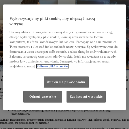
Wykorzystujemy pliki cookie, aby ulepszyć naszą
witrynę
Chcemy ułatwić Ci korzystanie z naszej strony i usprawnić świadczenie usług,
dlatego wykorzystujemy pliki cookie, które są umieszczane na Twoim
komputerze, telefonie komórkowym lub tablecie. Pomagają one nam zrozumieć
Twoje potrzeby i ulepszać funkcjonalność naszej witryny. Są wykorzystywane do
dostarczania usług i narzędzi osób trzecich, a także służą do celów reklamowych.
Zalecamy akceptację wszystkich plików cookie. Jeżeli nie wyrażasz na to zgody,
możesz łatwo zmienić ich ustawienia. Szczegółowe informacje na ten temat
znajdziesz w naszej
Polityce plików cookie.
Generative AI to nowa technologia, która będzie wspomaga projektantów z Toyota Reaserch Institute
(TRI). Wykorzystując dane dostarczone przez inżynierów, oprogramowanie pozwoli przyspieszyć prace
Ustawienia plików cookie
nad samochodami elektrycznymi kolejnej generacji.
Publicznie dostępne narzędzia sztucznej inteligencji projektanci od lat wykorzystywali do przetwarzania tekstu
na obraz (Generative AI), zwłaszcza na bardzo wczesnym etapie tworzenia nowych pojazdów. Dzięki nowemu
oprogramowaniu Toyoty w procesach projektowych zostaną uwzględnione również wytyczne od inżynierów,
Odrzuć wszystkie
Zaakceptuj wszystkie
w tym m.in.:
optymalny opór powietrza, który przekłada się na zużycie paliwa,
wymiary płyty podłogowej, które mają bezpośredni wpływ na prowadzenie auta i jego
bezpieczeństwo.
Avinash Balachandran, dyrektor działu Human Interactive Driving (HID) w TRI, którego zespół pracował nad tą
technologią, tak podsumował jej działanie:
„Narzędzia generatywnej sztucznej inteligencji często służą jako inspiracja dla projektantów, ale nie radzą sobie