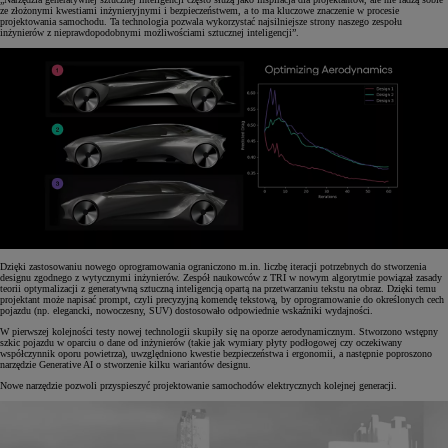
ze złożonymi kwestiami inżynieryjnymi i bezpieczeństwem, a to ma kluczowe znaczenie w procesie
projektowania samochodu. Ta technologia pozwala wykorzystać najsilniejsze strony naszego zespołu
inżynierów z nieprawdopodobnymi możliwościami sztucznej inteligencji”.
Dzięki zastosowaniu nowego oprogramowania ograniczono m.in. liczbę iteracji potrzebnych do stworzenia
designu zgodnego z wytycznymi inżynierów. Zespół naukowców z TRI w nowym algorytmie powiązał zasady
teorii optymalizacji z generatywną sztuczną inteligencją opartą na przetwarzaniu tekstu na obraz. Dzięki temu
projektant może napisać prompt, czyli precyzyjną komendę tekstową, by oprogramowanie do określonych cech
pojazdu (np. elegancki, nowoczesny, SUV) dostosowało odpowiednie wskaźniki wydajności.
W pierwszej kolejności testy nowej technologii skupiły się na oporze aerodynamicznym. Stworzono wstępny
szkic pojazdu w oparciu o dane od inżynierów (takie jak wymiary płyty podłogowej czy oczekiwany
współczynnik oporu powietrza), uwzględniono kwestie bezpieczeństwa i ergonomii, a następnie poproszono
narzędzie Generative AI o stworzenie kilku wariantów designu.
Nowe narzędzie pozwoli przyspieszyć projektowanie samochodów elektrycznych kolejnej generacji.