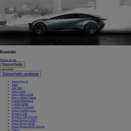
Kontakt
Napisz do nas
Samochody
Samochody
Samochody osobowe
Nowe Aygo X
Yaris
GR Yaris
Yaris Cross
Nowy Yaris Cross
Nowy Urban Cruiser
Corolla Hatchback
Corolla Sedan
Corolla TS Kombi
Nowa Corolla Cross
Toyota C-HR
Toyota C-HR Plug-in
Nowa Toyota C-HR+
Nowa Toyota bZ4X
Nowa Toyota bZ4X Touring
Camry