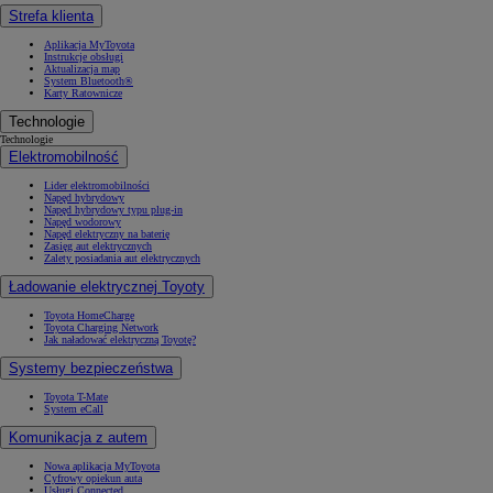
Strefa klienta
Aplikacja MyToyota
Instrukcje obsługi
Aktualizacja map
System Bluetooth®
Karty Ratownicze
Technologie
Technologie
Elektromobilność
Lider elektromobilności
Napęd hybrydowy
Napęd hybrydowy typu plug-in
Napęd wodorowy
Napęd elektryczny na baterię
Zasięg aut elektrycznych
Zalety posiadania aut elektrycznych
Ładowanie elektrycznej Toyoty
Toyota HomeCharge
Toyota Charging Network
Jak naładować elektryczną Toyotę?
Systemy bezpieczeństwa
Toyota T-Mate
System eCall
Komunikacja z autem
Nowa aplikacja MyToyota
Cyfrowy opiekun auta
Usługi Connected