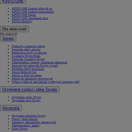
KINTO ONE
KINTO ONE Leasing niższych rat
KINTO ONE Leasing konsumencki
KINTO ONE Najem
KINTO ONE Zarządzanie flotą
KINTO Mobility
Dla właścicieli
Dla właścicieli
Serwis
Promocje i sezonowe usługi
Pozostałe oferty serwisu
Rezerwacja wizyty w serwisie
Gwarancja Toyota Relax
Pozostałe Gwarancje Toyoty
Ubezpieczenia i naprawy blacharsko-lakiernicze
Innowacyjne usługi dla Twojej wygody
Bezpłatne Akcje Serwisowe
Serwis Dobrych Cen
Serwis w ASO się opłaca
Dostęp do informacji serwisowych
Wykaz wydanych zaświadczeń o odbytym szkoleniu (pdf)
Oryginalne części i oleje Toyota
Oryginalne części Toyoty
Oryginalne oleje Toyoty
Akcesoria
Oryginalne akcesoria Toyoty
Opony i koła zimowe
Zabudowy samochodów dostawczych
Zabezpieczenia i alarmy
Sklep Toyoty