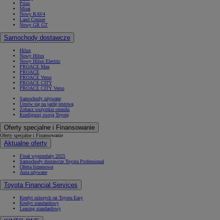
Prius
Mirai
Nowy RAV4
Land Cruiser
Nowy GR GT
Samochody dostawcze
Hilux
Nowy Hilux
Nowy Hilux Electric
PROACE Max
PROACE
PROACE Verso
PROACE CITY
PROACE CITY Verso
Samochody używane
Umów się na jazdę testową
Zobacz wszystkie cenniki
Konfiguruj swoją Toyotę
Oferty specjalne i Finansowanie
Oferty specjalne i Finansowanie
Aktualne oferty
Finał wyprzedaży 2025
Samochody dostawcze Toyota Professional
Oferta biznesowa
Auta używane
Toyota Financial Services
Kredyt niższych rat Toyota Easy
Kredyt standardowy
Leasing standardowy