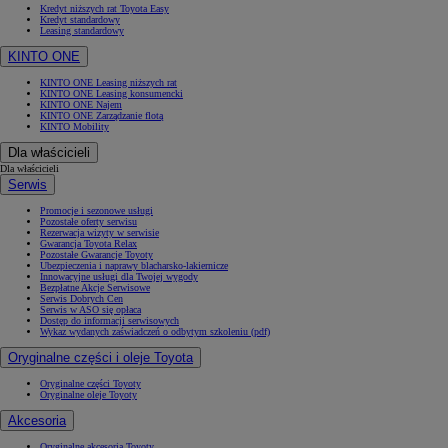
Kredyt niższych rat Toyota Easy
Kredyt standardowy
Leasing standardowy
KINTO ONE
KINTO ONE Leasing niższych rat
KINTO ONE Leasing konsumencki
KINTO ONE Najem
KINTO ONE Zarządzanie flotą
KINTO Mobility
Dla właścicieli
Dla właścicieli
Serwis
Promocje i sezonowe usługi
Pozostałe oferty serwisu
Rezerwacja wizyty w serwisie
Gwarancja Toyota Relax
Pozostałe Gwarancje Toyoty
Ubezpieczenia i naprawy blacharsko-lakiernicze
Innowacyjne usługi dla Twojej wygody
Bezpłatne Akcje Serwisowe
Serwis Dobrych Cen
Serwis w ASO się opłaca
Dostęp do informacji serwisowych
Wykaz wydanych zaświadczeń o odbytym szkoleniu (pdf)
Oryginalne części i oleje Toyota
Oryginalne części Toyoty
Oryginalne oleje Toyoty
Akcesoria
Oryginalne akcesoria Toyoty