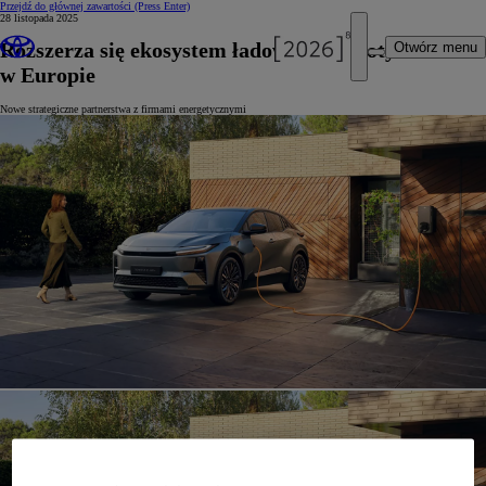
Przejdź do głównej zawartości
(Press Enter)
28 listopada 2025
Rozszerza się ekosystem ładowania Toyoty
Otwórz menu
w Europie
Nowe strategiczne partnerstwa z firmami energetycznymi