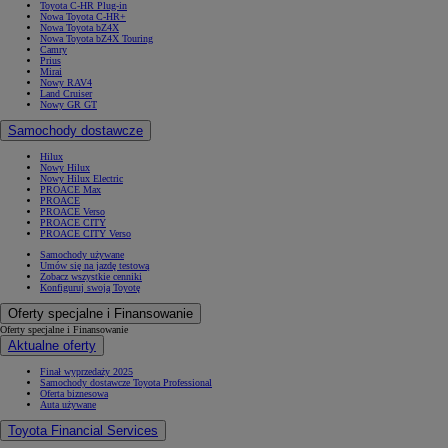
Toyota C-HR Plug-in
Nowa Toyota C-HR+
Nowa Toyota bZ4X
Nowa Toyota bZ4X Touring
Camry
Prius
Mirai
Nowy RAV4
Land Cruiser
Nowy GR GT
Samochody dostawcze
Hilux
Nowy Hilux
Nowy Hilux Electric
PROACE Max
PROACE
PROACE Verso
PROACE CITY
PROACE CITY Verso
Samochody używane
Umów się na jazdę testową
Zobacz wszystkie cenniki
Konfiguruj swoją Toyotę
Oferty specjalne i Finansowanie
Oferty specjalne i Finansowanie
Aktualne oferty
Finał wyprzedaży 2025
Samochody dostawcze Toyota Professional
Oferta biznesowa
Auta używane
Toyota Financial Services