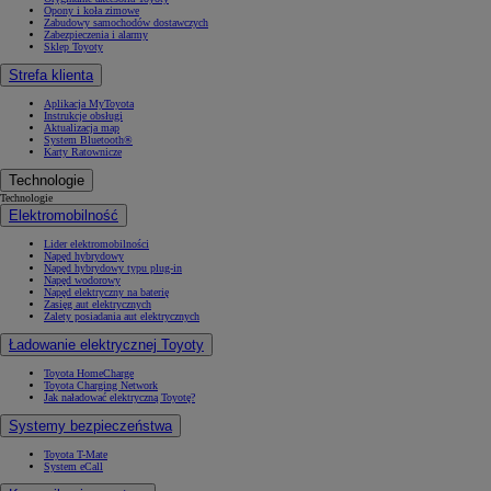
Opony i koła zimowe
Zabudowy samochodów dostawczych
Zabezpieczenia i alarmy
Sklep Toyoty
Strefa klienta
Aplikacja MyToyota
Instrukcje obsługi
Aktualizacja map
System Bluetooth®
Karty Ratownicze
Technologie
Technologie
Elektromobilność
Lider elektromobilności
Napęd hybrydowy
Napęd hybrydowy typu plug-in
Napęd wodorowy
Napęd elektryczny na baterię
Zasięg aut elektrycznych
Zalety posiadania aut elektrycznych
Ładowanie elektrycznej Toyoty
Toyota HomeCharge
Toyota Charging Network
Jak naładować elektryczną Toyotę?
Systemy bezpieczeństwa
Toyota T-Mate
System eCall