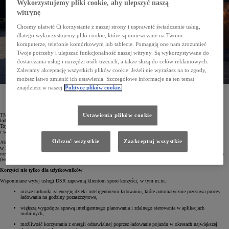
Wykorzystujemy pliki cookie, aby ulepszyć naszą
witrynę
Chcemy ułatwić Ci korzystanie z naszej strony i usprawnić świadczenie usług,
dlatego wykorzystujemy pliki cookie, które są umieszczane na Twoim
komputerze, telefonie komórkowym lub tablecie. Pomagają one nam zrozumieć
Twoje potrzeby i ulepszać funkcjonalność naszej witryny. Są wykorzystywane do
dostarczania usług i narzędzi osób trzecich, a także służą do celów reklamowych.
Zalecamy akceptację wszystkich plików cookie. Jeżeli nie wyrażasz na to zgody,
możesz łatwo zmienić ich ustawienia. Szczegółowe informacje na ten temat
znajdziesz w naszej
Polityce plików cookie.
Chcą zapewnić bardziej inteligentne ładowanie hybryd typu plug-in i samochodów elektrycznych,
Toyota nawiązała współpracę z wiodącymi dostawcami energii elektrycznej. Dzięki temu jej klienci
zyskają lepszy dostęp do energii ze źródeł odnawialnych, a rachunki za prąd będą niższe.
TME, czyli Toyota Motor Europe, wprowadza na wybranych europejskich rynkach kompletny ekosystem
Ustawienia plików cookie
ładowania. Projekt ten powstał z myślą o użytkownikach hybryd typu plug-in i samochodów elektrycznych
Toyoty i Lexusa. Jego zadaniem jest umożliwienie płynnego i inteligentnego ładowania w domu, w pracy
i w trasie.
Odrzuć wszystkie
Zaakceptuj wszystkie
Aby to osiągnąć, Toyota zawarła strategiczne partnerstwa z wiodącymi dostawcami energii elektrycznej
w Europie. Pierwsze konkretne efekty tych partnerstw będą widoczne w 2026 roku, wraz z uruchomieniem
rozwiązań Demand Side Response (DSR) w Wielkiej Brytanii (we współpracy z British Gas) oraz Niemczech
(we współpracy z The Mobility House Energy).
Korzyści nie tylko dla użytkowników
Wspomniane wyżej usługi DSR zapewnią klientom sporo korzyści, w tym m.in.:
niższe rachunki za energię dzięki inteligentnemu ładowaniu, które automatycznie przesuwa proces
ładowania na godziny pozaszczytowe,
większą wygodę za sprawą inteligentnego planowania i zdalnego sterowania w aplikacjach
mobilnych,
możliwość korzystania z energii odnawialnej poprzez ładowanie pojazdu w okresach największej