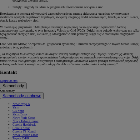
dostępności zielonej energii,
zachęty i nagrody za udział w programach równoważenia obciążenia sieci.
Rozwiązania te pomogą zrównoważyć zapotrzebowanie na energię elektryczną, ograniczą wykorzystanie
elektrowni opartych na paliwach kopalnych, zwiększą integrację źródeł odnawialnych, takich jak wiatr i słońce,
obniżą koszty rozbudowy sieci.
W nieodległej przyszłości TME planuje rozszerzyć współpracę na kolejne kraje i wprowadzić bardziej
zaawansowane rozwiązania, w tym integrację Vehicle-to-Grid (V2G). Dzięki temu pojazdy elektryczne nie tylko
będą pobierać energię z sieci, ale także ją udostępniać w razie potrzeby, stając się w mobilnymi magazynami
energii.
Leon Van Der Merwe, wiceprezes ds. gospodarki cyrkularnej i biznesu energetycznego w Toyota Motor Europe,
mówiąc o tym, podkreślił:
„Ta inicjatywa to kluczowy kamień milowy w szerszej strategii elektryfikacji Toyoty i wspiera jej ambicję
przyczyniania się do tworzenia społeczeństwa funkcjonującego na zasadach zrównoważonego rozwoju. Dzięki
umożliwieniu inteligentnego, elastycznego i ekologicznego ładowania Toyota pomaga kształtować przyszłość,
w której mobilność i energia współdziałają dla dobra klientów, społeczności i całej planety”.
Kontakt
Napisz do nas
Samochody
Samochody
Samochody osobowe
Nowe Aygo X
Yaris
GR Yaris
Yaris Cross
Nowy Yaris Cross
Nowy Urban Cruiser
Corolla Hatchback
Corolla Sedan
Corolla TS Kombi
Nowa Corolla Cross
Toyota C-HR