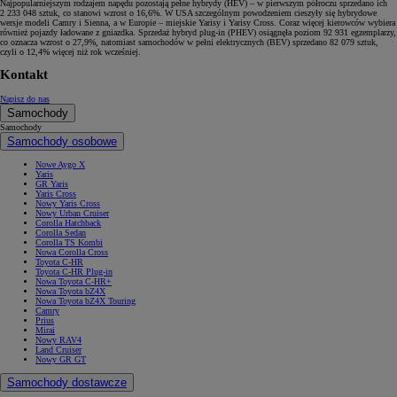
Najpopularniejszym rodzajem napędu pozostają pełne hybrydy (HEV) – w pierwszym półroczu sprzedano ich
2 233 048 sztuk, co stanowi wzrost o 16,6%. W USA szczególnym powodzeniem cieszyły się hybrydowe
wersje modeli Camry i Sienna, a w Europie – miejskie Yarisy i Yarisy Cross. Coraz więcej kierowców wybiera
również pojazdy ładowane z gniazdka. Sprzedaż hybryd plug-in (PHEV) osiągnęła poziom 92 931 egzemplarzy,
co oznacza wzrost o 27,9%, natomiast samochodów w pełni elektrycznych (BEV) sprzedano 82 079 sztuk,
czyli o 12,4% więcej niż rok wcześniej.
Kontakt
Napisz do nas
Samochody
Samochody
Samochody osobowe
Nowe Aygo X
Yaris
GR Yaris
Yaris Cross
Nowy Yaris Cross
Nowy Urban Cruiser
Corolla Hatchback
Corolla Sedan
Corolla TS Kombi
Nowa Corolla Cross
Toyota C-HR
Toyota C-HR Plug-in
Nowa Toyota C-HR+
Nowa Toyota bZ4X
Nowa Toyota bZ4X Touring
Camry
Prius
Mirai
Nowy RAV4
Land Cruiser
Nowy GR GT
Samochody dostawcze