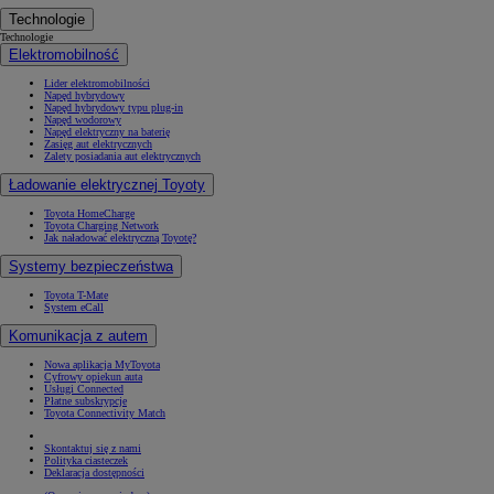
Technologie
Technologie
Elektromobilność
Lider elektromobilności
Napęd hybrydowy
Napęd hybrydowy typu plug-in
Napęd wodorowy
Napęd elektryczny na baterię
Zasięg aut elektrycznych
Zalety posiadania aut elektrycznych
Ładowanie elektrycznej Toyoty
Toyota HomeCharge
Toyota Charging Network
Jak naładować elektryczną Toyotę?
Systemy bezpieczeństwa
Toyota T-Mate
System eCall
Komunikacja z autem
Nowa aplikacja MyToyota
Cyfrowy opiekun auta
Usługi Connected
Płatne subskrypcje
Toyota Connectivity Match
Skontaktuj się z nami
Polityka ciasteczek
Deklaracja dostępności