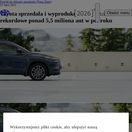
Przejdź do głównej zawartości
(Press Enter)
31 lipca 2025
Toyota sprzedała i wyprodukowała na świecie
Otwórz menu
rekordowe ponad 5,5 miliona aut w pół roku
Wykorzystujemy pliki cookie, aby ulepszyć naszą