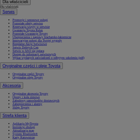
Dla właścicieli
Dla właścicieli
Serwis
Promocje i sezonowe usługi
Pozostałe oferty serwisu
Rezerwacja wizyty w serwisie
Gwarancja Toyota Relax
Pozostałe Gwarancje Toyoty
Ubezpieczenia i naprawy blacharsko-lakiernicze
Innowacyjne usługi dla Twojej wygody
Bezpłatne Akcje Serwisowe
Serwis Dobrych Cen
Serwis w ASO się opłaca
Dostęp do informacji serwisowych
Wykaz wydanych zaświadczeń o odbytym szkoleniu (pdf)
Oryginalne części i oleje Toyota
Oryginalne części Toyoty
Oryginalne oleje Toyoty
Akcesoria
Oryginalne akcesoria Toyoty
Opony i koła zimowe
Zabudowy samochodów dostawczych
Zabezpieczenia i alarmy
Sklep Toyoty
Strefa klienta
Aplikacja MyToyota
Instrukcje obsługi
Aktualizacja map
System Bluetooth®
Karty Ratownicze