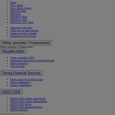
Hilux
Nowy Hilux
Nowy Hilux Electric
PROACE Max
PROACE
PROACE Verso
PROACE CITY
PROACE CITY Verso
Samochody używane
Umów się na jazdę testową
Zobacz wszystkie cenniki
Konfiguruj swoją Toyotę
Oferty specjalne i Finansowanie
Oferty specjalne i Finansowanie
Aktualne oferty
Finał wyprzedaży 2025
Samochody dostawcze Toyota Professional
Oferta biznesowa
Auta używane
Toyota Financial Services
Kredyt niższych rat Toyota Easy
Kredyt standardowy
Leasing standardowy
KINTO ONE
KINTO ONE Leasing niższych rat
KINTO ONE Leasing konsumencki
KINTO ONE Najem
KINTO ONE Zarządzanie flotą
KINTO Mobility