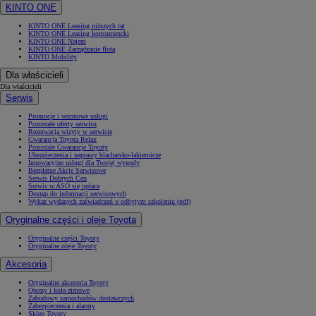
KINTO ONE
KINTO ONE Leasing niższych rat
KINTO ONE Leasing konsumencki
KINTO ONE Najem
KINTO ONE Zarządzanie flotą
KINTO Mobility
Dla właścicieli
Dla właścicieli
Serwis
Promocje i sezonowe usługi
Pozostałe oferty serwisu
Rezerwacja wizyty w serwisie
Gwarancja Toyota Relax
Pozostałe Gwarancje Toyoty
Ubezpieczenia i naprawy blacharsko-lakiernicze
Innowacyjne usługi dla Twojej wygody
Bezpłatne Akcje Serwisowe
Serwis Dobrych Cen
Serwis w ASO się opłaca
Dostęp do informacji serwisowych
Wykaz wydanych zaświadczeń o odbytym szkoleniu (pdf)
Oryginalne części i oleje Toyota
Oryginalne części Toyoty
Oryginalne oleje Toyoty
Akcesoria
Oryginalne akcesoria Toyoty
Opony i koła zimowe
Zabudowy samochodów dostawczych
Zabezpieczenia i alarmy
Sklep Toyoty