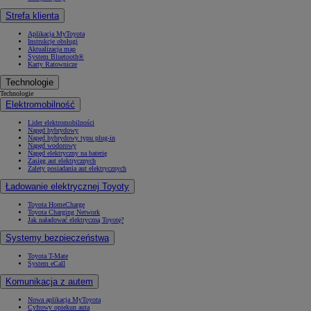
Strefa klienta
Aplikacja MyToyota
Instrukcje obsługi
Aktualizacja map
System Bluetooth®
Karty Ratownicze
Technologie
Technologie
Elektromobilność
Lider elektromobilności
Napęd hybrydowy
Napęd hybrydowy typu plug-in
Napęd wodorowy
Napęd elektryczny na baterię
Zasięg aut elektrycznych
Zalety posiadania aut elektrycznych
Ładowanie elektrycznej Toyoty
Toyota HomeCharge
Toyota Charging Network
Jak naładować elektryczną Toyotę?
Systemy bezpieczeństwa
Toyota T-Mate
System eCall
Komunikacja z autem
Nowa aplikacja MyToyota
Cyfrowy opiekun auta