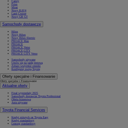
Camry
Prius
Mirai
Nowy RAV4
Land Cruiser
Nowy GR GT
Samochody dostawcze
Hilux
Nowy Hilux
Nowy Hilux Electric
PROACE Max
PROACE
PROACE Verso
PROACE CITY
PROACE CITY Verso
Samochody używane
Umów się na jazdę testową
Zobacz wszystkie cenniki
Konfiguruj swoją Toyotę
Oferty specjalne i Finansowanie
Oferty specjalne i Finansowanie
Aktualne oferty
Finał wyprzedaży 2025
Samochody dostawcze Toyota Professional
Oferta biznesowa
Auta używane
Toyota Financial Services
Kredyt niższych rat Toyota Easy
Kredyt standardowy
Leasing standardowy