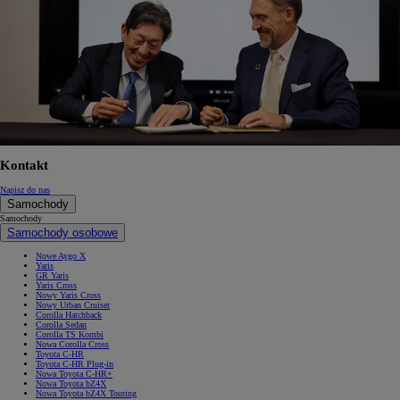
Kontakt
Napisz do nas
Samochody
Samochody
Samochody osobowe
Nowe Aygo X
Yaris
GR Yaris
Yaris Cross
Nowy Yaris Cross
Nowy Urban Cruiser
Corolla Hatchback
Corolla Sedan
Corolla TS Kombi
Nowa Corolla Cross
Toyota C-HR
Toyota C-HR Plug-in
Nowa Toyota C-HR+
Nowa Toyota bZ4X
Nowa Toyota bZ4X Touring