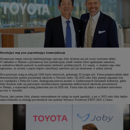
Decydujący etap prac poprzedzający komercjalizację
Dynamiczne tempo rozwoju kalifornijskiego start-upu Joby Aviation ma już swoje wymierne efekty.
W zakładzie w Marinie z pilotażowej linii produkcyjnej zszedł właśnie trzeci egzemplarz samolotu,
a rozbudowa fabryki pozwoli na podwojenie zdolności produkcyjnych. Co więcej, w sierpniu tego roku
ogłoszono, że czwarty z pięciu etapów certyfikacji samolotu jest już ukończony w jednej trzeciej.
Dwa prototypy mają za sobą już 1500 lotów testowych, pokonując 33 tysiące mil. Firma przeprowadziła także
demonstracyjny przelot powietrznej taksówki w Nowym Jorku. Od 2025 roku Joby planuje regularne loty
we współpracy z Delta Air Lines. Analogiczną umowę zawarto w Zjednoczonych Emiratach Arabskich, gdzie
Joby Aviation stało się pierwszym certyfikowanym operatorem elektrycznych taksówek powietrznych
w Dubaju, a rozpoczęcie usług planowane jest na 2026 rok. Firma stara się także o uzyskanie zezwolenia
na loty w Australii.
Toyota, jako partner Joby, planuje wprowadzenie tej usługi na rynek japoński, a już w 2025 roku Joby będzie
odpowiedzialne za obsługę powietrznych taxi podczas Wystawy Światowej EXPO 2025 w Osace.