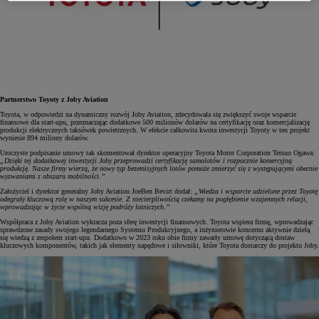
Partnerstwo Toyoty z Joby Aviation
Toyota, w odpowiedzi na dynamiczny rozwój Joby Aviation, zdecydowała się zwiększyć swoje wsparcie
finansowe dla start-upu, przeznaczając dodatkowe 500 milionów dolarów na certyfikację oraz komercjalizację
produkcji elektrycznych taksówek powietrznych. W efekcie całkowita kwota inwestycji Toyoty w ten projekt
wyniesie 894 miliony dolarów.
Uroczyste podpisanie umowy tak skomentował dyrektor operacyjny Toyota Motor Corporation Tetsuo Ogawa:
„Dzięki tej dodatkowej inwestycji Joby przeprowadzi certyfikację samolotów i rozpocznie komercyjną
produkcję. Nasze firmy wierzą, że nowy typ bezemisyjnych lotów pomoże zmierzyć się z występującymi obecnie
wyzwaniami z obszaru mobilności.”
Założyciel i dyrektor generalny Joby Aviation JoeBen Bevirt dodał:
„Wiedza i wsparcie udzielone przez Toyotę
odegrały kluczową rolę w naszym sukcesie. Z niecierpliwością czekamy na pogłębienie wzajemnych relacji,
wprowadzając w życie wspólną wizję podróży lotniczych.”
Współpraca z Joby Aviation wykracza poza sferę inwestycji finansowych. Toyota wspiera firmę, wprowadzając
sprawdzone zasady swojego legendarnego Systemu Produkcyjnego, a inżynierowie koncernu aktywnie dzielą
się wiedzą z zespołem start-upu. Dodatkowo w 2023 roku obie firmy zawarły umowę dotyczącą dostaw
kluczowych komponentów, takich jak elementy napędowe i siłowniki, które Toyota dostarczy do projektu Joby.