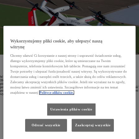
Wykorzystujemy pliki cookie, aby ulepszyć naszą
witrynę
Chcemy ułatwić Ci korzystanie z naszej strony i usprawnić świadczenie usług,
Toyota Motor Corporation zainwestuje dodatkowe 500 milionów dolarów w rozwój komercyjnego
dlatego wykorzystujemy pliki cookie, które są umieszczane na Twoim
zastosowania elektrycznego samolotu pionowego startu i lądowania (eVTOL) firmy Joby Aviation.
komputerze, telefonie komórkowym lub tablecie. Pomagają one nam zrozumieć
Japoński koncern przeznaczy na strategiczne partnerstwo i wsparcie start-upu produkującego
powietrzne taksówki łącznie 894 miliony dolarów.
Twoje potrzeby i ulepszać funkcjonalność naszej witryny. Są wykorzystywane do
dostarczania usług i narzędzi osób trzecich, a także służą do celów reklamowych.
W 2019 roku Toyota nawiązała współpracę strategiczną z Joby Aviation, inwestując w ten start-up kwotę
394 milionów dolarów. Joby Aviation to czołowy gracz w dziedzinie rozwoju elektrycznych pojazdów
Zalecamy akceptację wszystkich plików cookie. Jeżeli nie wyrażasz na to zgody,
pionowego startu i lądowania (eVTOL) zaprojektowanych z myślą o krótkich lotach w charakterze taksówek
powietrznych. Model stworzony przez firmę mieści na pokładzie pilota i czterech pasażerów, osiągając prędkość
możesz łatwo zmienić ich ustawienia. Szczegółowe informacje na ten temat
ponad 320 km/h i zasięg do około 280 km na jednym ładowaniu. Dzięki elektrycznemu napędowi samolot jest
znajdziesz w naszej
Polityce plików cookie.
wyjątkowo cichy i ekonomiczny w utrzymaniu.
Ustawienia plików cookie
Odrzuć wszystkie
Zaakceptuj wszystkie