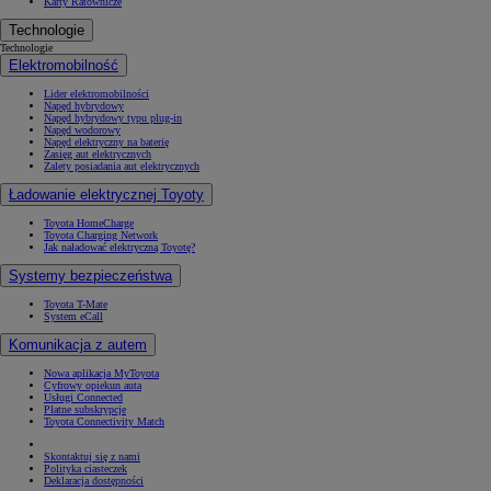
Karty Ratownicze
Technologie
Technologie
Elektromobilność
Lider elektromobilności
Napęd hybrydowy
Napęd hybrydowy typu plug-in
Napęd wodorowy
Napęd elektryczny na baterię
Zasięg aut elektrycznych
Zalety posiadania aut elektrycznych
Ładowanie elektrycznej Toyoty
Toyota HomeCharge
Toyota Charging Network
Jak naładować elektryczną Toyotę?
Systemy bezpieczeństwa
Toyota T-Mate
System eCall
Komunikacja z autem
Nowa aplikacja MyToyota
Cyfrowy opiekun auta
Usługi Connected
Płatne subskrypcje
Toyota Connectivity Match
Skontaktuj się z nami
Polityka ciasteczek
Deklaracja dostępności