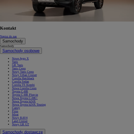
Kontakt
Napisz do nas
Samochody
Samochody
Samochody osobowe
Nowe Aygo X
Yaris
GR Yaris
Yaris Cross
Nowy Yaris Cross
Nowy Urban Cruiser
Corolla Hatchback
Corolla Sedan
Corolla TS Kombi
Nowa Corolla Cross
Toyota C-HR
Toyota C-HR Plug-in
Nowa Toyota C-HR+
Nowa Toyota bZ4X
Nowa Toyota bZ4X Touring
Camry
Prius
Mirai
Nowy RAV4
Land Cruiser
Nowy GR GT
Samochody dostawcze