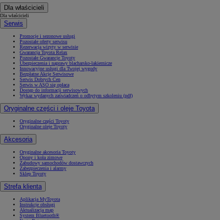
Dla właścicieli
Dla właścicieli
Serwis
Promocje i sezonowe usługi
Pozostałe oferty serwisu
Rezerwacja wizyty w serwisie
Gwarancja Toyota Relax
Pozostałe Gwarancje Toyoty
Ubezpieczenia i naprawy blacharsko-lakiernicze
Innowacyjne usługi dla Twojej wygody
Bezpłatne Akcje Serwisowe
Serwis Dobrych Cen
Serwis w ASO się opłaca
Dostęp do informacji serwisowych
Wykaz wydanych zaświadczeń o odbytym szkoleniu (pdf)
Oryginalne części i oleje Toyota
Oryginalne części Toyoty
Oryginalne oleje Toyoty
Akcesoria
Oryginalne akcesoria Toyoty
Opony i koła zimowe
Zabudowy samochodów dostawczych
Zabezpieczenia i alarmy
Sklep Toyoty
Strefa klienta
Aplikacja MyToyota
Instrukcje obsługi
Aktualizacja map
System Bluetooth®