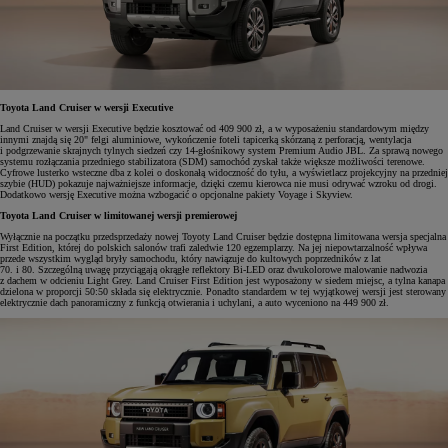
Toyota Land Cruiser w wersji Executive
Land Cruiser w wersji Executive będzie kosztować od 409 900 zł, a w wyposażeniu standardowym między
innymi znajdą się 20" felgi aluminiowe, wykończenie foteli tapicerką skórzaną z perforacją, wentylacja
i podgrzewanie skrajnych tylnych siedzeń czy 14-głośnikowy system Premium Audio JBL. Za sprawą nowego
systemu rozłączania przedniego stabilizatora (SDM) samochód zyskał także większe możliwości terenowe.
Cyfrowe lusterko wsteczne dba z kolei o doskonałą widoczność do tyłu, a wyświetlacz projekcyjny na przedniej
szybie (HUD) pokazuje najważniejsze informacje, dzięki czemu kierowca nie musi odrywać wzroku od drogi.
Dodatkowo wersję Executive można wzbogacić o opcjonalne pakiety Voyage i Skyview.
Toyota Land Cruiser w limitowanej wersji premierowej
Wyłącznie na początku przedsprzedaży nowej Toyoty Land Cruiser będzie dostępna limitowana wersja specjalna
First Edition, której do polskich salonów trafi zaledwie 120 egzemplarzy. Na jej niepowtarzalność wpływa
przede wszystkim wygląd bryły samochodu, który nawiązuje do kultowych poprzedników z lat
70. i 80. Szczególną uwagę przyciągają okrągłe reflektory Bi-LED oraz dwukolorowe malowanie nadwozia
z dachem w odcieniu Light Grey. Land Cruiser First Edition jest wyposażony w siedem miejsc, a tylna kanapa
dzielona w proporcji 50:50 składa się elektrycznie. Ponadto standardem w tej wyjątkowej wersji jest sterowany
elektrycznie dach panoramiczny z funkcją otwierania i uchylani, a auto wyceniono na 449 900 zł.