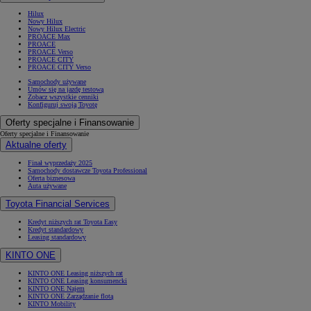
Hilux
Nowy Hilux
Nowy Hilux Electric
PROACE Max
PROACE
PROACE Verso
PROACE CITY
PROACE CITY Verso
Samochody używane
Umów się na jazdę testową
Zobacz wszystkie cenniki
Konfiguruj swoją Toyotę
Oferty specjalne i Finansowanie
Oferty specjalne i Finansowanie
Aktualne oferty
Finał wyprzedaży 2025
Samochody dostawcze Toyota Professional
Oferta biznesowa
Auta używane
Toyota Financial Services
Kredyt niższych rat Toyota Easy
Kredyt standardowy
Leasing standardowy
KINTO ONE
KINTO ONE Leasing niższych rat
KINTO ONE Leasing konsumencki
KINTO ONE Najem
KINTO ONE Zarządzanie flotą
KINTO Mobility