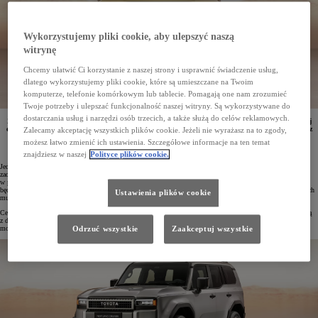
Wykorzystujemy pliki cookie, aby ulepszyć naszą
witrynę
Chcemy ułatwić Ci korzystanie z naszej strony i usprawnić świadczenie usług,
dlatego wykorzystujemy pliki cookie, które są umieszczane na Twoim
komputerze, telefonie komórkowym lub tablecie. Pomagają one nam zrozumieć
Twoje potrzeby i ulepszać funkcjonalność naszej witryny. Są wykorzystywane do
dostarczania usług i narzędzi osób trzecich, a także służą do celów reklamowych.
Zanim nowa Toyota Land Cruiser trafi do polskich salonów, klienci będą mogli zarezerwować swój
egzemplarz już w lutym. Przedsprzedaż obejmie dwie najwyższe wersje wyposażenia – Executive oraz
Zalecamy akceptację wszystkich plików cookie. Jeżeli nie wyrażasz na to zgody,
First Editon – a najniższa cena podstawowej wersji Prado została ustalona na poziomie 319 900 zł.
możesz łatwo zmienić ich ustawienia. Szczegółowe informacje na ten temat
znajdziesz w naszej
Polityce plików cookie.
Jednym z obecnie najbardziej wyczekiwanych modeli na rynku jest nowa Toyota Land Cruiser, która
zadebiutuje w 2024 roku, a już w lutym polscy klienci będą mogli zamówić swój egzemplarz
w przedsprzedaży. Ta klasyczna terenówka na ramie ze stałym napędem 4x4 oprócz zupełnie nowego wyglądu
będzie wyposażona w najnowsze technologie ułatwiające jazdę off-roadową, pełen pakiet najnowocześniejszych
Ustawienia plików cookie
multimediów oraz systemów bezpieczeństwa Toyota T-MATE.
Cena wersji podstawowej Prado będzie zaczynać się od 319 900 zł, a w przedsprzedaży można zamówić jedną
z dwóch najwyższych wersji wyposażenia – Executive oraz First Edition. Więcej szczegółów na ten temat
można uzyskać po zapisaniu się do
newslettera Toyoty Land Cruiser
.
Odrzuć wszystkie
Zaakceptuj wszystkie