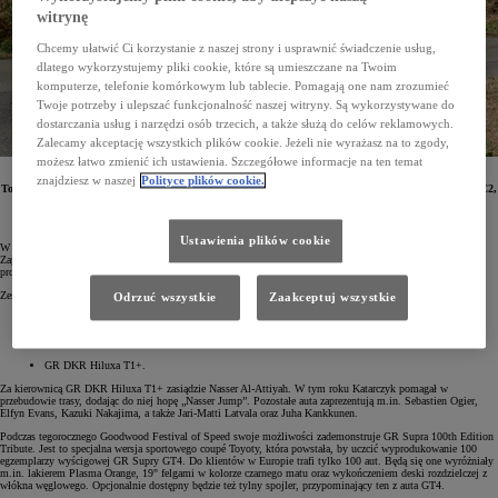
witrynę
Chcemy ułatwić Ci korzystanie z naszej strony i usprawnić świadczenie usług,
dlatego wykorzystujemy pliki cookie, które są umieszczane na Twoim
komputerze, telefonie komórkowym lub tablecie. Pomagają one nam zrozumieć
Twoje potrzeby i ulepszać funkcjonalność naszej witryny. Są wykorzystywane do
dostarczania usług i narzędzi osób trzecich, a także służą do celów reklamowych.
Zalecamy akceptację wszystkich plików cookie. Jeżeli nie wyrażasz na to zgody,
możesz łatwo zmienić ich ustawienia. Szczegółowe informacje na ten temat
W dniach 13-16 lipca odbędzie się coroczny Goodwood Festival of Speed. Podczas tego wydarzenia
znajdziesz w naszej
Polityce plików cookie.
Toyota zaprezentuje swoje wodorowe prototypy, w tym Mirai Sport Concept, nowego GR Yarisa WRC2,
a także GR Suprę GT4 Evo zasilaną e-paliwem.
Ustawienia plików cookie
W dniach 13-16 lipca w południowej Anglii odbędzie się coroczny Goodwood Festival of Speed.
Zaprezentowane tam zostaną najbardziej wyjątkowej samochody rajdowe i wyścigowe, najnowsze modele
produkcyjne, a także liczne prototypy i auta klasyczne.
Zespół TOYOTA GAZOO Racing pokaże swoje 3 mistrzowskie auta:
Odrzuć wszystkie
Zaakceptuj wszystkie
GR Yarisa Rally1 HYBRID, który zdobył tytuł w WRC,
GR010 Hybrid (mistrz WEC),
GR DKR Hiluxa T1+.
Za kierownicą GR DKR Hiluxa T1+ zasiądzie Nasser Al-Attiyah. W tym roku Katarczyk pomagał w
przebudowie trasy, dodając do niej hopę „Nasser Jump”. Pozostałe auta zaprezentują m.in. Sebastien Ogier,
Elfyn Evans, Kazuki Nakajima, a także Jari-Matti Latvala oraz Juha Kankkunen.
Podczas tegorocznego Goodwood Festival of Speed swoje możliwości zademonstruje GR Supra 100th Edition
Tribute. Jest to specjalna wersja sportowego coupé Toyoty, która powstała, by uczcić wyprodukowanie 100
egzemplarzy wyścigowej GR Supry GT4. Do klientów w Europie trafi tylko 100 aut. Będą się one wyróżniały
m.in. lakierem Plasma Orange, 19" felgami w kolorze czarnego matu oraz wykończeniem deski rozdzielczej z
włókna węglowego. Opcjonalnie dostępny będzie też tylny spojler, przypominający ten z auta GT4.