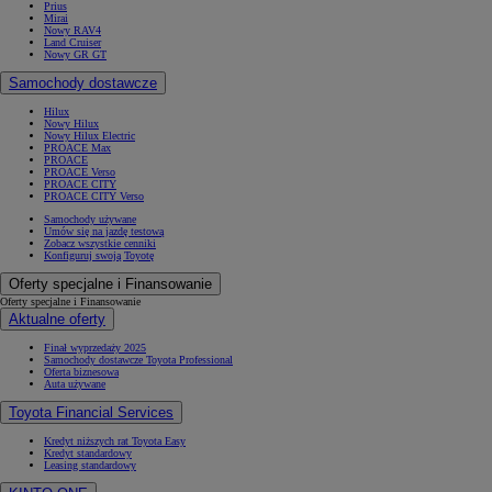
Prius
Mirai
Nowy RAV4
Land Cruiser
Nowy GR GT
Samochody dostawcze
Hilux
Nowy Hilux
Nowy Hilux Electric
PROACE Max
PROACE
PROACE Verso
PROACE CITY
PROACE CITY Verso
Samochody używane
Umów się na jazdę testową
Zobacz wszystkie cenniki
Konfiguruj swoją Toyotę
Oferty specjalne i Finansowanie
Oferty specjalne i Finansowanie
Aktualne oferty
Finał wyprzedaży 2025
Samochody dostawcze Toyota Professional
Oferta biznesowa
Auta używane
Toyota Financial Services
Kredyt niższych rat Toyota Easy
Kredyt standardowy
Leasing standardowy