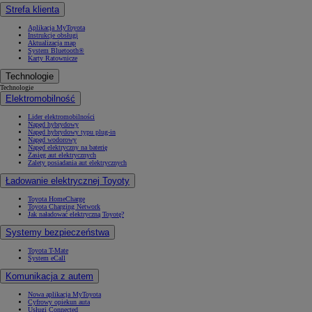
Strefa klienta
Aplikacja MyToyota
Instrukcje obsługi
Aktualizacja map
System Bluetooth®
Karty Ratownicze
Technologie
Technologie
Elektromobilność
Lider elektromobilności
Napęd hybrydowy
Napęd hybrydowy typu plug-in
Napęd wodorowy
Napęd elektryczny na baterię
Zasięg aut elektrycznych
Zalety posiadania aut elektrycznych
Ładowanie elektrycznej Toyoty
Toyota HomeCharge
Toyota Charging Network
Jak naładować elektryczną Toyotę?
Systemy bezpieczeństwa
Toyota T-Mate
System eCall
Komunikacja z autem
Nowa aplikacja MyToyota
Cyfrowy opiekun auta
Usługi Connected