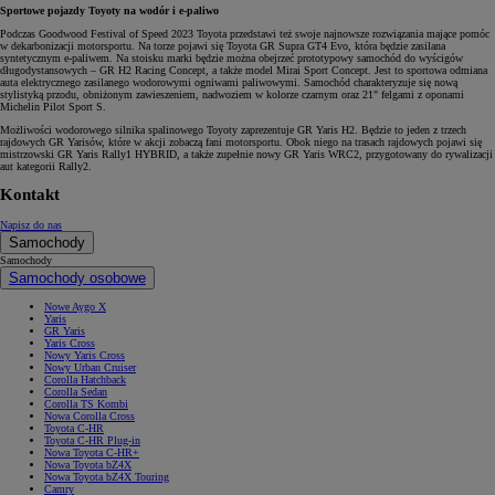
Sportowe pojazdy Toyoty na wodór i e-paliwo
Podczas Goodwood Festival of Speed 2023 Toyota przedstawi też swoje najnowsze rozwiązania mające pomóc
w dekarbonizacji motorsportu. Na torze pojawi się Toyota GR Supra GT4 Evo, która będzie zasilana
syntetycznym e-paliwem. Na stoisku marki będzie można obejrzeć prototypowy samochód do wyścigów
długodystansowych – GR H2 Racing Concept, a także model Mirai Sport Concept. Jest to sportowa odmiana
auta elektrycznego zasilanego wodorowymi ogniwami paliwowymi. Samochód charakteryzuje się nową
stylistyką przodu, obniżonym zawieszeniem, nadwoziem w kolorze czarnym oraz 21" felgami z oponami
Michelin Pilot Sport S.
Możliwości wodorowego silnika spalinowego Toyoty zaprezentuje GR Yaris H2. Będzie to jeden z trzech
rajdowych GR Yarisów, które w akcji zobaczą fani motorsportu. Obok niego na trasach rajdowych pojawi się
mistrzowski GR Yaris Rally1 HYBRID, a także zupełnie nowy GR Yaris WRC2, przygotowany do rywalizacji
aut kategorii Rally2.
Kontakt
Napisz do nas
Samochody
Samochody
Samochody osobowe
Nowe Aygo X
Yaris
GR Yaris
Yaris Cross
Nowy Yaris Cross
Nowy Urban Cruiser
Corolla Hatchback
Corolla Sedan
Corolla TS Kombi
Nowa Corolla Cross
Toyota C-HR
Toyota C-HR Plug-in
Nowa Toyota C-HR+
Nowa Toyota bZ4X
Nowa Toyota bZ4X Touring
Camry