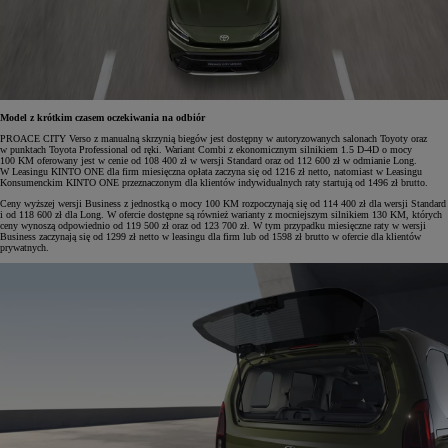
Model z krótkim czasem oczekiwania na odbiór
PROACE CITY Verso z manualną skrzynią biegów jest dostępny w autoryzowanych salonach Toyoty oraz
w punktach Toyota Professional od ręki. Wariant Combi z ekonomicznym silnikiem 1.5 D-4D o mocy
100 KM oferowany jest w cenie od 108 400 zł w wersji Standard oraz od 112 600 zł w odmianie Long.
W Leasingu KINTO ONE dla firm miesięczna opłata zaczyna się od 1216 zł netto, natomiast w Leasingu
Konsumenckim KINTO ONE przeznaczonym dla klientów indywidualnych raty startują od 1496 zł brutto.
Ceny wyższej wersji Business z jednostką o mocy 100 KM rozpoczynają się od 114 400 zł dla wersji Standard
i od 118 600 zł dla Long. W ofercie dostępne są również warianty z mocniejszym silnikiem 130 KM, których
ceny wynoszą odpowiednio od 119 500 zł oraz od 123 700 zł. W tym przypadku miesięczne raty w wersji
Business zaczynają się od 1299 zł netto w leasingu dla firm lub od 1598 zł brutto w ofercie dla klientów
prywatnych.