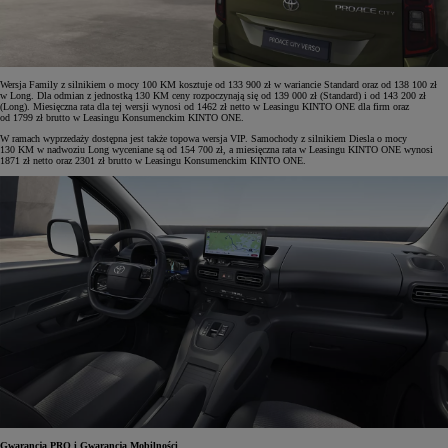
Wersja Family z silnikiem o mocy 100 KM kosztuje od 133 900 zł w wariancie Standard oraz od 138 100 zł
w Long. Dla odmian z jednostką 130 KM ceny rozpoczynają się od 139 000 zł (Standard) i od 143 200 zł
(Long). Miesięczna rata dla tej wersji wynosi od 1462 zł netto w Leasingu KINTO ONE dla firm oraz
od 1799 zł brutto w Leasingu Konsumenckim KINTO ONE.
W ramach wyprzedaży dostępna jest także topowa wersja VIP. Samochody z silnikiem Diesla o mocy
130 KM w nadwoziu Long wyceniane są od 154 700 zł, a miesięczna rata w Leasingu KINTO ONE wynosi
1871 zł netto oraz 2301 zł brutto w Leasingu Konsumenckim KINTO ONE.
Gwarancja PRO i Gwarancja Mobilności