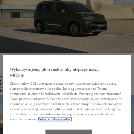
Toyota PROACE CITY Verso to model o szerokim zakresie zastosowań, który dobrze sprawdza się
zarówno w roli samochodu rodzinnego, jak i w działalności firmowej. Dostępne na wyprzedaży
kompaktowe vany wyposażone w manualną skrzynię biegów można odebrać od ręki w ramach
korzystnego leasingu KINTO One z miesięcznymi ratami zaczynającymi się od 1216 zł netto dla
Wykorzystujemy pliki cookie, aby ulepszyć naszą
przedsiębiorstw lub od 1496 zł brutto dla klientów indywidualnych.
witrynę
Toyota PROACE CITY Verso łączy wygodę samochodu osobowego z praktycznością kompaktowego vana
i jest jednym z najchętniej wybieranych modeli w ofercie Toyota Professional. Wyróżnia się przestronnym,
Chcemy ułatwić Ci korzystanie z naszej strony i usprawnić świadczenie usług,
jasnym wnętrzem oraz dużym bagażnikiem, a szeroki wybór akcesoriów umożliwia dopasowanie pojazdu
do indywidualnych potrzeb. Elastyczna aranżacja przestrzeni, wysoka ładowność oraz zróżnicowana oferta
dlatego wykorzystujemy pliki cookie, które są umieszczane na Twoim
jednostek napędowych sprawiają, że stanowi on bardzo funkcjonalną alternatywę dla SUV-ów.
komputerze, telefonie komórkowym lub tablecie. Pomagają one nam zrozumieć
Twoje potrzeby i ulepszać funkcjonalność naszej witryny. Są wykorzystywane do
dostarczania usług i narzędzi osób trzecich, a także służą do celów reklamowych.
Zalecamy akceptację wszystkich plików cookie. Jeżeli nie wyrażasz na to zgody,
możesz łatwo zmienić ich ustawienia. Szczegółowe informacje na ten temat
znajdziesz w naszej
Polityce plików cookie.