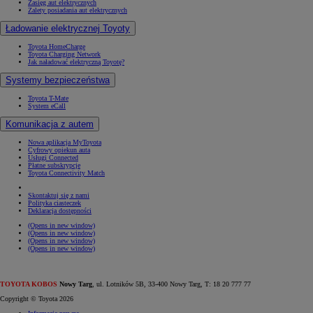
Zasięg aut elektrycznych
Zalety posiadania aut elektrycznych
Ładowanie elektrycznej Toyoty
Toyota HomeCharge
Toyota Charging Network
Jak naładować elektryczną Toyotę?
Systemy bezpieczeństwa
Toyota T-Mate
System eCall
Komunikacja z autem
Nowa aplikacja MyToyota
Cyfrowy opiekun auta
Usługi Connected
Płatne subskrypcje
Toyota Connectivity Match
Skontaktuj się z nami
Polityka ciasteczek
Deklaracja dostępności
(Opens in new window)
(Opens in new window)
(Opens in new window)
(Opens in new window)
TOYOTA KOBOS
Nowy Targ
, ul. Lotników 5B, 33-400 Nowy Targ, T: 18 20 777 77
Copyright © Toyota 2026