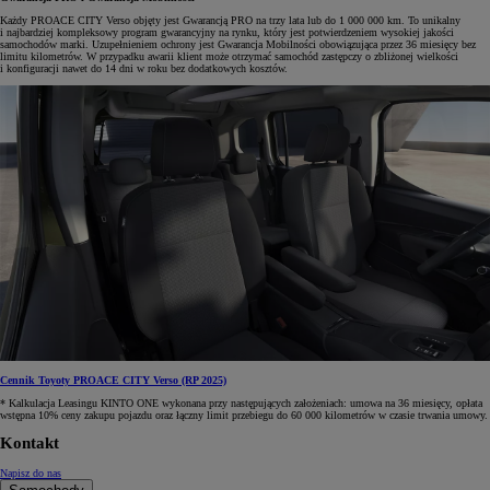
Każdy PROACE CITY Verso objęty jest Gwarancją PRO na trzy lata lub do 1 000 000 km. To unikalny
i najbardziej kompleksowy program gwarancyjny na rynku, który jest potwierdzeniem wysokiej jakości
samochodów marki. Uzupełnieniem ochrony jest Gwarancja Mobilności obowiązująca przez 36 miesięcy bez
limitu kilometrów. W przypadku awarii klient może otrzymać samochód zastępczy o zbliżonej wielkości
i konfiguracji nawet do 14 dni w roku bez dodatkowych kosztów.
Cennik Toyoty PROACE CITY Verso (RP 2025)
* Kalkulacja Leasingu KINTO ONE wykonana przy następujących założeniach: umowa na 36 miesięcy, opłata
wstępna 10% ceny zakupu pojazdu oraz łączny limit przebiegu do 60 000 kilometrów w czasie trwania umowy.
Kontakt
Napisz do nas