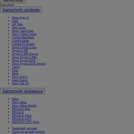
Samochody
Samochody
Samochody osobowe
Nowe Aygo X
Yaris
GR Yaris
Yaris Cross
Nowy Yaris Cross
Nowy Urban Cruiser
Corolla Hatchback
Corolla Sedan
Corolla TS Kombi
Nowa Corolla Cross
Toyota C-HR
Toyota C-HR Plug-in
Nowa Toyota C-HR+
Nowa Toyota bZ4X
Nowa Toyota bZ4X Touring
Camry
Prius
Mirai
Nowy RAV4
Land Cruiser
Nowy GR GT
Samochody dostawcze
Hilux
Nowy Hilux
Nowy Hilux Electric
PROACE Max
PROACE
PROACE Verso
PROACE CITY
PROACE CITY Verso
Samochody używane
Umów się na jazdę testową