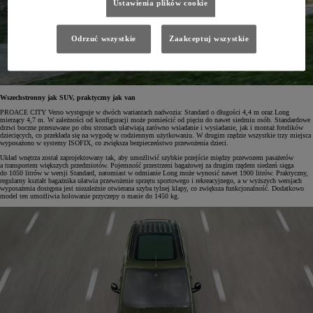
Ustawienia plików cookie
Odrzuć wszystkie
Zaakceptuj wszystkie
Wszechstronny jak SUV, praktyczny jak van
PROACE CITY Verso występuje w dwóch wariantach nadwozia: Standard o długości 4,4 m oraz Long
mierzący 4,7 m. W zależności od konfiguracji może pomieścić od pięciu do nawet siedmiu osób. Standardowe
drzwi boczne przesuwane po obu stronach ułatwiają zarówno wsiadanie i wysiadanie, jak i montaż fotelików
dziecięcych, co przekłada się na wygodę w codziennym użytkowaniu. W drugim rzędzie wszystkie trzy miejsca
wyposażono w systemy ISOFIX, co zwiększa bezpieczeństwo przewożenia dzieci.
Układ wnętrza został zaprojektowany tak, aby umożliwić szybkie przejście między przewozem pasażerów
a transportem większych przedmiotów. Pojemność przestrzeni bagażowej za drugim rzędem siedzeń sięga
do 1050 litrów w wersji Standard, natomiast w odmianie Long może wynosić nawet 1900 litrów. Praktyczny,
regularny kształt bagażnika ułatwia przewożenie sprzętu sportowego i rekreacyjnego, a w wyższych wersjach
wyposażenia dostępna jest niezależnie otwierana szyba tylnej klapy, co zwiększa funkcjonalność. Dodatkowo
model ten umożliwia holowanie przyczepy o masie do 1450 kg.