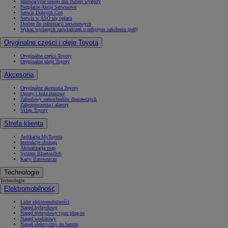
Innowacyjne usługi dla Twojej wygody
Bezpłatne Akcje Serwisowe
Serwis Dobrych Cen
Serwis w ASO się opłaca
Dostęp do informacji serwisowych
Wykaz wydanych zaświadczeń o odbytym szkoleniu (pdf)
Oryginalne części i oleje Toyota
Oryginalne części Toyoty
Oryginalne oleje Toyoty
Akcesoria
Oryginalne akcesoria Toyoty
Opony i koła zimowe
Zabudowy samochodów dostawczych
Zabezpieczenia i alarmy
Sklep Toyoty
Strefa klienta
Aplikacja MyToyota
Instrukcje obsługi
Aktualizacja map
System Bluetooth®
Karty Ratownicze
Technologie
Technologie
Elektromobilność
Lider elektromobilności
Napęd hybrydowy
Napęd hybrydowy typu plug-in
Napęd wodorowy
Napęd elektryczny na baterię