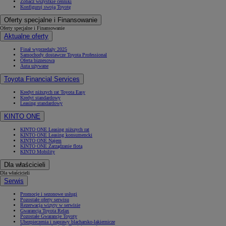
Zobacz wszystkie cenniki
Konfiguruj swoją Toyotę
Oferty specjalne i Finansowanie
Oferty specjalne i Finansowanie
Aktualne oferty
Finał wyprzedaży 2025
Samochody dostawcze Toyota Professional
Oferta biznesowa
Auta używane
Toyota Financial Services
Kredyt niższych rat Toyota Easy
Kredyt standardowy
Leasing standardowy
KINTO ONE
KINTO ONE Leasing niższych rat
KINTO ONE Leasing konsumencki
KINTO ONE Najem
KINTO ONE Zarządzanie flotą
KINTO Mobility
Dla właścicieli
Dla właścicieli
Serwis
Promocje i sezonowe usługi
Pozostałe oferty serwisu
Rezerwacja wizyty w serwisie
Gwarancja Toyota Relax
Pozostałe Gwarancje Toyoty
Ubezpieczenia i naprawy blacharsko-lakiernicze