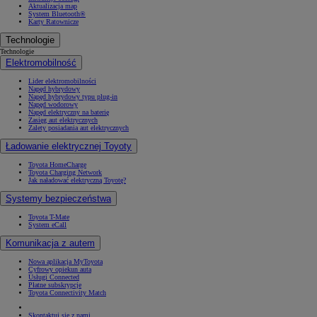
Aktualizacja map
System Bluetooth®
Karty Ratownicze
Technologie
Technologie
Elektromobilność
Lider elektromobilności
Napęd hybrydowy
Napęd hybrydowy typu plug-in
Napęd wodorowy
Napęd elektryczny na baterię
Zasięg aut elektrycznych
Zalety posiadania aut elektrycznych
Ładowanie elektrycznej Toyoty
Toyota HomeCharge
Toyota Charging Network
Jak naładować elektryczną Toyotę?
Systemy bezpieczeństwa
Toyota T-Mate
System eCall
Komunikacja z autem
Nowa aplikacja MyToyota
Cyfrowy opiekun auta
Usługi Connected
Płatne subskrypcje
Toyota Connectivity Match
Skontaktuj się z nami