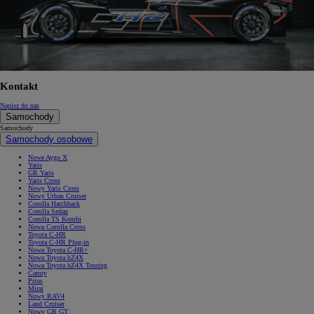
Kontakt
Napisz do nas
Samochody
Samochody
Samochody osobowe
Nowe Aygo X
Yaris
GR Yaris
Yaris Cross
Nowy Yaris Cross
Nowy Urban Cruiser
Corolla Hatchback
Corolla Sedan
Corolla TS Kombi
Nowa Corolla Cross
Toyota C-HR
Toyota C-HR Plug-in
Nowa Toyota C-HR+
Nowa Toyota bZ4X
Nowa Toyota bZ4X Touring
Camry
Prius
Mirai
Nowy RAV4
Land Cruiser
Nowy GR GT