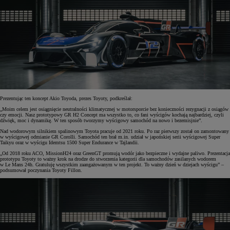
Prezentując ten koncept Akio Toyoda, prezes Toyoty, podkreślał:
„Moim celem jest osiągnięcie neutralności klimatycznej w motorsporcie bez konieczności rezygnacji z osiągów
czy emocji. Nasz prototypowy GR H2 Concept ma wszystko to, co fani wyścigów kochają najbardziej, czyli
dźwięk, moc i dynamikę. W ten sposób tworzymy wyścigowy samochód na nowo i bezemisjnie”.
Nad wodorowym silnikiem spalinowym Toyota pracuje od 2021 roku. Po raz pierwszy został on zamontowany
w wyścigowej odmianie GR Corolli. Samochód ten brał m.in. udział w japońskiej serii wyścigowej Super
Taikyu oraz w wyścigu Idemtsu 1500 Super Endurance w Tajlandii.
„Od 2018 roku ACO, MissionH24 oraz GreenGT promują wodór jako bezpieczne i wydajne paliwo. Prezentacja
prototypu Toyoty to ważny krok na drodze do stworzenia kategorii dla samochodów zasilanych wodorem
w Le Mans 24h. Gratuluję wszystkim zaangażowanym w ten projekt. To ważny dzień w dziejach wyścigu” –
podsumował poczynania Toyoty Fillon.