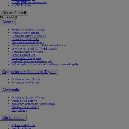
KINTO ONE Zarządzanie flotą
KINTO Mobility
Dla właścicieli
Dla właścicieli
Serwis
Promocje i sezonowe usługi
Pozostałe oferty serwisu
Rezerwacja wizyty w serwisie
Gwarancja Toyota Relax
Pozostałe Gwarancje Toyoty
Ubezpieczenia i naprawy blacharsko-lakiernicze
Innowacyjne usługi dla Twojej wygody
Bezpłatne Akcje Serwisowe
Serwis Dobrych Cen
Serwis w ASO się opłaca
Dostęp do informacji serwisowych
Wykaz wydanych zaświadczeń o odbytym szkoleniu (pdf)
Oryginalne części i oleje Toyota
Oryginalne części Toyoty
Oryginalne oleje Toyoty
Akcesoria
Oryginalne akcesoria Toyoty
Opony i koła zimowe
Zabudowy samochodów dostawczych
Zabezpieczenia i alarmy
Sklep Toyoty
Strefa klienta
Aplikacja MyToyota
Instrukcje obsługi