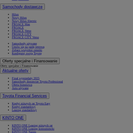
Samochody dostawcze
Hilux
Nowy Hilux
Nowy Hilux Electric
PROACE Max
PROACE
PROACE Verso
PROACE CITY
PROACE CITY Verso
Samochody używane
Umów się na jazdę testową
Zobacz wszystkie cenniki
Konfiguruj swoją Toyotę
Oferty specjalne i Finansowanie
Oferty specjalne i Finansowanie
Aktualne oferty
Finał wyprzedaży 2025
Samochody dostawcze Toyota Professional
Oferta biznesowa
Auta używane
Toyota Financial Services
Kredyt niższych rat Toyota Easy
Kredyt standardowy
Leasing standardowy
KINTO ONE
KINTO ONE Leasing niższych rat
KINTO ONE Leasing konsumencki
KINTO ONE Najem