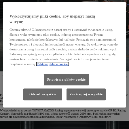
Wykorzystujemy pliki cookie, aby ulepszyć naszą
witrynę
Chcemy ułatwić Ci korzystanie z naszej strony i usprawnić świadczenie usług,
dlatego wykorzystujemy pliki cookie, które są umieszczane na Twoim
komputerze, telefonie komórkowym lub tablecie. Pomagają one nam zrozumieć
Twoje potrzeby i ulepszać funkcjonalność naszej witryny. Są wykorzystywane do
dostarczania usług i narzędzi osób trzecich, a także służą do celów reklamowych.
Zalecamy akceptację wszystkich plików cookie. Jeżeli nie wyrażasz na to zgody,
możesz łatwo zmienić ich ustawienia. Szczegółowe informacje na ten temat
znajdziesz w naszej
Polityce plików cookie.
TOYOTA GAZOO Racing pokazała prototyp hybrydowego samochodu wyścigowego z wodorowym
Ustawienia plików cookie
silnikiem spalinowym. W przyszłości model ten będzie mógł brać udział w wyścigach
długodystansowych, w tym w legendarnym Le Mans 24h.
Odrzuć wszystkie
Zaakceptuj wszystkie
Pierre Fillon, prezes Automobile Club de l'Ouest (ACO) i organizator wyścigu Le Mans 24h, zadeklarował, że
od 2030 roku samochody najwyższej kategorii w tym legendarnym wyścigu będę korzystać z wodoru.
Rozważane jest wprowadzenie technologii ogniw paliwowych albo wykorzystania silnika spalinowego
zasilanego wodorem w formie ciekłej lub gazowej.
W odpowiedzi na to zespół TOYOTA GAZOO Racing zaprezentował swój prototyp o nazwie GR H2 Racing
Concept. Samochód ma długość 5100 mm, a jego szerokość wynosi 2050 mm. Pod lekkim nadwoziem
skrywa się nowoczesna technologia hybrydowa, która wykorzystuje wodorowy silnik spalinowy.